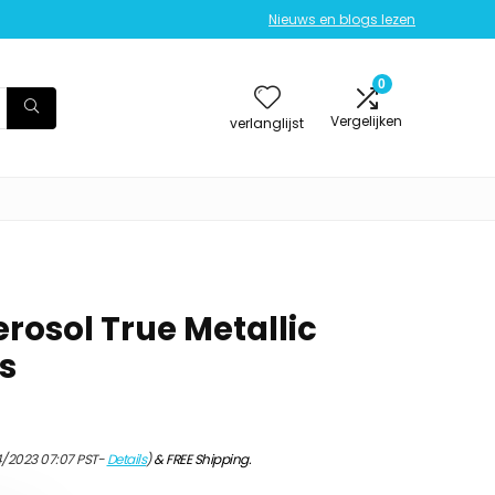
Nieuws en blogs lezen
0
Vergelijken
verlanglijst
Aerosol True Metallic
js
4/2023 07:07 PST-
Details
)
&
FREE Shipping
.