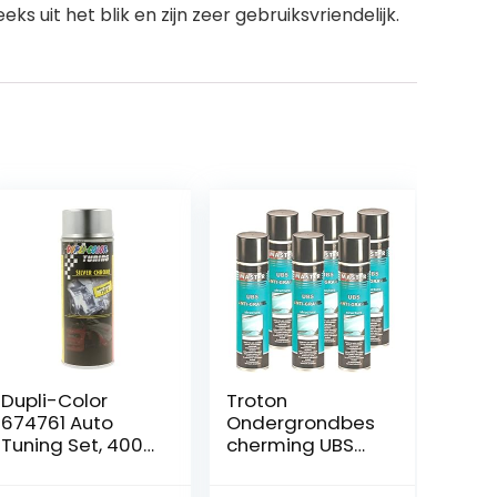
 uit het blik en zijn zeer gebruiksvriendelijk.
Dupli-Color
Troton
674761 Auto
Ondergrondbes
Tuning Set, 400
cherming UBS
ml, Metallic
Spray 500ml
Zilver/Chroom
zwart Anti