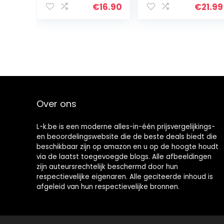
400 ml + 1x
Spray
€
16.90
€
21.99
originele
SPRAYDOSE (2)
pistoolgreep
Over ons
L-k.be is een moderne alles-in-één prijsvergelijkings-
en beoordelingswebsite die de beste deals biedt die
beschikbaar zijn op amazon en u op de hoogte houdt
via de laatst toegevoegde blogs. Alle afbeeldingen
zijn auteursrechtelijk beschermd door hun
respectievelijke eigenaren. Alle geciteerde inhoud is
afgeleid van hun respectievelijke bronnen.