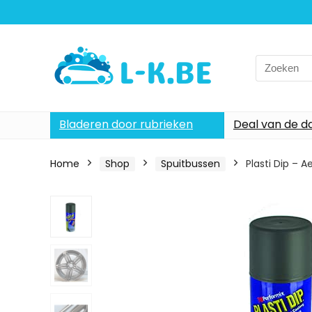
Search
for:
Bladeren door rubrieken
Deal van de d
Home
Shop
Spuitbussen
Plasti Dip – A