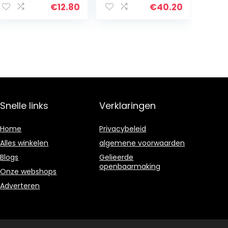
Gravex spuitbus
€
12.80
€
40.20
slagbeschermin
g autoreparatie
bescherming
(6)
Snelle links
Verklaringen
Home
Privacybeleid
Alles winkelen
algemene voorwaarden
Blogs
Gelieerde
openbaarmaking
Onze webshops
Adverteren