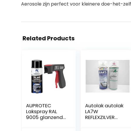
Aerosole zijn perfect voor kleinere doe-het-zelf
Related Products
AUPROTEC
Autolak autolak
Lakspray RAL
LA7W
9005 glanzend
REFLEXZILVER
spuitlak glanslak
METALLIC
autolak spray 1x
LACKSPRAY