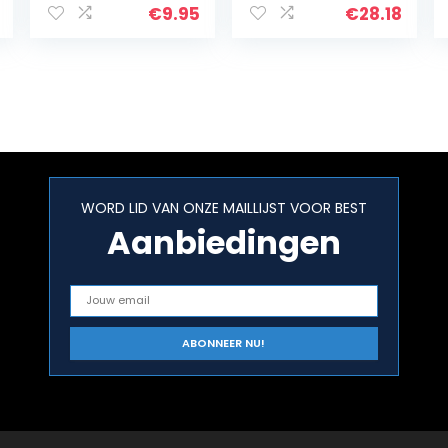
200 ml,
€
9.95
€
28.18
zijdeglans
WORD LID VAN ONZE MAILLIJST VOOR BEST
Aanbiedingen