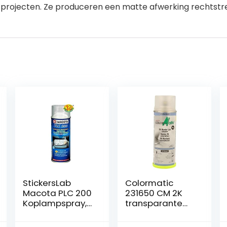
projecten. Ze produceren een matte afwerking rechtstreeks
StickersLab
Colormatic
Macota PLC 200
231650 CM 2K
Koplampspray,
transparante
200/400 ml
laag met
(200 ml)
hardenmiddel,