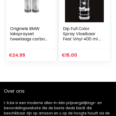
Originele BMW
Dip Full Color
laksprayset
Spray Vloeibaar
tweelaags carbon
Fest Vinyl 400 ml –
zwart met. – 416
zwart
€
24.99
€
15.00
Over ons
L-k.be is een moderne alles-in-één prijsvergelijkings- en
beoordelingswebsite die de beste deals biedt die
beschikbaar zijn op amazon en u op de hoogte houdt via de