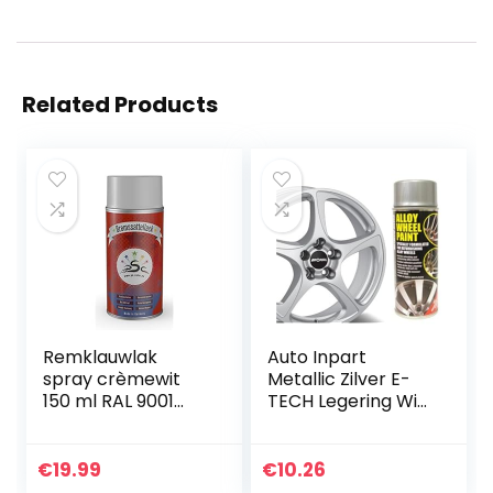
Related Products
Remklauwlak
Auto Inpart
spray crèmewit
Metallic Zilver E-
150 ml RAL 9001
TECH Legering Wiel
auto remklauwlak
Verf
tuning styling
Chipbestendig
nakleuren
Wiel Refurb
€
19.99
€
10.26