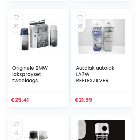
Originele BMW
Autolak autolak
laksprayset
LA7W
tweelaags
REFLEXZILVER
Alpinweiss III – 300
METALLIC
2x150ml
LACKSPRAY Spray
SPRAYDOSE (2)
€
25.41
€
21.99