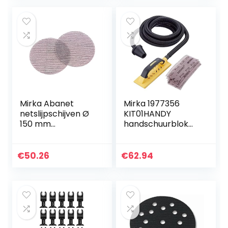
Mirka Abanet
Mirka 1977356
netslijpschijven Ø
KIT01HANDY
150 mm
handschuurblok
klittenband/korrel
zelfbouwset 80 x
P800 / 50 stk/voor
230 mm
het slijpen van
€
50.26
€
62.94
hout, spatel, lak…