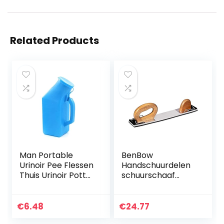
Related Products
Man Portable
BenBow
Urinoir Pee Flessen
Handschuurdelen
Thuis Urinoir Potty
schuurschaaf
Dik Firm Urine Fles
handschaaf
met Deksel voor
flexibel schaaf – D
mannen 1L Blue,
70 mm x 400 mm
€
6.48
€
24.77
Travel trein…
(502)