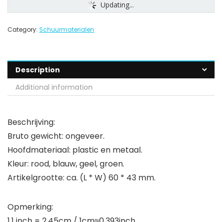
Updating...
Category:
Schuurmaterialen
Description
Additional information
Beschrijving:
Bruto gewicht: ongeveer.
Hoofdmateriaal: plastic en metaal.
Kleur: rood, blauw, geel, groen.
Artikelgrootte: ca. (L * W) 60 * 43 mm.
Opmerking:
1,1 inch = 2.45cm / 1cm≈0.393inch