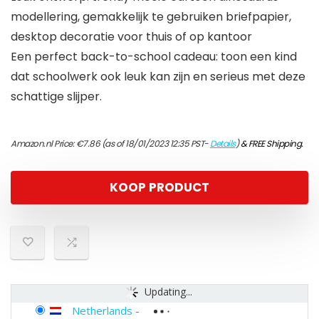
modellering, gemakkelijk te gebruiken briefpapier,
desktop decoratie voor thuis of op kantoor
Een perfect back-to-school cadeau: toon een kind
dat schoolwerk ook leuk kan zijn en serieus met deze
schattige slijper.
Amazon.nl Price:
€
7.86
(as of 18/01/2023 12:35 PST-
Details
)
&
FREE Shipping
.
KOOP PRODUCT
Updating...
Netherlands
-