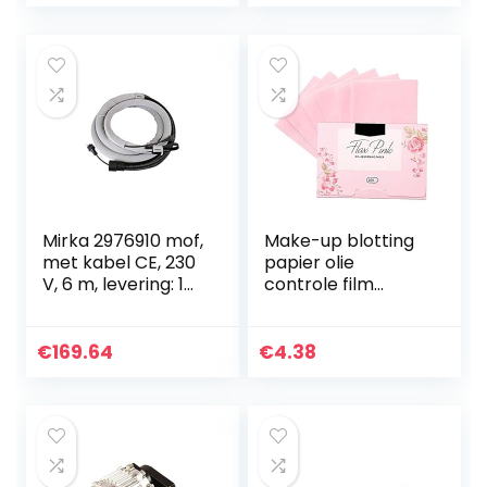
4 stks…
Mirka 2976910 mof,
Make-up blotting
met kabel CE, 230
papier olie
V, 6 m, levering: 1
controle film
stuk
absorberende
weefsels blad
olieachtige
€
169.64
€
4.38
huidverzorging 100
stks schoonheid…