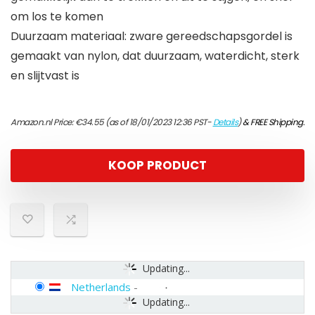
om los te komen
Duurzaam materiaal: zware gereedschapsgordel is
gemaakt van nylon, dat duurzaam, waterdicht, sterk
en slijtvast is
Amazon.nl Price:
€
34.55
(as of 18/01/2023 12:36 PST-
Details
)
&
FREE Shipping
.
KOOP PRODUCT
Updating...
Netherlands
-
Updating...