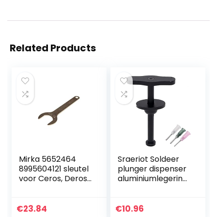
Related Products
Mirka 5652464
Sraeriot Soldeer
8995604121 sleutel
plunger dispenser
voor Ceros, Deros
aluminiumlegering
en Pros 125 & 150
soldeerpasta
mm
handmatige spuit
Duwer met naald
€
23.84
€
10.96