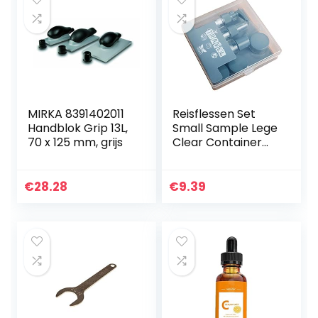
MIRKA 8391402011
Reisflessen Set
Handblok Grip 13L,
Small Sample Lege
70 x 125 mm, grijs
Clear Container
Jar Spray Fles met
Deksel
Covers8pcs Grijs,
€
28.28
€
9.39
Aparte Bottelen