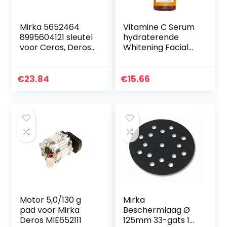
Mirka 5652464
Vitamine C Serum
8995604121 sleutel
hydraterende
voor Ceros, Deros
Whitening Facial
en Pros 125 & 150
Reparatieolie
mm
Helder Huid
Essentie 30 ml
€
23.84
€
15.66
Schoonheidsbeno
digdheden
Motor 5,0/130 g
Mirka
pad voor Mirka
Beschermlaag Ø
Deros MIE652111
125mm 33-gats 1