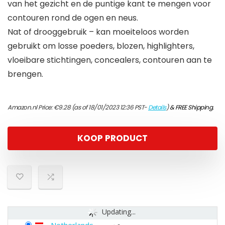
van het gezicht en de puntige kant te mengen voor
contouren rond de ogen en neus.
Nat of drooggebruik – kan moeiteloos worden
gebruikt om losse poeders, blozen, highlighters,
vloeibare stichtingen, concealers, contouren aan te
brengen.
Amazon.nl Price:
€
9.28
(as of 18/01/2023 12:36 PST-
Details
)
&
FREE Shipping
.
KOOP PRODUCT
Updating...