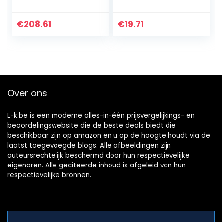
stuk, voor het
beschermen van
schuurschijven
€
208.61
€
19.71
met
klittenbandlaag,
8295412111
Over ons
L-k.be is een moderne alles-in-één prijsvergelijkings- en
beoordelingswebsite die de beste deals biedt die
beschikbaar zijn op amazon en u op de hoogte houdt via de
laatst toegevoegde blogs. Alle afbeeldingen zijn
auteursrechtelijk beschermd door hun respectievelijke
eigenaren. Alle geciteerde inhoud is afgeleid van hun
respectievelijke bronnen.