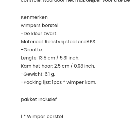
controle, waardoor het makkelijker voor u te be
Kenmerken
wimpers borstel
-De kleur zwart.
Materiaal: Roestvrij staal andABS.
-Grootte:
Lengte: 13,5 cm / 5,31 inch.
Kam het haar: 2,5 cm / 0,98 inch.
-Gewicht: 6,1 g.
-Packing lijst: 1pcs * wimper kam.
pakket Inclusief
1 * Wimper borstel