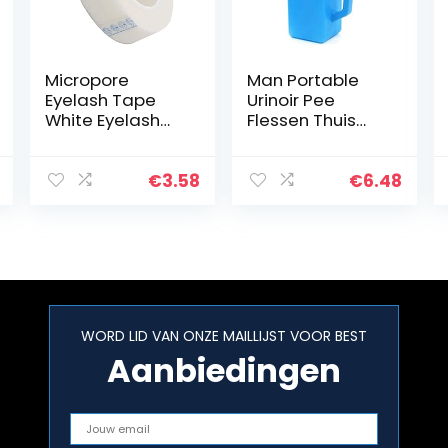
Micropore
Man Portable
Eyelash Tape
Urinoir Pee
White Eyelash
Flessen Thuis
Tapes Stof
Urinoir Potty Dik
Wimper Tapes
Firm Urine Fles
Eyelash
met Deksel voor
€
3.58
€
6.48
Extension Lint
mannen 1L Blue,
Gratis
Travel trein…
Oogkompres
Medical Tape
voor…
WORD LID VAN ONZE MAILLIJST VOOR BEST
Aanbiedingen