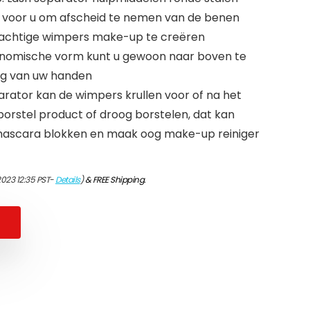
 voor u om afscheid te nemen van de benen
prachtige wimpers make-up te creëren
nomische vorm kunt u gewoon naar boven te
ng van uw handen
arator kan de wimpers krullen voor of na het
orstel product of droog borstelen, dat kan
 mascara blokken en maak oog make-up reiniger
2023 12:35 PST-
Details
)
&
FREE Shipping
.