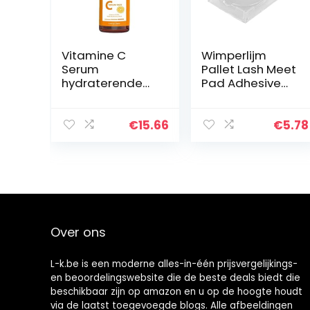
Vitamine C
Wimperlijm
Serum
Pallet Lash Meet
hydraterende
Pad Adhesive
Whitening Facial
Lijm Stand
Reparatieolie
Houder Wimpers
Helder Huid
Extension Tool,
€
15.66
€
5.78
Essentie 30 ml
Makeup Tools
Schoonheidsben
odigdheden
Over ons
L-k.be is een moderne alles-in-één prijsvergelijkings-
en beoordelingswebsite die de beste deals biedt die
beschikbaar zijn op amazon en u op de hoogte houdt
via de laatst toegevoegde blogs. Alle afbeeldingen