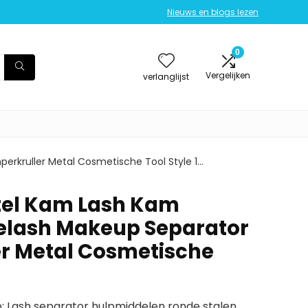
Nieuws en blogs lezen
0
Vergelijken
verlanglijst
erkruller Metal Cosmetische Tool Style 1…
tel Kam Lash Kam
elash Makeup Separator
r Metal Cosmetische
 Lash separator hulpmiddelen ronde stalen