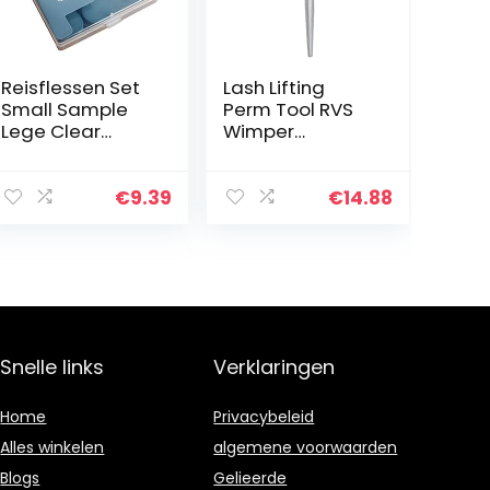
Reisflessen Set
Lash Lifting
Small Sample
Perm Tool RVS
Lege Clear
Wimper
Container Jar
Separator
Spray Fles met
Wimper
Deksel
Extension
€
9.39
€
14.88
Covers8pcs
Supplies, niet
Grijs, Aparte
gemakkelijk te
Bottelen
breken, niet
gemakkelijk
om…
Snelle links
Verklaringen
Home
Privacybeleid
Alles winkelen
algemene voorwaarden
Blogs
Gelieerde