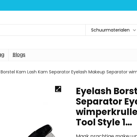
Schuurmaterialen
ag
Blogs
 Borstel Kam Lash Kam Separator Eyelash Makeup Separator wimp
Eyelash Bors
Separator Ey
wimperkrulle
Tool Style 1…
Maak prachtige make-up: