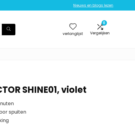
Nieuws en blogs lezen
0
Vergelijken
verlanglijst
TOR SHINE01, violet
inuten
oor spuiten
king