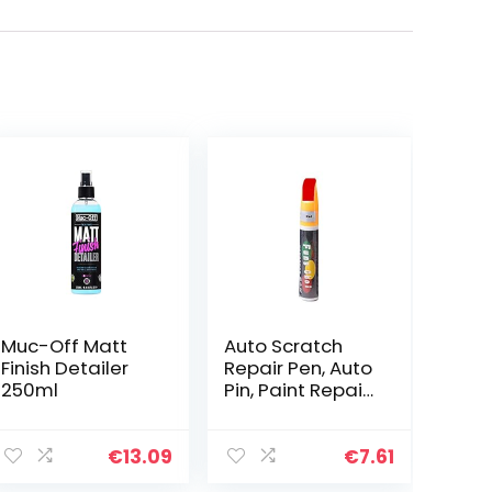
Muc-Off Matt
Auto Scratch
Finish Detailer
Repair Pen, Auto
250ml
Pin, Paint Repair
Pen, Scratch
Remover, 5
Kleuren Auto
€
13.09
€
7.61
Scratch Repair,