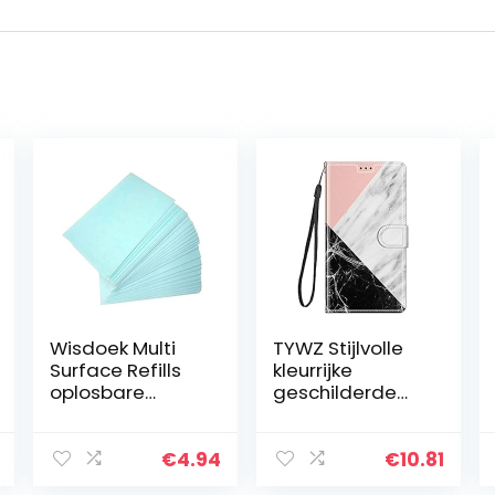
Wisdoek Multi
TYWZ Stijlvolle
Surface Refills
kleurrijke
oplosbare
geschilderde
vloerreiniger
full body case
blad vloertegels
voor Xiaomi
vegen reiniging
Redmi Note 10
€
4.94
€
10.81
decontaminatie
5G, PU lederen