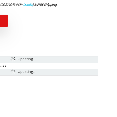
/2022 10:16 PST-
Details
)
&
FREE Shipping
.
Updating...
Updating...