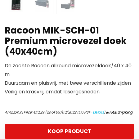
Racoon MIK-SCH-01
Premium microvezel doek
(40x40cm)
De zachte Racoon allround microvezeldoek/40 x 40
m
Duurzaam en pluisvrij, met twee verschillende zijden
Veilig en krasvrij, omdat lasergesneden
Amazon.nl Price:
€
13.29
(as of 09/03/2022 11:16 PST-
Details
)
&
FREE Shipping
.
KOOP PRODUCT