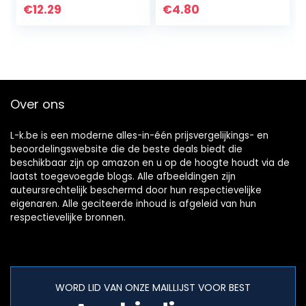
Miracle Vanish Pen
€
12.29
€
4.80
voor auto Krassen
voor alle…
Over ons
L-k.be is een moderne alles-in-één prijsvergelijkings- en
beoordelingswebsite die de beste deals biedt die
beschikbaar zijn op amazon en u op de hoogte houdt via de
laatst toegevoegde blogs. Alle afbeeldingen zijn
auteursrechtelijk beschermd door hun respectievelijke
eigenaren. Alle geciteerde inhoud is afgeleid van hun
respectievelijke bronnen.
WORD LID VAN ONZE MAILLIJST VOOR BEST