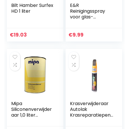
Bilt Hamber Surfex
E&R
HD 1 liter
Reinigingsspray
voor glas-
magneetborden,
50 ml reiniger
schoolbordfolie
€
19.03
€
9.99
whiteboardfolie
Mipa
Krasverwijderaar
Siliconenverwijder
Autolak
aar 1,0 liter
Krasreparatiepen,
265010000
retoucheerpenne
n voor auto’s