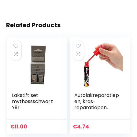
Related Products
Lakstift set
Autolakreparatiep
mythossschwarz
en, kras-
Y9T
reparatiepen,
lakstift/verzegelin
gsstift voor
lakkrassen/lakrep
€
11.00
€
4.74
aratiestift, Multi