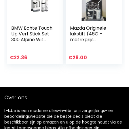
BMW Echte Touch
Mazda Originele
Up Verf Stick Set
lakstift (46G –
300 Alpine Wit
matrixgrijs
51910301918
metallic)
€
22.36
€
28.00
Over ons
L-k.be is een moderne alles-in-één prijsvergelijkings- en
beoordelingswebsite die de beste deals biedt die
beschikbaar zijn op amazon en u op de hoogte houdt via de
laatst toegevoegde blogs. Alle afbeeldingen zijn