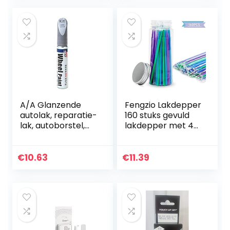
Color…
A/A Glanzende
Fengzio Lakdepper
autolak, reparatie-
160 stuks gevuld
lak, autoborstel,
lakdepper met 4
autokrassen,
maten van 1,0 mm
reparatiemiddel,
tot 2,5 mm auto’s
autolak, reparatie,
miniatuur
€
10.63
€
11.39
speciale lakstift…
lakdoekjes voor
het…