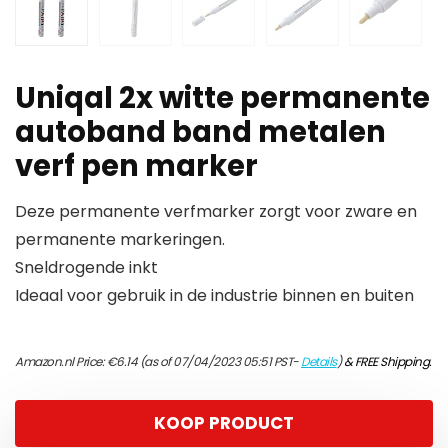
Uniqal 2x witte permanente
autoband band metalen
verf pen marker
Deze permanente verfmarker zorgt voor zware en
permanente markeringen.
Sneldrogende inkt
Ideaal voor gebruik in de industrie binnen en buiten
Amazon.nl Price:
€
6.14
(as of 07/04/2023 05:51 PST-
Details
)
&
FREE Shipping
.
KOOP PRODUCT