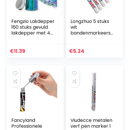
Fengzio Lakdepper
Longzhuo 5 stuks
160 stuks gevuld
wit
lakdepper met 4
bandenmarkeersti
maten van 1,0 mm
ften voor auto,
tot 2,5 mm auto’s
waterbestendig,
miniatuur
motorfiets,
€
11.39
€
5.24
lakdoekjes voor
trappen,
het…
fietsbandenmarke
ringsstift
Fancyland
Viudecce metalen
Professionele
verf pen marker 1