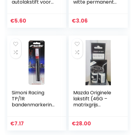
autolakstift voor
witte permanente
reparatie van
autoband
krassen en
lakschade.
€
5.60
€
3.06
Simoni Racing
Mazda Originele
TP/1R
lakstift (46G –
bandenmarkering
matrixgrijs
pen (Tyre Marker)
metallic)
-rood, rood
€
7.17
€
28.00