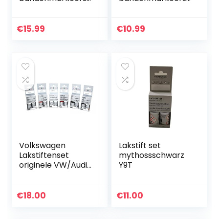
ft voor auto,
ft,
motorfiets,
bandenmarkeersti
fietsbandenmarke
ft, waterbestendig,
€
15.99
€
10.99
erstift bandenstift
weerbestendig
marker…
Volkswagen
Lakstift set
Lakstiftenset
mythossschwarz
originele VW/Audi
Y9T
basislak + blanke
lak lakstiften
[vermelding 17-
€
18.00
€
11.00
cijferig…