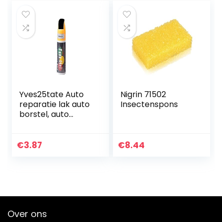
Yves25tate Auto
Nigrin 71502
reparatie lak auto
Insectenspons
borstel, auto
krassen reparatie
middel auto lak
reparatie speciale
€
3.87
€
8.44
lakstift voor auto…
Over ons