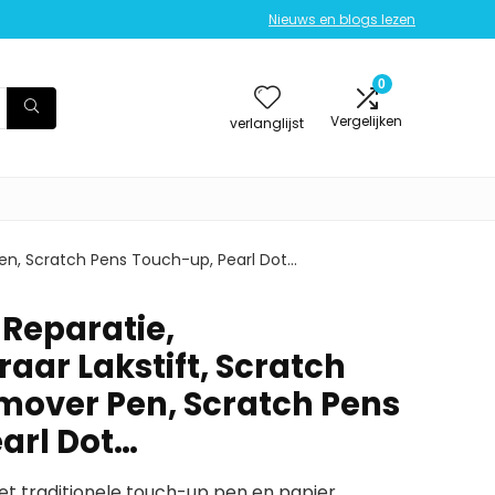
Nieuws en blogs lezen
0
Vergelijken
verlanglijst
Pen, Scratch Pens Touch-up, Pearl Dot…
 Reparatie,
aar Lakstift, Scratch
mover Pen, Scratch Pens
arl Dot…
t traditionele touch-up pen en papier