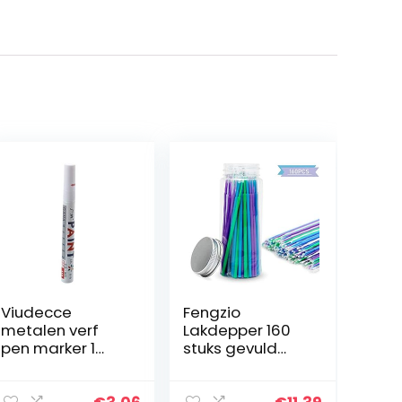
Viudecce
Fengzio
metalen verf
Lakdepper 160
pen marker 1
stuks gevuld
witte
lakdepper met 4
permanente
maten van 1,0