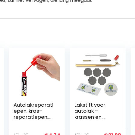
es, zal niet vervagen, die lang meegaat
Autolakreparati
Lakstift voor
epen, kras-
autolak –
reparatiepen,
krassen en
lakstift/verzegel
steenslag
ingsstift voor
perfect en