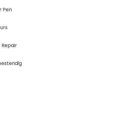
r Pen
urs
 Repair
bestendig