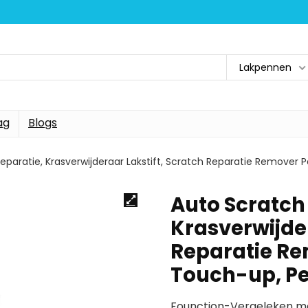
Lakpennen
ag
Blogs
eparatie, Krasverwijderaar Lakstift, Scratch Reparatie Remover 
Auto Scratch
Krasverwijder
Reparatie Re
Touch-up, Pe
Founction-Vergeleken me