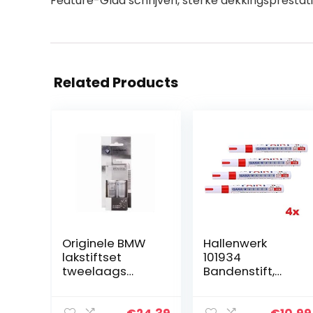
Feature-Glad schrijven, sterke dekkingsprestati
Related Products
Originele BMW
Hallenwerk
lakstiftset
101934
tweelaags
Bandenstift,
titanium zilver
bandenmarkeer
met. – 354
stift,