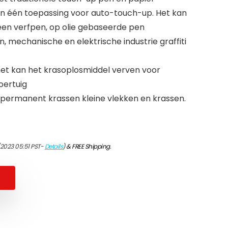
n één toepassing voor auto-touch-up. Het kan
een verfpen, op olie gebaseerde pen
 mechanische en elektrische industrie graffiti
het kan het krasoplosmiddel verven voor
oertuig
permanent krassen kleine vlekken en krassen.
2023 05:51 PST-
Details
)
&
FREE Shipping
.