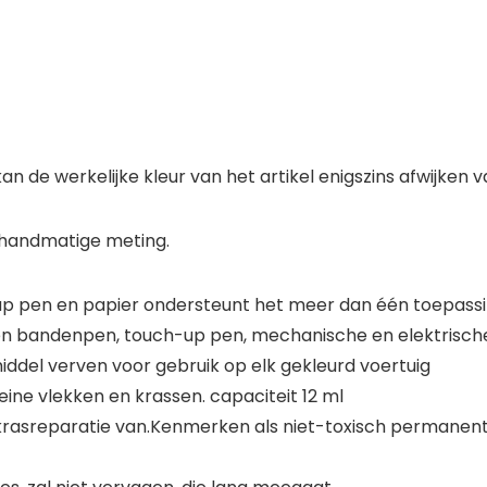
kan de werkelijke kleur van het artikel enigszins afwijken v
n handmatige meting.
up pen en papier ondersteunt het meer dan één toepass
n bandenpen, touch-up pen, mechanische en elektrische in
iddel verven voor gebruik op elk gekleurd voertuig
ne vlekken en krassen. capaciteit 12 ml
krasreparatie van.Kenmerken als niet-toxisch permanen