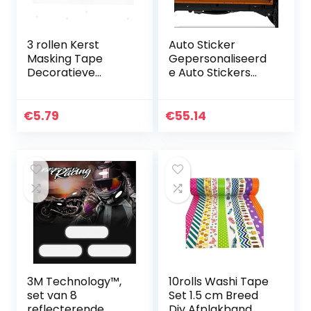
3 rollen Kerst
Auto Sticker
Masking Tape
Gepersonaliseerd
Decoratieve
e Auto Stickers
Plakband
Universele
Plakband voor
Lichaamsticker
Doe-het-zelf
Auto Styling Stick
€
5.79
€
55.14
Decoratieve
Auto Vinyl
Ambacht en
StickersCar…
Geschenkverpakki
ng…
3M Technology™,
10rolls Washi Tape
set van 8
Set 1.5 cm Breed
reflecterende
Diy Afplakband