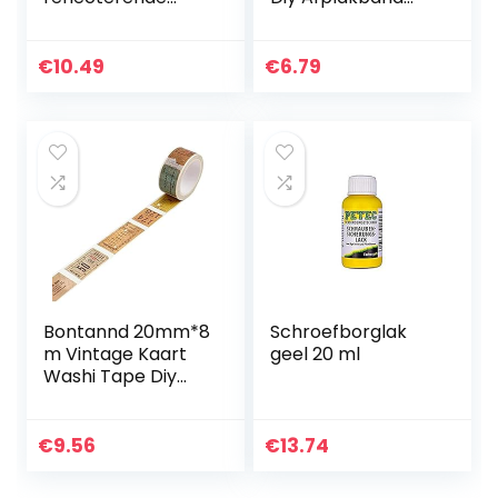
stickers,
Kleurrijke
helmstickers,
Decoratieve
zwart, motorhelm,
Afplakband voor
€
10.49
€
6.79
veiligheid, (K132
Diy Craft
rechthoekig…
Scrapbooking
Gift…
Bontannd 20mm*8
Schroefborglak
m Vintage Kaart
geel 20 ml
Washi Tape Diy
Decoratie voor
Scrapbooking
Afplakband
€
9.56
€
13.74
Plakband