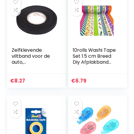
Zelfklevende
10rolls Washi Tape
viltband voor de
Set 1.5 cm Breed
auto,
Diy Afplakband
multifunctionele
Kleurrijke
band, zelfklevend,
Decoratieve
anti-piepend
Afplakband voor
€
8.27
€
6.79
rammelaar, vilt,
Diy Craft
automotive…
Scrapbooking
Gift…