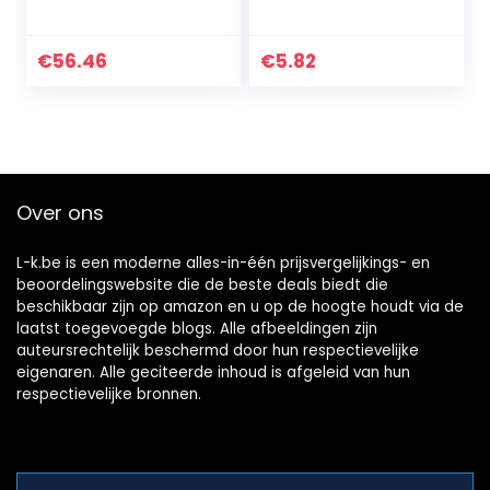
Universele Body
Tape Collecties
Sticker Auto
Art Craft Pack Gift
Styling Stick Auto
Present Wrap
€
56.46
€
5.82
Vinyl Stickers2PC
Rood en Wit 10roll
Auto…
Over ons
L-k.be is een moderne alles-in-één prijsvergelijkings- en
beoordelingswebsite die de beste deals biedt die
beschikbaar zijn op amazon en u op de hoogte houdt via de
laatst toegevoegde blogs. Alle afbeeldingen zijn
auteursrechtelijk beschermd door hun respectievelijke
eigenaren. Alle geciteerde inhoud is afgeleid van hun
respectievelijke bronnen.