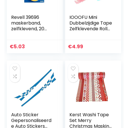
Revell 39696
IOOOFU Mini
maskerband,
Dubbelzijdige Tape
zelfklevend, 20
Zelfklevende Roller
mm
Lijm Liner Dot Petit
Wegwerp DIY
€
5.03
€
4.99
Auto Sticker
Kerst Washi Tape
Gepersonaliseerd
Set Merry
e Auto Stickers
Christmas Masking