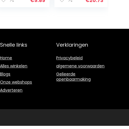
motorgeluiden,
€
9.89
€
20.73
rijdt met één
druk op de knop,
vanaf 12…
Snelle links
Verklaringen
Home
Privacybeleid
Alles winkelen
algemene voorwaarden
Blogs
Gelieerde
openbaarmaking
Onze webshops
Adverteren