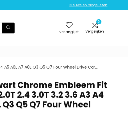
Nieuws en blogs lezen
0
Vergelijken
verlanglijst
 A4 A5 A6L A7 A8L Q3 Q5 Q7 Four Wheel Drive Car…
art Chrome Embleem Fit
 2.0T 2.4 3.0T 3.2 3.6 A3 A4
L Q3 Q5 Q7 Four Wheel