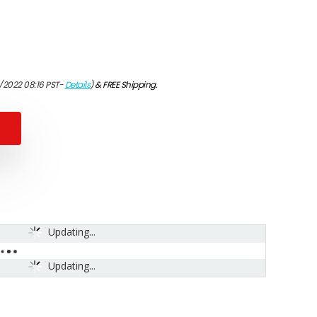
/2022 08:16 PST-
Details
)
&
FREE Shipping
.
Updating...
Updating...