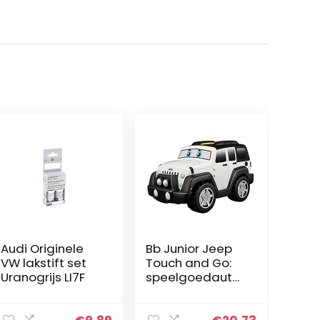
Audi Originele
Bb Junior Jeep
VW lakstift set
Touch and Go:
Uranogrijs LI7F
speelgoedauto
Wrangler
Unlimited met