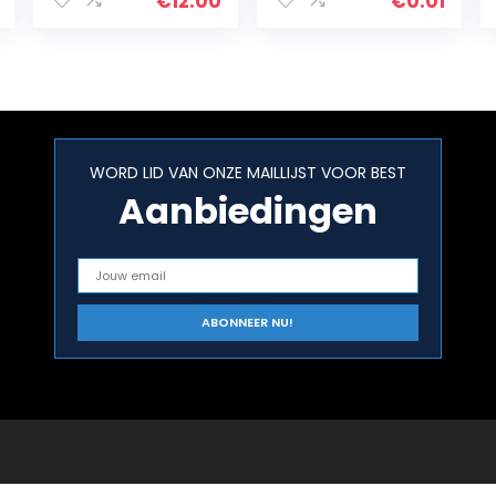
Reparatie Verf
€
12.00
€
0.01
Wit Grijs Zwart
Rood
Gemengde
Kleur Verf…
WORD LID VAN ONZE MAILLIJST VOOR BEST
Aanbiedingen