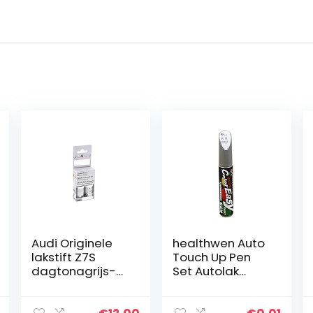
Audi Originele
healthwen Auto
lakstift Z7S
Touch Up Pen
dagtonagrijs-
Set Autolak
pareleffect
Oppervlak
Reparatie Kras