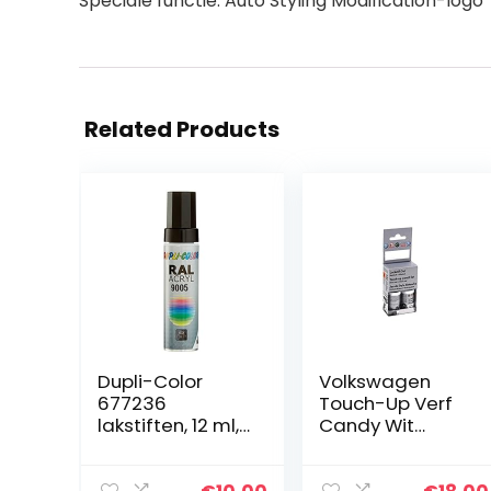
Speciale functie: Auto Styling Modification-logo
Related Products
Dupli-Color
Volkswagen
677236
Touch-Up Verf
lakstiften, 12 ml,
Candy Wit
DS 9005
LB9A/B4/B9A
diepzwart mat