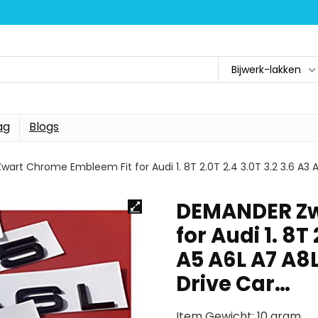
Bijwerk-lakken
ag
Blogs
art Chrome Embleem Fit for Audi 1. 8T 2.0T 2.4 3.0T 3.2 3.6 A3
DEMANDER Zw
for Audi 1. 8T
A5 A6L A7 A8
Drive Car…
Item Gewicht: 10 gram