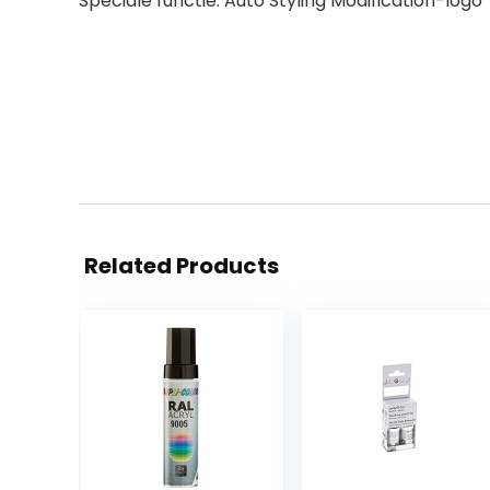
Speciale functie: Auto Styling Modification-logo
Related Products