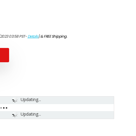
/2023 03:58 PST-
Details
)
&
FREE Shipping
.
Updating...
Updating...