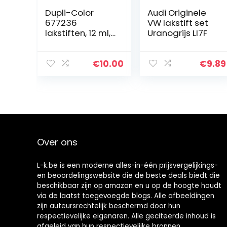
Dupli-Color
Audi Originele
677236
VW lakstift set
lakstiften, 12 ml,
Uranogrijs LI7F
DS 9005
diepzwart mat
€
10.00
€
9.89
Over ons
L-k.be is een moderne alles-in-één prijsvergelijkings-
en beoordelingswebsite die de beste deals biedt die
beschikbaar zijn op amazon en u op de hoogte houdt
via de laatst toegevoegde blogs. Alle afbeeldingen
zijn auteursrechtelijk beschermd door hun
respectievelijke eigenaren. Alle geciteerde inhoud is
afgeleid van hun respectievelijke bronnen.