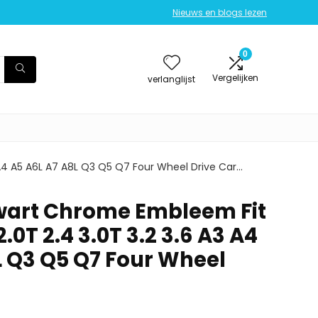
Nieuws en blogs lezen
0
Vergelijken
verlanglijst
 A4 A5 A6L A7 A8L Q3 Q5 Q7 Four Wheel Drive Car…
art Chrome Embleem Fit
 2.0T 2.4 3.0T 3.2 3.6 A3 A4
L Q3 Q5 Q7 Four Wheel