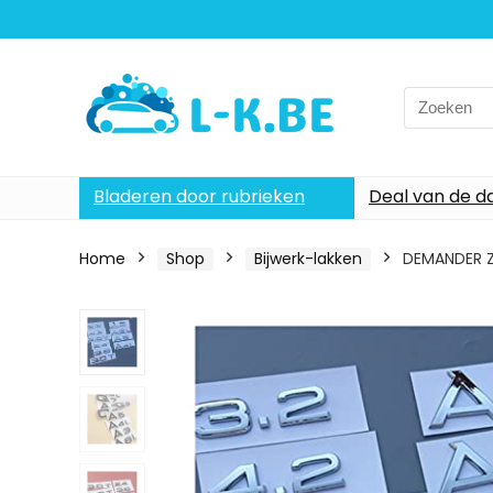
Search
for:
Bladeren door rubrieken
Deal van de d
Home
Shop
Bijwerk-lakken
DEMANDER Zw