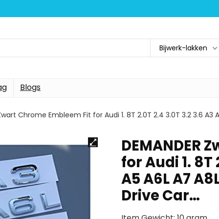
Bijwerk-lakken
ag
Blogs
art Chrome Embleem Fit for Audi 1. 8T 2.0T 2.4 3.0T 3.2 3.6 A3
DEMANDER Zw
for Audi 1. 8T
A5 A6L A7 A8
Drive Car…
Item Gewicht: 10 gram