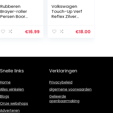
Rubberen
Volkswagen
Brayer-roller
Touch-Up Verf
Persen Boor
Reflex Zilver
Diamond Drukrol
LA7W/A7W/8E
Verf Roller
Plastic Diamant
€
16.99
€
18.00
Schilderij Roller
5d Diamond
Painting…
Snelle links
Verklaringen
Home
Privacybeleid
Alles winkelen
algemene voorwaarden
Blogs
Gelieerde
openbaarmaking
Onze webshops
Adverteren