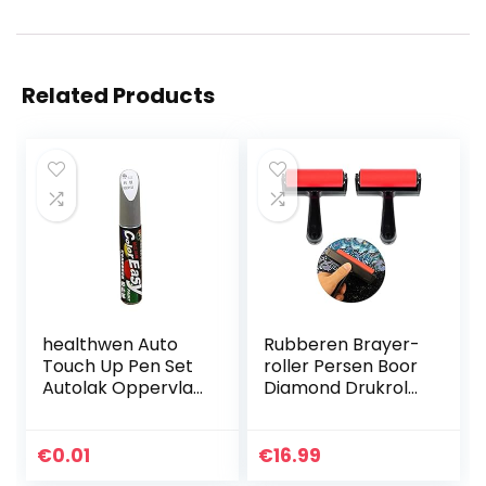
Related Products
healthwen Auto
Rubberen Brayer-
Touch Up Pen Set
roller Persen Boor
Autolak Oppervlak
Diamond Drukrol
Reparatie Kras
Verf Roller Plastic
Reparatie Verf Wit
Diamant Schilderij
Grijs Zwart Rood
Roller 5d Diamond
€
0.01
€
16.99
Gemengde Kleur
Painting…