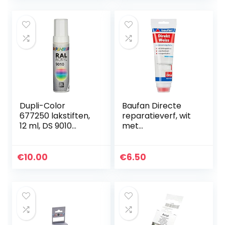
Verf…
Dupli-Color
Baufan Directe
677250 lakstiften,
reparatieverf, wit
12 ml, DS 9010
met
zuiver wit glans
aanbrengborstel,
250 ml
€
10.00
€
6.50