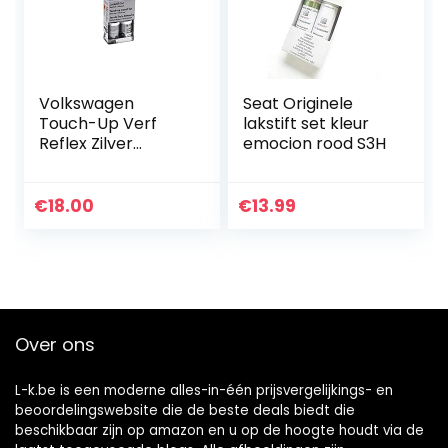
Volkswagen
Seat Originele
Touch-Up Verf
lakstift set kleur
Reflex Zilver
emocion rood S3H
LA7W/A7W/8E
€
18.00
€
13.99
Over ons
L-k.be is een moderne alles-in-één prijsvergelijkings- en
beoordelingswebsite die de beste deals biedt die
beschikbaar zijn op amazon en u op de hoogte houdt via de