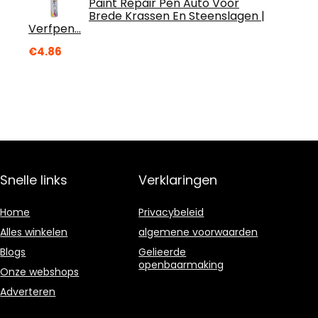
Paint Repair Pen Auto Voor
Brede Krassen En Steenslagen |
Verfpen…
€
4.86
Snelle links
Verklaringen
Home
Privacybeleid
Alles winkelen
algemene voorwaarden
Blogs
Gelieerde
openbaarmaking
Onze webshops
Adverteren