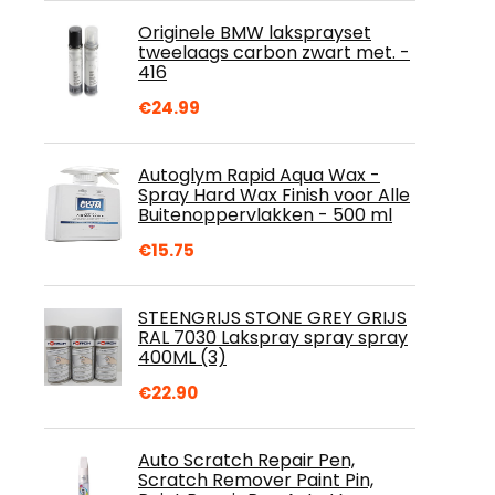
Originele BMW laksprayset
tweelaags carbon zwart met. -
416
€
24.99
Autoglym Rapid Aqua Wax -
Spray Hard Wax Finish voor Alle
Buitenoppervlakken - 500 ml
€
15.75
STEENGRIJS STONE GREY GRIJS
RAL 7030 Lakspray spray spray
400ML (3)
€
22.90
Auto Scratch Repair Pen,
Scratch Remover Paint Pin,