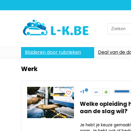
Search
for:
Bladeren door rubrieken
Deal van de d
Werk
-1
Welke opleiding 
aan de slag wil?
Je hebt je keuze gemaakt,
gaan. Je hebt ook al bedach