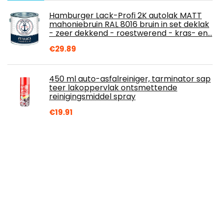
Hamburger Lack-Profi 2K autolak MATT
mahoniebruin RAL 8016 bruin in set deklak
- zeer dekkend - roestwerend - kras- en…
€
29.89
450 ml auto-asfalreiniger, tarminator sap
teer lakoppervlak ontsmettende
reinigingsmiddel spray
€
19.91
Mazda Originele lakstift (46G - matrixgrijs
metallic)
€
28.00
Hamburger Lack-Profi 2K autolak mat
Resedagroen RAL 6011 groen in set toplak
- zeer dekkend - roestwerend - kras- en…