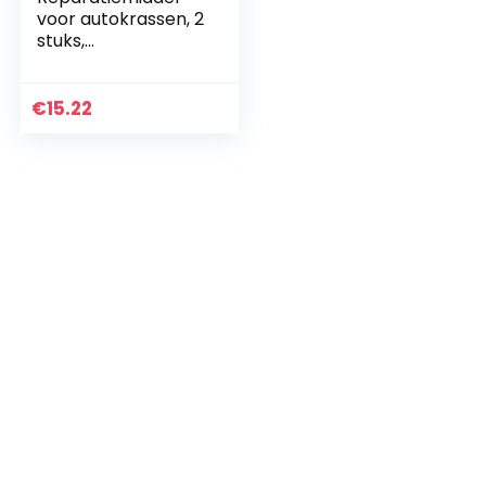
voor autokrassen, 2
stuks,
zwart/wit/zilver/ro
od, voor
autokrassen,
€
15.22
kristalwas,
krasverwijderaar…