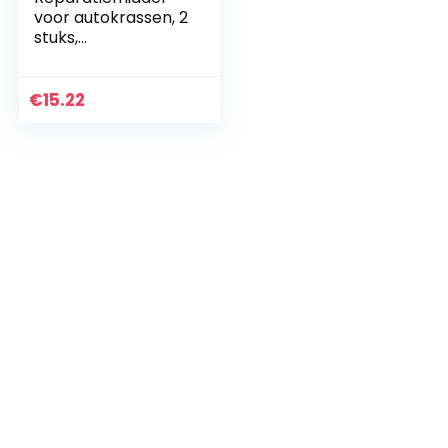
voor autokrassen, 2
stuks,
zwart/wit/zilver/ro
od, voor
autokrassen,
€
15.22
kristalwas,
krasverwijderaar…