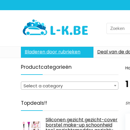
Search
for:
Bladeren door rubrieken
Deal van de d
Productcategorieën
H
1
Select a category
Topdeals!!
Sh
Siliconen gezicht gezicht-cover
borstel make-up schoonheid