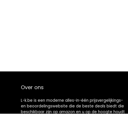
Over ons
L-k.be is een moderne alles-in-één prijsvergelijkings-
en beoordelingswebsite die de beste deals biedt die
beschikbaar zijn op amazon en u op de hoogte houdt
via de laatst toegevoegde blogs. Alle afbeeldingen
zijn auteursrechtelijk beschermd door hun