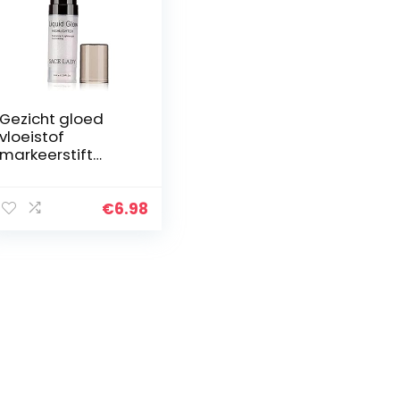
Gezicht gloed
vloeistof
markeerstift
helderdere glans
vloeibare
markeerstift 3D
€
6.98
make-up ultra-
soepele gezicht
glitter…