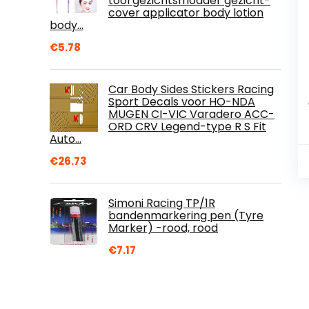
tool gezichtsmodder gezicht-
cover applicator body lotion
body…
€
5.78
Car Body Sides Stickers Racing
Sport Decals voor HO-NDA
MUGEN CI-VIC Varadero ACC-
ORD CRV Legend-type R S Fit
Auto…
€
26.73
Simoni Racing TP/1R
bandenmarkering pen (Tyre
Marker) -rood, rood
€
7.17