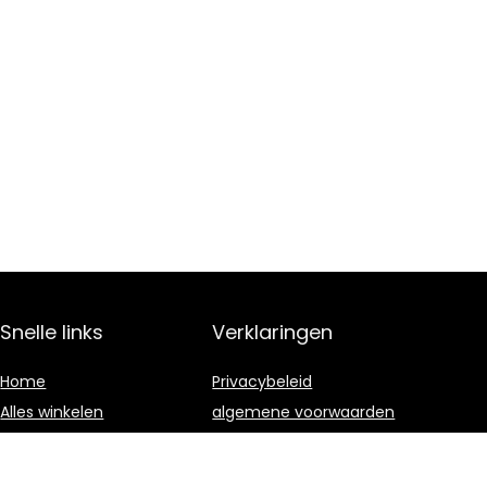
Snelle links
Verklaringen
Home
Privacybeleid
Alles winkelen
algemene voorwaarden
Blogs
Gelieerde
openbaarmaking
Onze webshops