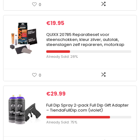
0
€
19.95
QUIXX 20785 Reparatieset voor
steenschokken, kleur zilver, autolak,
steenslagen zelf repareren, motorkap
Already Sold: 28%
0
€
29.99
Full Dip Spray 2-pack Full Dip Gift Adapter
– TiendaFullDip.com (violet)
Already Sold: 75%