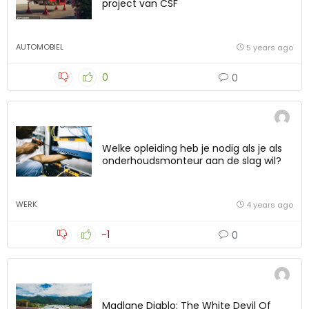
project van CSF
AUTOMOBIEL
5 years ago
0
0
Welke opleiding heb je nodig als je als
onderhoudsmonteur aan de slag wil?
WERK
4 years ago
-1
0
Madlane Diablo: The White Devil Of