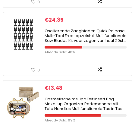
0
€
24.39
Oscillerende Zaagbladen Quick Release
Multi-Tool Freesopzetstuk Multifunctionele
Saw Blades Kit voor zagen van hout 20st…
Already Sold: 46%
0
€
13.48
Cosmetische tas, 1pc Felt Insert Bag
Make-up Organizer Portemonnee Vilt
Tote Handtas Multifunctionele Tas in Tas…
Already Sold: 69%