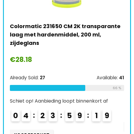
K transparante
Troton Structuurlak zwart 3 x 5
 200 ml,
spray plastic lak structuur plas
€
29.50
Already Sold:
30
A
Available:
41
66 %
Schiet op! Aanbieding loopt binnenko
binnenkort af
0
5
2
3
5
9
1
9
1
8
KOOP PRODUCT