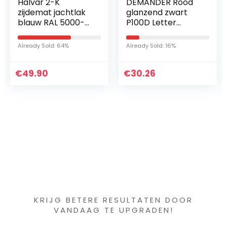
DEMANDER Rood
BRITEMAX BX119-16
glanzend zwart
Leer Max-Cream
P100D Letter
Style mild Cleaner
r
Embleem Badge
& Conditioner
3D Logo Sticker Fit
473ml
Already Sold: 16%
Already Sold: 36%
for Tesla Model X s
k
y Auto Exterieur…
€
30.26
€
26.39
Iets interessants
gevonden ?
KRIJG BETERE RESULTATEN DOOR
VANDAAG TE UPGRADEN!