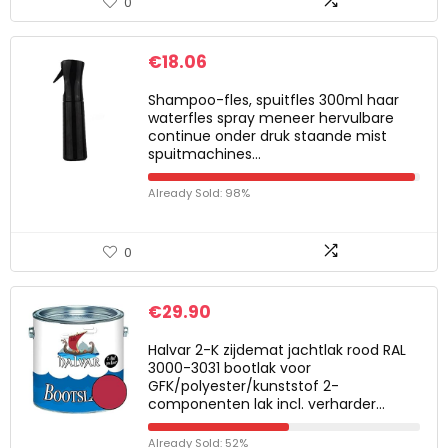
0
€
18.06
Shampoo-fles, spuitfles 300ml haar
waterfles spray meneer hervulbare
continue onder druk staande mist
spuitmachines…
Already Sold: 98%
0
€
29.90
Halvar 2-K zijdemat jachtlak rood RAL
3000-3031 bootlak voor
GFK/polyester/kunststof 2-
componenten lak incl. verharder…
Already Sold: 52%