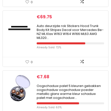
0
€
69.75
Auto deurzijde rok Stickers Hood Trunk
Body Kit Stripes Decal voor Mercedes Be-
NZ ML Klas W163 W164 W166 ML63 AMG
ML320…
Already Sold: 72%
0
€
7.68
Oogschaduw palet 5 kleuren gebakken
oogschaduw oogschaduw poeder
metallic glans warme kleur schaduw
palet met oogschaduw…
Already Sold: 63%