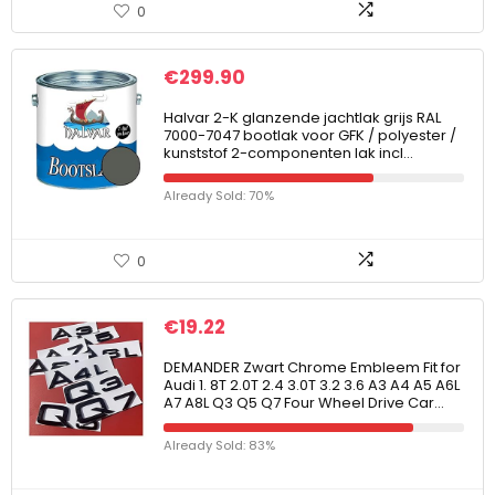
0
€
299.90
Halvar 2-K glanzende jachtlak grijs RAL
7000-7047 bootlak voor GFK / polyester /
kunststof 2-componenten lak incl…
Already Sold: 70%
0
€
19.22
DEMANDER Zwart Chrome Embleem Fit for
Audi 1. 8T 2.0T 2.4 3.0T 3.2 3.6 A3 A4 A5 A6L
A7 A8L Q3 Q5 Q7 Four Wheel Drive Car…
Already Sold: 83%