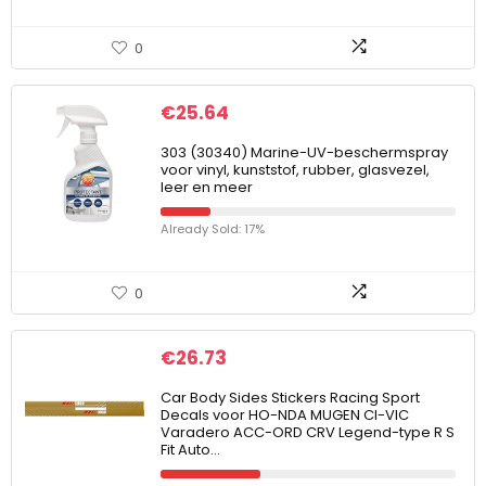
0
€
25.64
303 (30340) Marine-UV-beschermspray
voor vinyl, kunststof, rubber, glasvezel,
leer en meer
Already Sold: 17%
0
€
26.73
Car Body Sides Stickers Racing Sport
Decals voor HO-NDA MUGEN CI-VIC
Varadero ACC-ORD CRV Legend-type R S
Fit Auto…