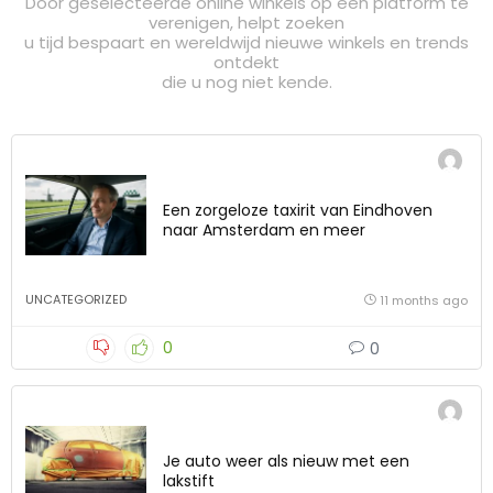
Door geselecteerde online winkels op één platform te
verenigen, helpt zoeken
u tijd bespaart en wereldwijd nieuwe winkels en trends
ontdekt
die u nog niet kende.
Een zorgeloze taxirit van Eindhoven
naar Amsterdam en meer
UNCATEGORIZED
11 months ago
0
0
Je auto weer als nieuw met een
lakstift