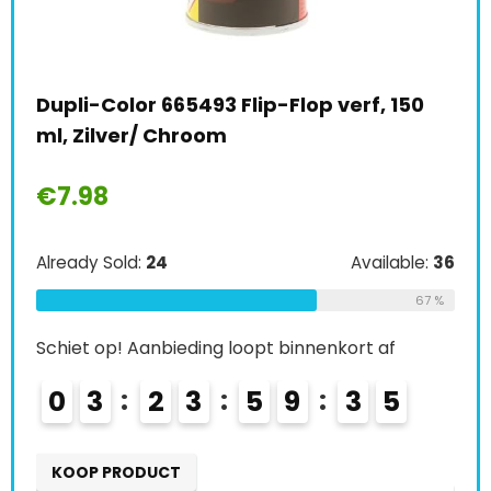
f, 150
Colormatic 231650 CM 2K transparante
laag met hardenmiddel, 200 ml,
zijdeglans
€
28.18
ailable:
36
Already Sold:
27
Available:
67 %
66 
 af
Schiet op! Aanbieding loopt binnenkort af
4
0
4
2
3
5
9
3
4