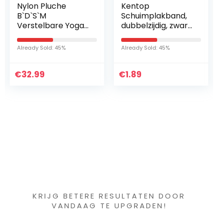
Kentop
Huaji Auto
Schuimplakband,
Decontaminatie
dubbelzijdig, zwart,
en Krasreparatie
12 mm,
Scratch Remover
sponsrolband,
Gebruikelijke Auto
Already Sold: 45%
Already Sold: 95%
waterdicht,
Schoonmakende
montageband,
Hulpmiddelen
€
auto,
1.89
€
6.23
kentekenplaat…
Iets interessants
gevonden ?
KRIJG BETERE RESULTATEN DOOR
VANDAAG TE UPGRADEN!