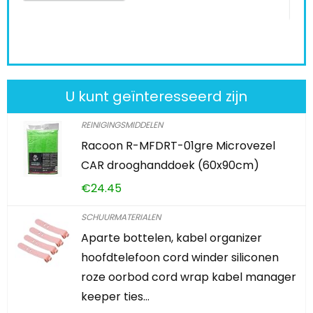
KOOP PRODUCT
U kunt geïnteresseerd zijn
REINIGINGSMIDDELEN
Racoon R-MFDRT-01gre Microvezel
CAR drooghanddoek (60x90cm)
€
24.45
SCHUURMATERIALEN
Aparte bottelen, kabel organizer
hoofdtelefoon cord winder siliconen
roze oorbod cord wrap kabel manager
keeper ties…