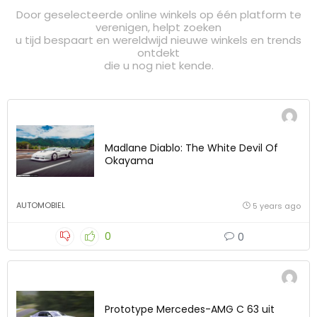
Door geselecteerde online winkels op één platform te
verenigen, helpt zoeken
u tijd bespaart en wereldwijd nieuwe winkels en trends
ontdekt
die u nog niet kende.
Madlane Diablo: The White Devil Of
Okayama
AUTOMOBIEL
5 years ago
0
0
Prototype Mercedes-AMG C 63 uit