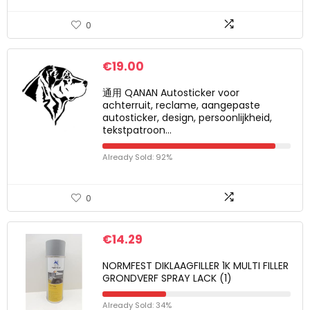
0
€
19.00
通用 QANAN Autosticker voor
achterruit, reclame, aangepaste
autosticker, design, persoonlijkheid,
tekstpatroon…
Already Sold: 92%
0
€
14.29
NORMFEST DIKLAAGFILLER 1K MULTI FILLER
GRONDVERF SPRAY LACK (1)
Already Sold: 34%