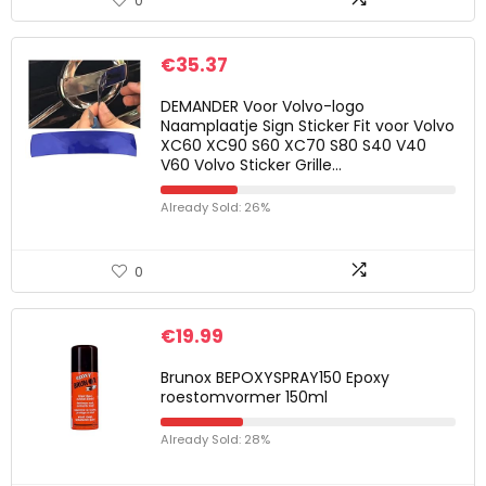
0
€
35.37
DEMANDER Voor Volvo-logo
Naamplaatje Sign Sticker Fit voor Volvo
XC60 XC90 S60 XC70 S80 S40 V40
V60 Volvo Sticker Grille…
Already Sold: 26%
0
€
19.99
Brunox BEPOXYSPRAY150 Epoxy
roestomvormer 150ml
Already Sold: 28%