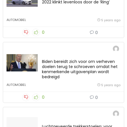
2022 klinkt levenloos door de ‘Ring’
AUTOMOBIEL
5 years ago
0
0
Biden bereidt zich voor om verheven
doelen terug te schroeven omdat het
kenmerkende uitgavenplan wordt
bedreigd
AUTOMOBIEL
5 years ago
0
0
Luchtgeveerde trekkerstoelen: voor