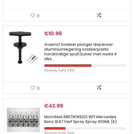
0
€
10.96
Sraeriot Soldeer plunger dispenser
aluminiumlegering soldeerpasta
handmatige spuit Duwer met naald 4
stks…
Already Sold: 58%
0
€
42.99
Normfest ARKTIKWEISS WIT Mercedes
Benz 9147 Verf Spray Spray 400ML (6)
Already Sold: 26%