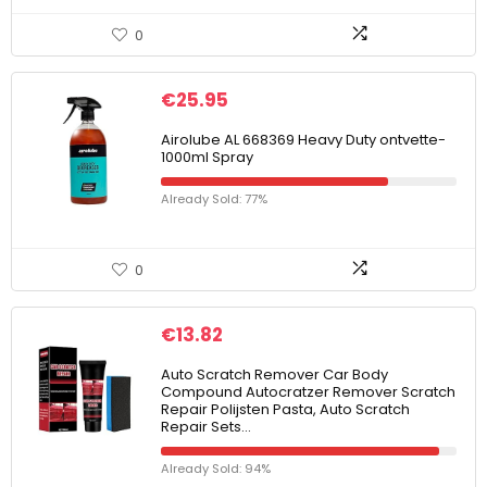
0
€
25.95
Airolube AL 668369 Heavy Duty ontvette-
1000ml Spray
Already Sold: 77%
0
€
13.82
Auto Scratch Remover Car Body
Compound Autocratzer Remover Scratch
Repair Polijsten Pasta, Auto Scratch
Repair Sets…
Already Sold: 94%