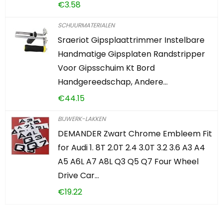
€
3.58
SCHUURMATERIALEN
Sraeriot Gipsplaattrimmer Instelbare
Handmatige Gipsplaten Randstripper
Voor Gipsschuim Kt Bord
Handgereedschap, Andere…
€
44.15
BIJWERK-LAKKEN
DEMANDER Zwart Chrome Embleem Fit
for Audi 1. 8T 2.0T 2.4 3.0T 3.2 3.6 A3 A4
A5 A6L A7 A8L Q3 Q5 Q7 Four Wheel
Drive Car…
€
19.22