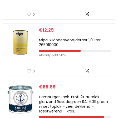
0
€
12.29
Mipa Siliconenverwijderaar 1,0 liter
265010000
Already Sold: 58%
0
€
89.89
Hamburger Lack-Profi 2K autolak
glanzend Resedagroen RAL 6011 groen
in set toplak – zeer dekkend –
roestwerend – kras…