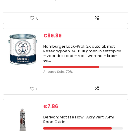
0
€
89.89
Hamburger Lack-Profi 2K autolak mat
Resedagroen RAL 6011 groen in set toplak
– zeer dekkend – roestwerend – kras-
en…
Already Sold: 70%
0
€
7.86
Derivan: Matisse Flow : Acrylverf: 75ml:
Rood Oxide