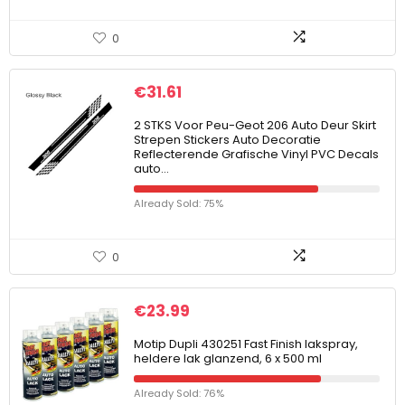
0
€
31.61
2 STKS Voor Peu-Geot 206 Auto Deur Skirt
Strepen Stickers Auto Decoratie
Reflecterende Grafische Vinyl PVC Decals
auto…
Already Sold: 75%
0
€
23.99
Motip Dupli 430251 Fast Finish lakspray,
heldere lak glanzend, 6 x 500 ml
Already Sold: 76%