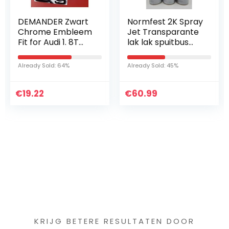
DEMANDER Zwart
Normfest 2K Spray
Chrome Embleem
Jet Transparante
Fit for Audi 1. 8T
lak lak spuitbus
2.0T 2.4 3.0T 3.2 3.6
hoogglans 400ML
A3 A4 A5 A6L A7
(3)
Already Sold: 64%
Already Sold: 45%
A8L Q3 Q5 Q7 Four
Wheel Drive Car…
€
19.22
€
60.99
Iets interessants
gevonden ?
KRIJG BETERE RESULTATEN DOOR