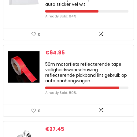
auto sticker vel wit
Already Sold: 64%
0
€
64.95
50m motorfiets reflecterende tape
veiligheidswaarschuwing
reflecterende plakband lint gebruik op
auto aanhangwagen…
Already Sold: 89%
0
€
27.45