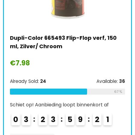
y
Dupli-Color 665493 Flip-Flop verf, 150
Col
ml, Zilver/ Chroom
laa
zij
€
7.98
€
2
Already Sold:
24
Available:
36
Alre
67 %
le:
31
Schiet op! Aanbieding loopt binnenkort af
68 %
Schi
0
3
2
3
5
9
1
9
2
0
0