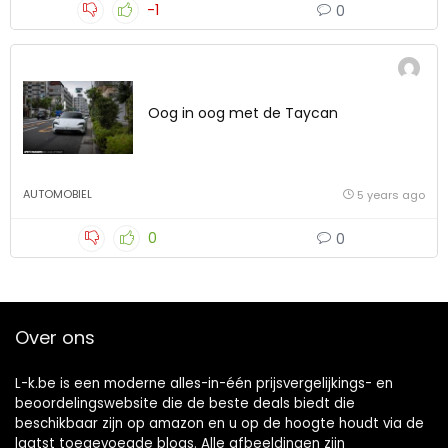
-1
0
Oog in oog met de Taycan
AUTOMOBIEL
5 years ago
0
0
Over ons
L-k.be is een moderne alles-in-één prijsvergelijkings- en
beoordelingswebsite die de beste deals biedt die
beschikbaar zijn op amazon en u op de hoogte houdt via de
laatst toegevoegde blogs. Alle afbeeldingen zijn