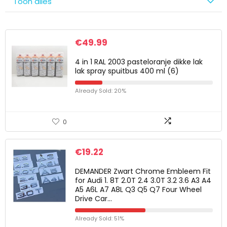
Toon alles
€
49.99
4 in 1 RAL 2003 pasteloranje dikke lak
lak spray spuitbus 400 ml (6)
Already Sold: 20%
0
€
19.22
DEMANDER Zwart Chrome Embleem Fit
for Audi 1. 8T 2.0T 2.4 3.0T 3.2 3.6 A3 A4
A5 A6L A7 A8L Q3 Q5 Q7 Four Wheel
Drive Car…
Already Sold: 51%