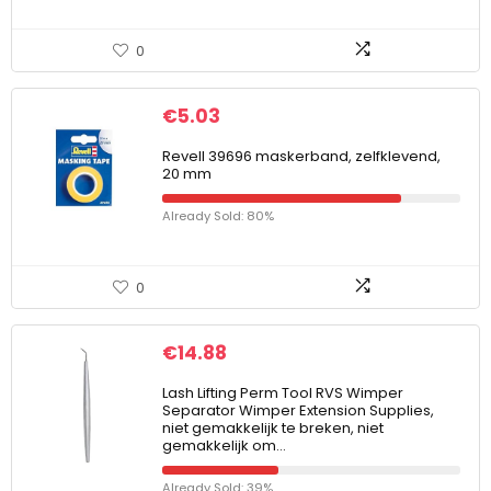
0
€
5.03
Revell 39696 maskerband, zelfklevend,
20 mm
Already Sold: 80%
0
€
14.88
Lash Lifting Perm Tool RVS Wimper
Separator Wimper Extension Supplies,
niet gemakkelijk te breken, niet
gemakkelijk om…
Already Sold: 39%