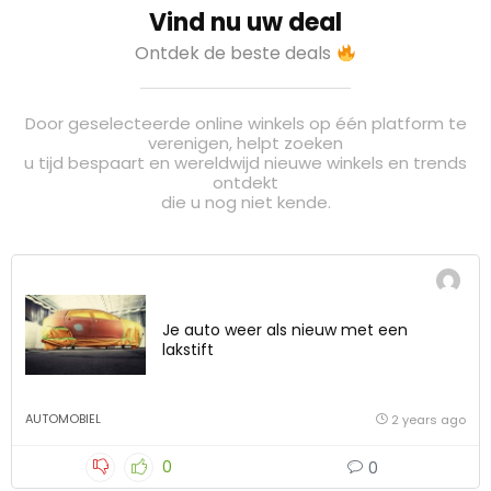
Vind nu uw deal
Ontdek de beste deals
Door geselecteerde online winkels op één platform te
verenigen, helpt zoeken
u tijd bespaart en wereldwijd nieuwe winkels en trends
ontdekt
die u nog niet kende.
Je auto weer als nieuw met een
lakstift
AUTOMOBIEL
2 years ago
0
0