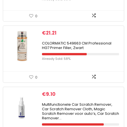
0
€
21.21
COLORMATIC 549663 CM Professional
HG7 Primer Filler, Zwart
Already Sold: 58%
0
€
9.10
Multifunctionele Car Scratch Remover,
Car Scratch Remover Cloth, Magic
Scratch Remover voor auto’s, Car Scratch
Remover…