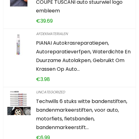
COUPE TUSCANI auto stuurwiel logo
embleem
€
39.69
AFDEKMATERIALEN
PIANAI Autokrasreparatiepen,
Autoreparatieverfpen, Waterdichte En
Duurzame Autolakpen, Gebruikt Om
Krassen Op Auto…
€
3.98
UNCATEGORIZED
Techwills 6 stuks witte bandenstiften,
bandenmarkeerstiften, voor auto,
motorfiets, fietsbanden,
bandenmarkeerstift…
€
6.99