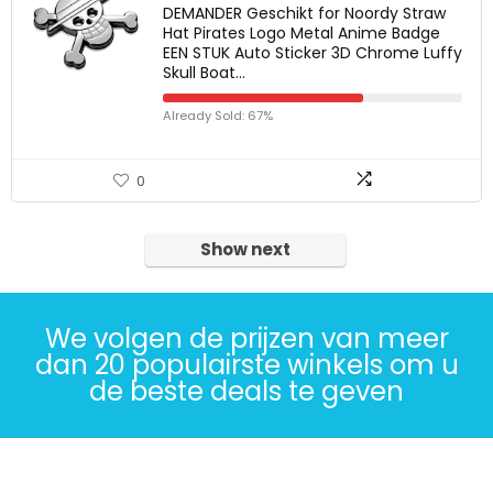
DEMANDER Geschikt for Noordy Straw
Hat Pirates Logo Metal Anime Badge
EEN STUK Auto Sticker 3D Chrome Luffy
Skull Boat…
Already Sold: 67%
0
Show next
We volgen de prijzen van meer
dan 20 populairste winkels om u
de beste deals te geven