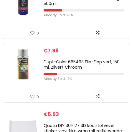
500ml
Already Sold: 23%
0
€
7.98
Dupli-Color 665493 Flip-Flop verf, 150
ml, Zilver/ Chroom
Already Sold: 17%
0
€
5.93
Quata DIY 30×127 3D koolstofvezel
sticker vinyl film wrap roll zelfklevende