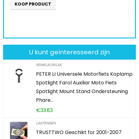
KOOP PRODUCT
K
U kunt geïnteresseerd zijn
REMKLAUWLAK
PETER LI Universele Motorfiets Koplamp
Spotlight Farol Auxiliar Moto Fiets
Spotlight Mount Stand Ondersteuning
Phare…
€
33.83
LAKPENNEN
TRUSTTWO Geschikt for 2001-2007