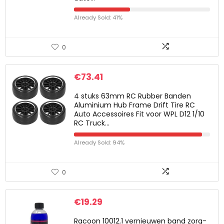
Already Sold: 41%
0
€
73.41
4 stuks 63mm RC Rubber Banden
Aluminium Hub Frame Drift Tire RC
Auto Accessoires Fit voor WPL D12 1/10
RC Truck…
Already Sold: 94%
0
€
19.29
Racoon 10012.1 vernieuwen band zorg-