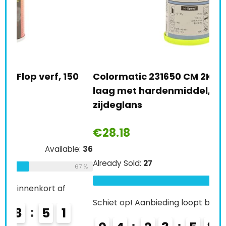
0
Colormatic 231650 CM 2K transparante
Tro
laag met hardenmiddel, 200 ml,
spr
zijdeglans
€
2
€
28.18
e:
36
Alre
Already Sold:
27
Available:
41
67 %
66 %
Schi
Schiet op! Aanbieding loopt binnenkort af
0