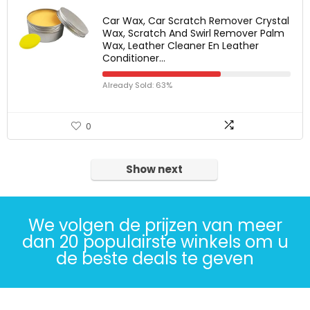
Car Wax, Car Scratch Remover Crystal
Wax, Scratch And Swirl Remover Palm
Wax, Leather Cleaner En Leather
Conditioner…
Already Sold: 63%
0
Show next
We volgen de prijzen van meer
dan 20 populairste winkels om u
de beste deals te geven