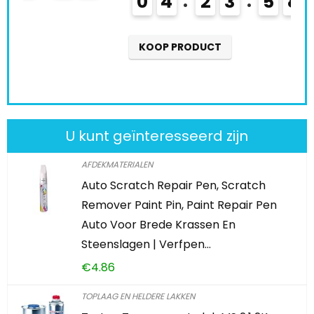
0
4
2
3
5
8
5
0
K
KOOP PRODUCT
U kunt geïnteresseerd zijn
AFDEKMATERIALEN
Auto Scratch Repair Pen, Scratch
Remover Paint Pin, Paint Repair Pen
Auto Voor Brede Krassen En
Steenslagen | Verfpen…
€
4.86
TOPLAAG EN HELDERE LAKKEN