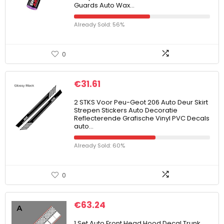
Guards Auto Wax…
Already Sold: 56%
0
€
31.61
2 STKS Voor Peu-Geot 206 Auto Deur Skirt
Strepen Stickers Auto Decoratie
Reflecterende Grafische Vinyl PVC Decals
auto…
Already Sold: 60%
0
€
63.24
1 Set Auto Front Head Hood Decal Trunk