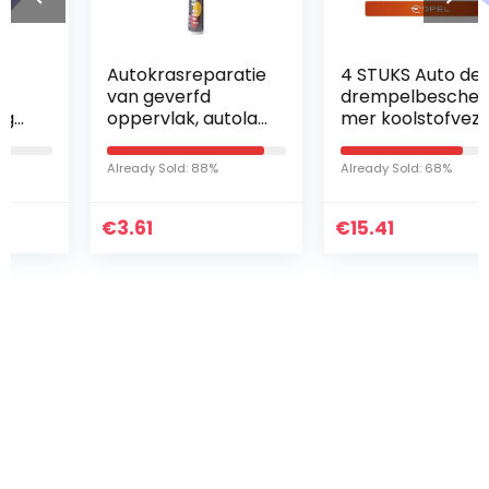
Autokrasreparatie
4 STUKS Auto deur
van geverfd
drempelbescher
oppervlak, autolak
mer koolstofvezel
Retoucheerpen
deur sill decor
Muurkrasreparatie
sticker voor op-el
Already Sold: 88%
Already Sold: 68%
verfpen
OPC Mokka
Vectra Insignia
€
3.61
€
Astra…
15.41
Iets interessants
gevonden ?