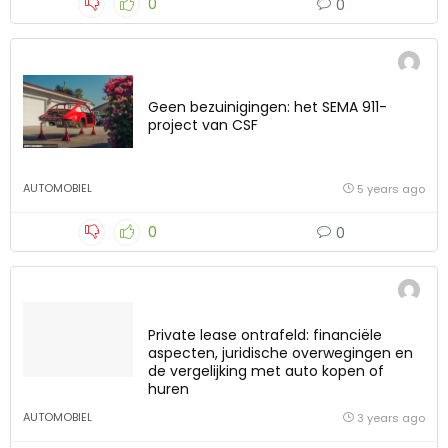
0
0
Geen bezuinigingen: het SEMA 911-
project van CSF
AUTOMOBIEL
5 years ago
0
0
Private lease ontrafeld: financiële
aspecten, juridische overwegingen en
de vergelijking met auto kopen of
huren
AUTOMOBIEL
3 years ago