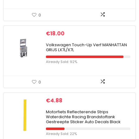
0
€
18.00
Volkswagen Touch-Up Verf MANHATTAN
GRIJS LX7L/X7L
Already Sold: 92%
0
€
4.88
Motorfiets Reflecterende Strips
Waterdichte Racing Brandstoftank
Gestreepte Sticker Auto Decals Black
Already Sold: 22%