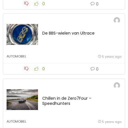
0
0
De BBS-wielen van Ultrace
AUTOMOBIEL
5 years ago
0
0
Chillen in de Zero7Four –
Speedhunters
AUTOMOBIEL
5 years ago