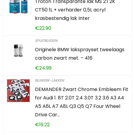
Troton Transparante lak MS 2:1 2K
CT50 1L + verharder 0,5L acryl
krasbestendig lak Inter
€
22.90
SPUITBUSSEN
Originele BMW laksprayset tweelaags
carbon zwart met. – 416
€
24.99
BIJWERK-LAKKEN
DEMANDER Zwart Chrome Embleem Fit
for Audi 1. 8T 2.0T 2.4 3.0T 3.2 3.6 A3 A4
A5 A6L A7 A8L Q3 Q5 Q7 Four Wheel
Drive Car…
€
19.22