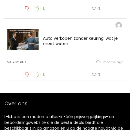
0
0
Auto verkopen zonder keuring: wat je
moet weten
AUTOMOBIEL
3 months ago
0
0
Over ons
L-k.be is een moderne alles-in-één prijsvergelijkings- en
beoordelingswebsite die de beste deals biedt die
beschikbaar zijn op amazon en u op de hoogte houdt via de