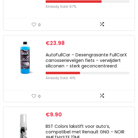
Already Sold: 67%
0
€
23.98
AutoFullCar – Desengrasante FullCarX
carrosserievelgen fiets – verwijdert
siliconen – sterk geconcentreerd
Already Sold: 41%
0
€
9.90
BST Colors lakstift voor auto’s,
compatibel met Renault GNG – NOIR
AMETHYSTE 12Ml