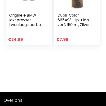
Originele BMW
Dupli-Color
laksprayset
665493 Flip-Flop
tweelaags carbon
verf, 150 ml, Zilver/
zwart met. – 416
Chroom
€
24.99
€
7.98
Over ons