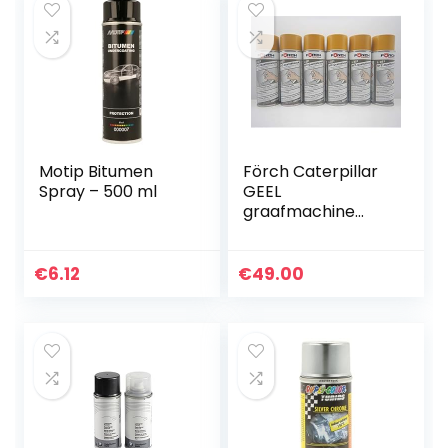
Motip Bitumen
Förch Caterpillar
Spray – 500 ml
GEEL
graafmachine
boommachine lak
lak spray spray
spuitbus 400ML
€
6.12
€
49.00
(6)