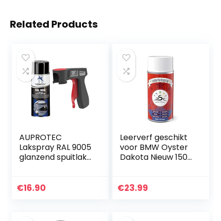
Related Products
AUPROTEC
Leerverf geschikt
Lakspray RAL 9005
voor BMW Oyster
glanzend spuitlak
Dakota Nieuw 150
glanslak autolak
ml Auto Leather
spray 1x 400 ml +
Color Care
1x originele
Leather Colour
€
16.90
€
23.99
pistoolgreep
Spray nakleuren