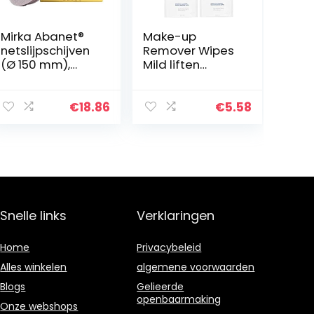
Mirka Abanet®
Make-up
netslijpschijven
Remover Wipes
(Ø 150 mm),
Mild liften
professioneel
onzuiverheden
schuurrooster
uit de huid
met korrel P320
reinigen Gezicht
€
18.86
€
5.58
en klittenband,
Wipes 10st, zeer
voor
geschikt voor u
handslijpen…
om te…
Snelle links
Verklaringen
Home
Privacybeleid
Alles winkelen
algemene voorwaarden
Blogs
Gelieerde
openbaarmaking
Onze webshops