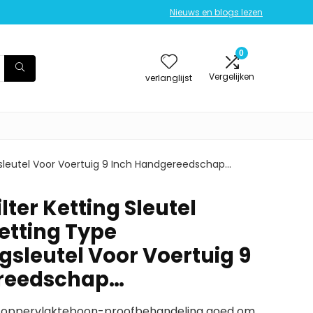
Nieuws en blogs lezen
0
Vergelijken
verlanglijst
ngsleutel Voor Voertuig 9 Inch Handgereedschap…
ilter Ketting Sleutel
etting Type
gsleutel Voor Voertuig 9
reedschap…
urt oppervlakteboon-proofbehandeling goed om