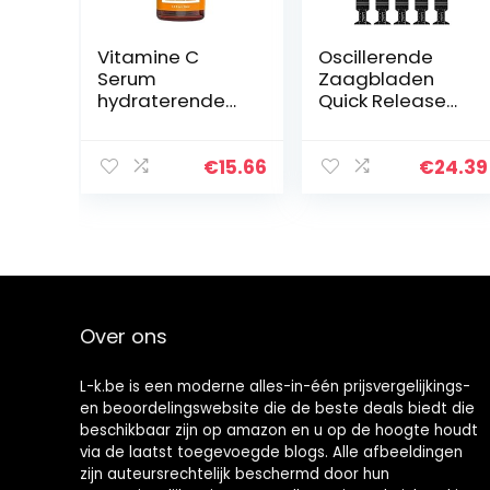
Vitamine C
Oscillerende
Serum
Zaagbladen
hydraterende
Quick Release
Whitening Facial
Multi-Tool
Reparatieolie
Freesopzetstuk
Helder Huid
Multifunctionele
€
15.66
€
24.39
Essentie 30 ml
Saw Blades Kit
Schoonheidsben
voor zagen van
odigdheden
hout 20st…
Over ons
L-k.be is een moderne alles-in-één prijsvergelijkings-
en beoordelingswebsite die de beste deals biedt die
beschikbaar zijn op amazon en u op de hoogte houdt
via de laatst toegevoegde blogs. Alle afbeeldingen
zijn auteursrechtelijk beschermd door hun