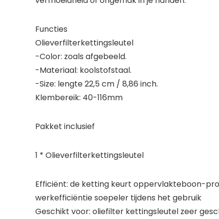
vermoeidheid of ongemak in je handen.
Functies
Olieverfilterkettingsleutel
-Color: zoals afgebeeld.
-Materiaal: koolstofstaal.
-Size: lengte 22,5 cm / 8,86 inch.
Klembereik: 40-116mm
Pakket inclusief
1 * Olieverfilterkettingsleutel
Efficiënt: de ketting keurt oppervlakteboon-pr
werkefficiëntie soepeler tijdens het gebruik
Geschikt voor: oliefilter kettingsleutel zeer ges