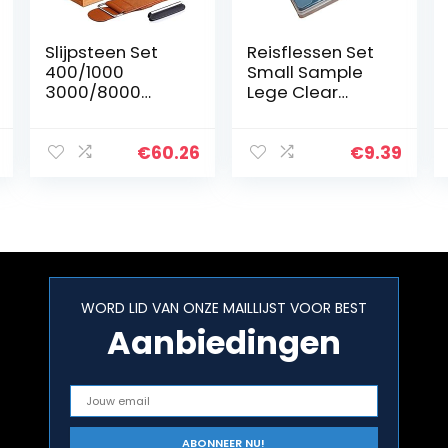
Slijpsteen Set
Reisflessen Set
400/1000
Small Sample
3000/8000
Lege Clear
Whetstone met
Container Jar
antislip Bamboo
Spray Fles met
Base, Abrasive
Deksel
€
60.26
€
9.39
Tool Abrasive
Covers8pcs
Grijs, Aparte
Bottelen
WORD LID VAN ONZE MAILLIJST VOOR BEST
Aanbiedingen