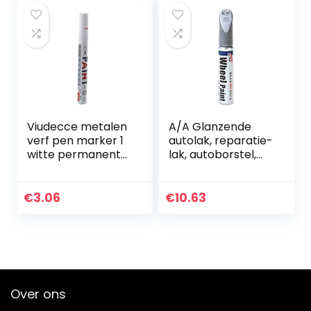
Viudecce metalen
A/A Glanzende
verf pen marker 1
autolak, reparatie-
witte permanente
lak, autoborstel,
autoband
autokrassen,
reparatiemiddel,
autolak, reparatie,
€
3.06
€
10.63
speciale lakstift…
Over ons