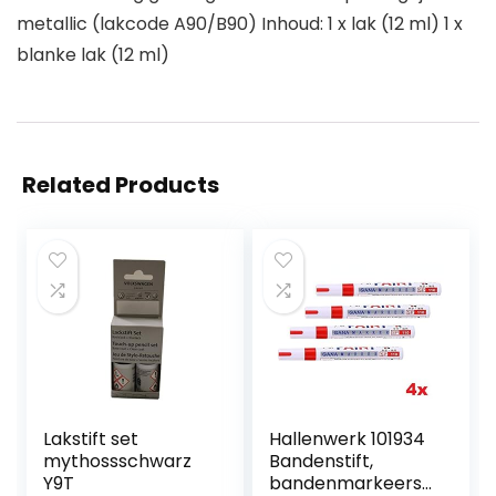
metallic (lakcode A90/B90) Inhoud: 1 x lak (12 ml) 1 x
blanke lak (12 ml)
Related Products
Lakstift set
Hallenwerk 101934
mythossschwarz
Bandenstift,
Y9T
bandenmarkeersti