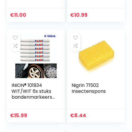
ft,
bandenmarkeersti
ft, waterbestendig,
€
11.00
€
10.99
weerbestendig
INION® 101934
Nigrin 71502
WIT/WIT 6x stuks
Insectenspons
bandenmarkeersti
ft voor auto,
motorfiets,
fietsbandenmarke
€
15.99
€
8.44
erstift bandenstift
marker…