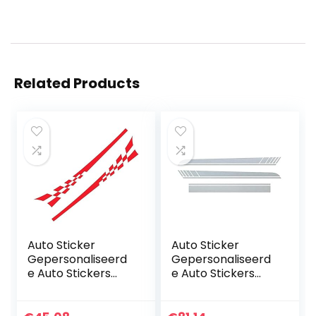
Related Products
Auto Sticker
Auto Sticker
Gepersonaliseerd
Gepersonaliseerd
e Auto Stickers
e Auto Stickers
Universele Body
Universele
Sticker Auto
Lichaam Sticker
Styling Stick Auto
Auto Styling Stick