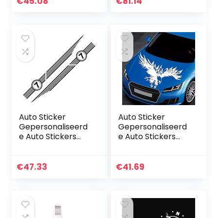
€
45.08
€
81.14
Stickers 2 stks
Auto Stickers Fit
Auto…
Auto Hood…
Auto Sticker
Auto Sticker
Gepersonaliseerd
Gepersonaliseerd
e Auto Stickers
e Auto Stickers
Universele Body
Universele
Sticker Auto
Lichaam Sticker
Styling Stick Auto
Auto Styling Stick
€
47.33
€
41.69
Stickers2 Stks Auto
Auto Stickers Auto
Lange…
kap Eagle…