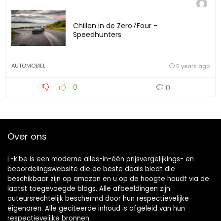
Chillen in de Zero7Four –
Speedhunters
AUTOMOBIEL
5 years ago
0
0
Over ons
L-k.be is een moderne alles-in-één prijsvergelijkings- en
beoordelingswebsite die de beste deals biedt die
beschikbaar zijn op amazon en u op de hoogte houdt via de
laatst toegevoegde blogs. Alle afbeeldingen zijn
auteursrechtelijk beschermd door hun respectievelijke
eigenaren. Alle geciteerde inhoud is afgeleid van hun
respectievelijke bronnen.