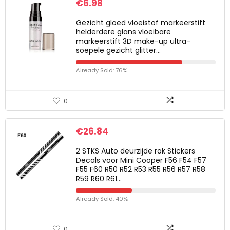
€
6.98
Gezicht gloed vloeistof markeerstift
helderdere glans vloeibare
markeerstift 3D make-up ultra-
soepele gezicht glitter…
Already Sold: 76%
0
€
26.84
2 STKS Auto deurzijde rok Stickers
Decals voor Mini Cooper F56 F54 F57
F55 F60 R50 R52 R53 R55 R56 R57 R58
R59 R60 R61…
Already Sold: 40%
0