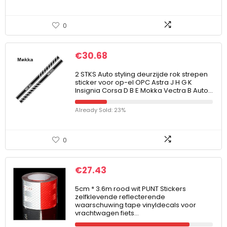
0
€
30.68
2 STKS Auto styling deurzijde rok strepen
sticker voor op-el OPC Astra J H G K
Insignia Corsa D B E Mokka Vectra B Auto…
Already Sold: 23%
0
€
27.43
5cm * 3.6m rood wit PUNT Stickers
zelfklevende reflecterende
waarschuwing tape vinyldecals voor
vrachtwagen fiets…