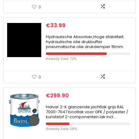
0
€
33.99
Hydraulische Absorber,Hoge stabiliteit
hydraulische olie drukbuffer
pneumatische olie drukdemper 15mm
Already Sold: 72%
0
€
299.90
Halvar 2-K glanzende jachtlak grijs RAL
7000-7047 bootlak voor GFK / polyester /
kunststof 2-componenten lak incl…
Already Sold: 28%