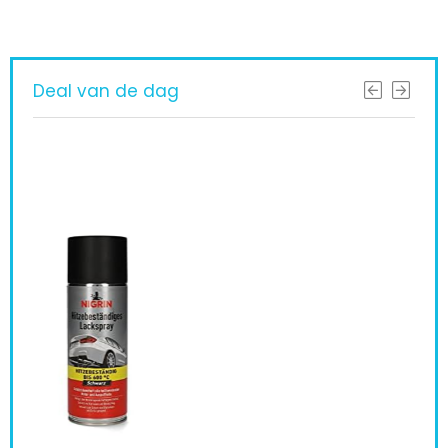
Deal van de dag
Col
laa