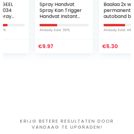
Spray Handvat
Baalaa 2x witte
Spray Kan Trigger
permanente
Handvat Instant
autoband band
Aërosol Sproeier
metalen verf pen
Machine Volledige
marker
Already Sold: 36%
Already Sold: 44%
Handgreep
Universele voor
€
Verf Lijmen…
9.97
€
5.30
Iets interessants
gevonden ?
KRIJG BETERE RESULTATEN DOOR
VANDAAG TE UPGRADEN!