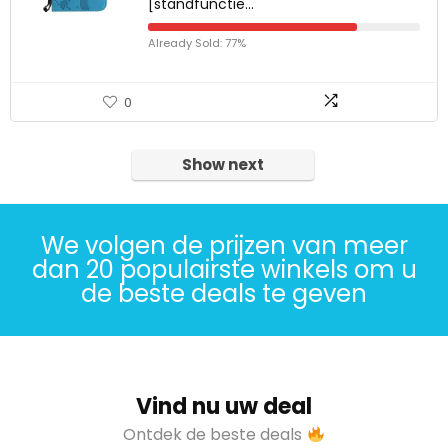
[standfunctie…
Already Sold: 77%
0
Show next
We volgen de prijzen van meer
dan 20 populairste winkels om u
de beste deals te geven
Vind nu uw deal
Ontdek de beste deals