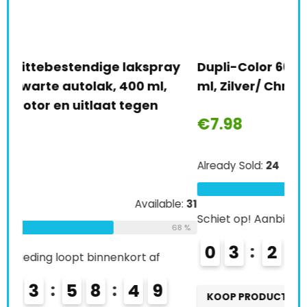
zij
€
2
y
Dupli-Color 665493 Flip-Flop verf, 150
ml, Zilver/ Chroom
Alre
€
7.98
Schi
Already Sold:
24
Available:
36
0
67 %
le:
31
Schiet op! Aanbieding loopt binnenkort af
K
68 %
0
3
2
3
5
8
4
8
KOOP PRODUCT