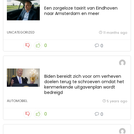
Een zorgeloze taxirit van Eindhoven
naar Amsterdam en meer
UNCATEGORIZED
11 months ago
0
0
Biden bereidt zich voor om verheven
doelen terug te schroeven omdat het
kenmerkende uitgavenplan wordt
bedreigd
AUTOMOBIEL
5 years ago
0
0