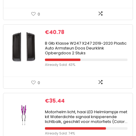
0
€
40.78
B Glb Klasse W247 X247 2019-2020 Plastic
Auto Armsteun Doos Deurklink
Opbergdoos 2 Stuks
Already Sold: 43%
0
€
35.44
Motorhelm licht, haai LED Helmlampje met
kit Waterdichte signaal knipperende
lichtbalk, geschikt voor motorfiets (Color…
Already Sold: 74%