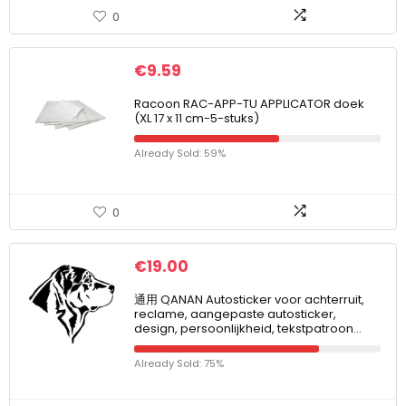
0
€
9.59
Racoon RAC-APP-TU APPLICATOR doek
(XL 17 x 11 cm-5-stuks)
Already Sold: 59%
0
€
19.00
通用 QANAN Autosticker voor achterruit,
reclame, aangepaste autosticker,
design, persoonlijkheid, tekstpatroon…
Already Sold: 75%