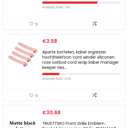
Already Sold: 71%
0
€
3.58
Aparte bottelen, kabel organizer
hoofdtelefoon cord winder siliconen
roze oorbod cord wrap kabel manager
keeper ties…
Already Sold: 22%
0
€
30.68
TRUSTTWO Front Grille Emblem