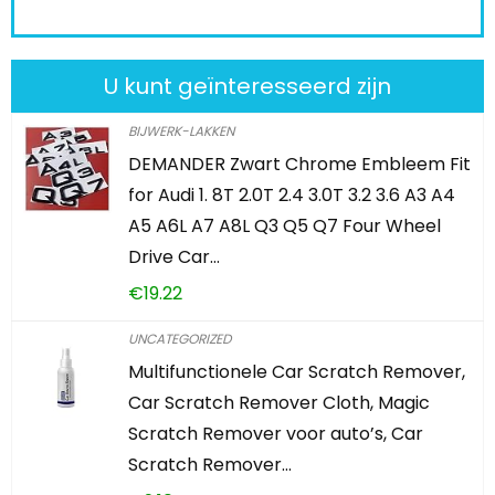
U kunt geïnteresseerd zijn
BIJWERK-LAKKEN
DEMANDER Zwart Chrome Embleem Fit
for Audi 1. 8T 2.0T 2.4 3.0T 3.2 3.6 A3 A4
A5 A6L A7 A8L Q3 Q5 Q7 Four Wheel
Drive Car…
€
19.22
UNCATEGORIZED
Multifunctionele Car Scratch Remover,
Car Scratch Remover Cloth, Magic
Scratch Remover voor auto’s, Car
Scratch Remover…