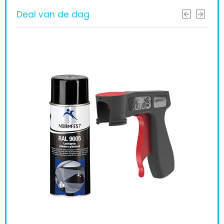
Deal van de dag
Förch Caterpillar GEEL graafmachine
boommachine lak lak spray spray
spuitbus 400ML (6)