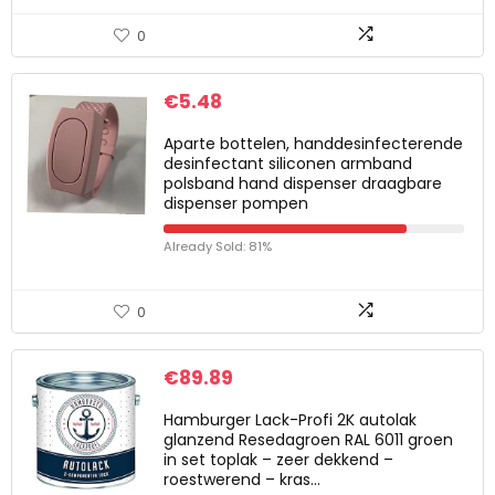
0
€
5.48
Aparte bottelen, handdesinfecterende
desinfectant siliconen armband
polsband hand dispenser draagbare
dispenser pompen
Already Sold: 81%
0
€
89.89
Hamburger Lack-Profi 2K autolak
glanzend Resedagroen RAL 6011 groen
in set toplak – zeer dekkend –
roestwerend – kras…