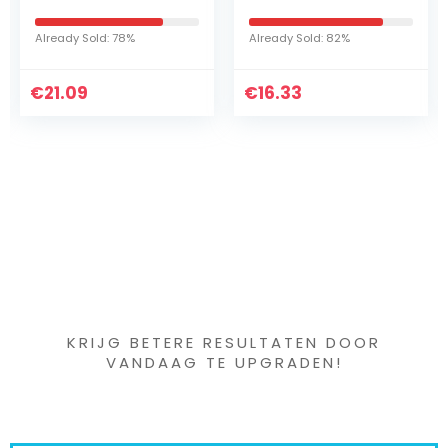
1G3
bootlak voor GFK /
PZ448W1G3009
polyester /
Already Sold: 82%
Already Sold: 38%
kunststof 2-
componenten lak
€
16.33
€
incl. verharder…
49.90
Iets interessants
gevonden ?
KRIJG BETERE RESULTATEN DOOR
VANDAAG TE UPGRADEN!