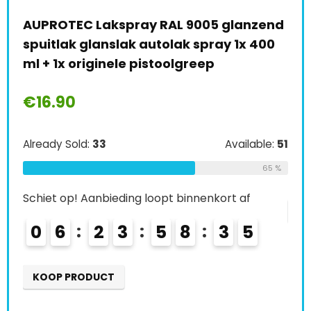
anzend
€
49.00
1x 400
Already Sold:
36
Available:
5
64 %
Schiet op! Aanbieding loopt binnenkort af
ailable:
51
0
7
2
3
5
8
3
4
65 %
af
KOOP PRODUCT
4