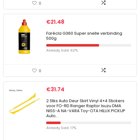
0
€
21.48
Farécla G360 Super snelle verbinding
500g
Already Sold: 62%
0
€
31.74
2 Stks Auto Deur Skirt Vinyl 4×4 Stickers
voor FO-RD Ranger Raptor Isuzu DMA
NISS-A NA-VARA Toy-OTA HILUX PICKUP
Auto…
Already Sold: 17%