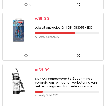
0
€
15.00
Lakstift antraciet 10ml DP.1783055-SDD
Already Sold: 63%
0
€
52.99
SONAX Foamsprayer (3 l) voor minder
verbruik van reiniger en verbetering van
het reinigingsresultaat. Artikelnummer…
Already Sold: 12%