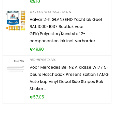
€
9.10
TOPLAAG EN HELDERE LAKKEN
Halvar 2-K GLANZEND Yachtlak Geel
RAL 1000-1037 Bootlak voor
GFK/Polyester/Kunststof 2-
componenten lak incl. verharder…
€
49.90
HECHTENDE TAPES
Voor Mercedes Be-NZ A Klasse W177 5-
Deurs Hatchback Present Edition 1 AMG
Auto kap Vinyl Decal Side Stripes Rok
Sticker…
€
57.05