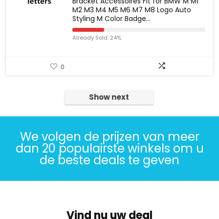
Bracket Accessoires Fit for BMW M M1
M2 M3 M4 M5 M6 M7 M8 Logo Auto
Styling M Color Badge…
Already Sold: 24%
0
Show next
We volgen de prijzen van meer
dan 20 populairste winkels om u
de beste deals te geven
Vind nu uw deal