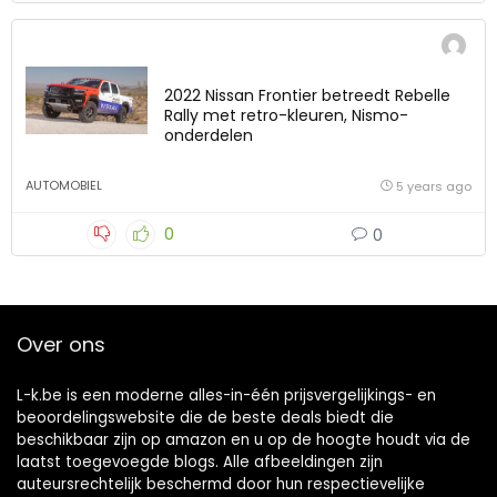
2022 Nissan Frontier betreedt Rebelle
Rally met retro-kleuren, Nismo-
onderdelen
AUTOMOBIEL
5 years ago
0
0
Over ons
L-k.be is een moderne alles-in-één prijsvergelijkings- en
beoordelingswebsite die de beste deals biedt die
beschikbaar zijn op amazon en u op de hoogte houdt via de
laatst toegevoegde blogs. Alle afbeeldingen zijn
auteursrechtelijk beschermd door hun respectievelijke