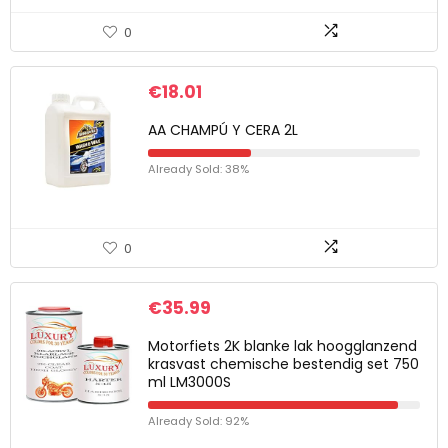
0
€
18.01
AA CHAMPÚ Y CERA 2L
Already Sold: 38%
0
€
35.99
Motorfiets 2K blanke lak hoogglanzend
krasvast chemische bestendig set 750
ml LM3000S
Already Sold: 92%