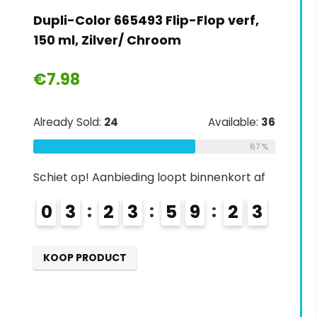
Colormatic 231650 CM 2K
transparante laag met
hardenmiddel, 200 ml, zijdeglans
€
28.18
Already Sold:
27
Available:
41
66 %
Schiet op! Aanbieding loopt binnenkort af
0
4
2
3
5
9
2
1
2
KOOP PRODUCT