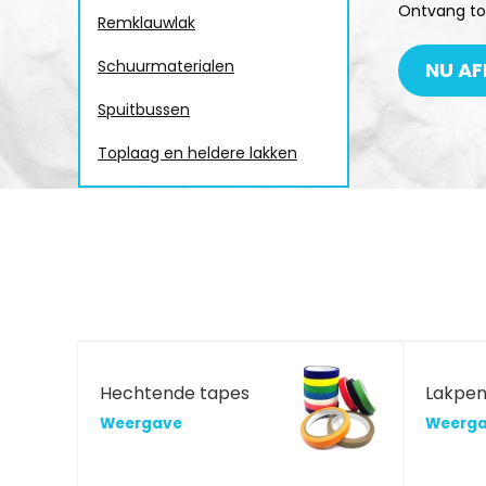
Ontvang to
Remklauwlak
Schuurmaterialen
NU AF
Spuitbussen
Toplaag en heldere lakken
Hechtende tapes
Lakpe
Weergave
Weerg