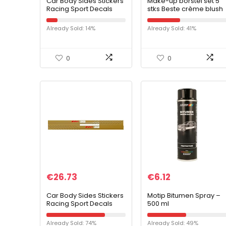
Car Body Sides Stickers
Make-up borstel set 5
Racing Sport Decals
stks Beste crème blush
voor HO-NDA MUGEN
poeder platte neus
CI-VIC Varadero ACC-
wang ronde kleine
Already Sold: 14%
Already Sold: 41%
ORD CRV Legend-type R
hoekige fundering
S Fit Auto…
make-up borstels…
0
0
€
26.73
€
6.12
Car Body Sides Stickers
Motip Bitumen Spray –
Racing Sport Decals
500 ml
voor HO-NDA MUGEN
CI-VIC Varadero ACC-
Already Sold: 74%
Already Sold: 49%