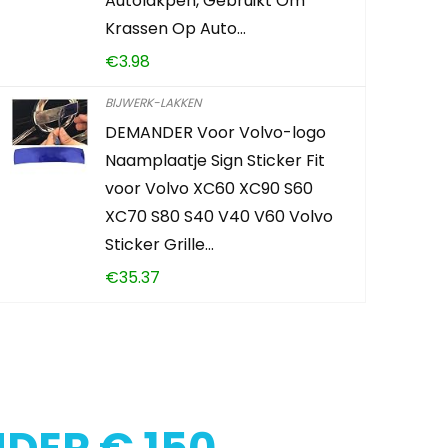
Autolakpen, Gebruikt Om
Krassen Op Auto…
€
3.98
BIJWERK-LAKKEN
DEMANDER Voor Volvo-logo
Naamplaatje Sign Sticker Fit
voor Volvo XC60 XC90 S60
XC70 S80 S40 V40 V60 Volvo
Sticker Grille…
€
35.37