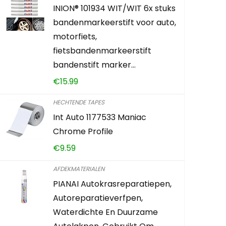
INION® 101934 WIT/WIT 6x stuks
Troton St
bandenmarkeerstift voor auto,
ml 1K spr
motorfiets,
plastic v
fietsbandenmarkeerstift
bandenstift marker…
€
29.50
€
15.99
Already Sol
HECHTENDE TAPES
Int Auto 1177533 Maniac
Chrome Profile
Schiet op! 
€
9.59
0
5
AFDEKMATERIALEN
PIANAI Autokrasreparatiepen,
Autoreparatieverfpen,
KOOP PR
Waterdichte En Duurzame