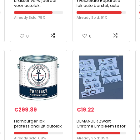
Krassenverwijderaar
Yves25tate Reparatie
voor autolak,
lak auto borstel, auto
krasverwijderaar met
krassen
sponsborstel,
reparatiemiddel, auto
Already Sold: 78%
Already Sold: 91%
krasverwijderaar voor
krassen reparatie pen,
auto en krassen, voor
krasverwijderaar…
alle…
0
0
€
299.89
€
19.22
Hamburger lak-
DEMANDER Zwart
professional 2K autolak
Chrome Embleem Fit for
mat groengrijs RAL 7009
Audi 1. 8T 2.0T 2.4 3.0T
grijs in set deklak – zeer
3.2 3.6 A3 A4 A5 A6L A7
Already Sold: 69%
Already Sold: 89%