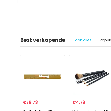
Best verkopende
Toon alles
Popul
€
26.73
€
4.78