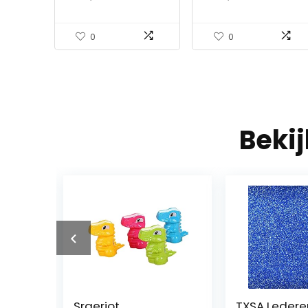
ORD CRV Legend-type R
S Fit Auto…
0
0
Beki
TXSA Lederen
DEMANDER Z