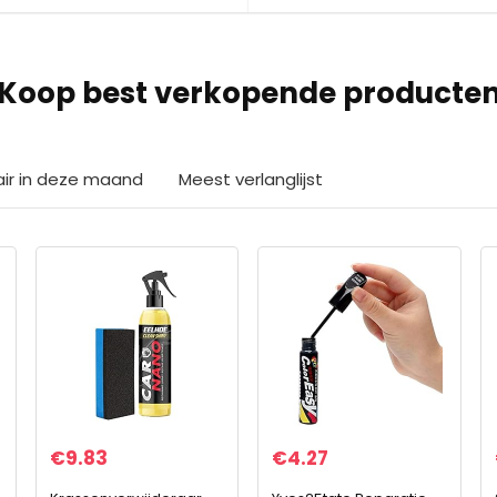
Koop best verkopende producte
air in deze maand
Meest verlanglijst
€
9.83
€
4.27