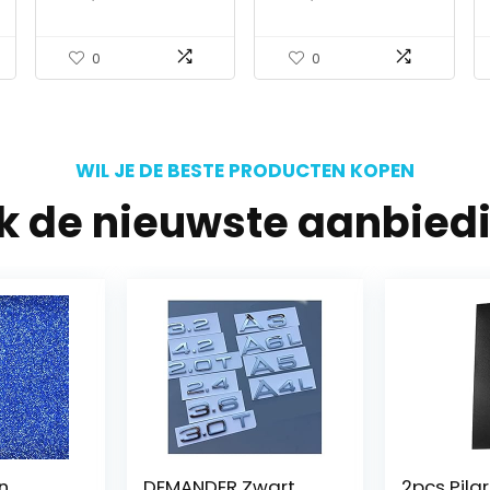
dekkend –
A8L Q3 Q5 Q7 Four
bescherming tegen…
Wheel Drive Car…
0
0
WIL JE DE BESTE PRODUCTEN KOPEN
jk de nieuwste aanbied
wart
2pcs Pilar B
Rocks Zw