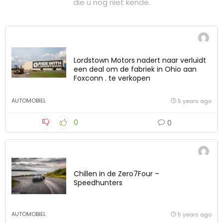
die u nog niet kende.
Lordstown Motors nadert naar verluidt
een deal om de fabriek in Ohio aan
Foxconn . te verkopen
AUTOMOBIEL
5 years ago
0
0
Chillen in de Zero7Four –
Speedhunters
AUTOMOBIEL
5 years ago