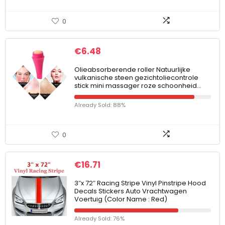
0
€
6.48
Olieabsorberende roller Natuurlijke
vulkanische steen gezichtoliecontrole
stick mini massager roze schoonheid…
Already Sold: 88%
0
€
16.71
3″x 72″ Racing Stripe Vinyl Pinstripe Hood
Decals Stickers Auto Vrachtwagen
Voertuig (Color Name : Red)
Already Sold: 76%