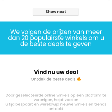
Show next
We volgen de prijzen van meer
dan 20 populairste winkels om u
de beste deals te geven
Vind nu uw deal
Ontdek de beste deals
Door geselecteerde online winkels op één platform te
verenigen, helpt zoeken
u tijd bespaart en wereldwijd nieuwe winkels en trends
ontdekt