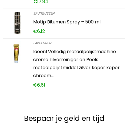
€
17.84
SPUITBUSSEN
Motip Bitumen Spray – 500 ml
€
6.12
LAKPENNEN
laoonl Volledig metaalpolijstmachine
crème zilverreiniger en Pools
metaalpolijstmiddel zilver koper koper
chroom…
€
6.61
Bespaar je geld en tijd