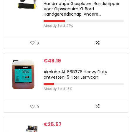
Handmatige Gipsplaten Randstripper
Voor Gipsschuim Kt Bord
Handgereedschap, Andere…
Already Sold: 27%
0
€
49.19
Airolube AL 668376 Heavy Duty
ontvetten-5-liter Jerrycan
Already Sold: 13%
0
€
25.57