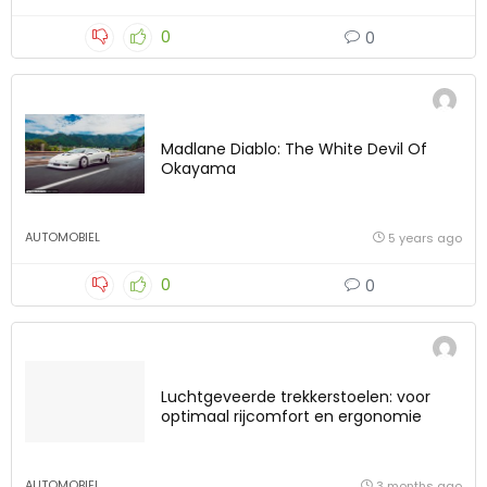
0
0
Madlane Diablo: The White Devil Of
Okayama
AUTOMOBIEL
5 years ago
0
0
Luchtgeveerde trekkerstoelen: voor
optimaal rijcomfort en ergonomie
AUTOMOBIEL
3 months ago