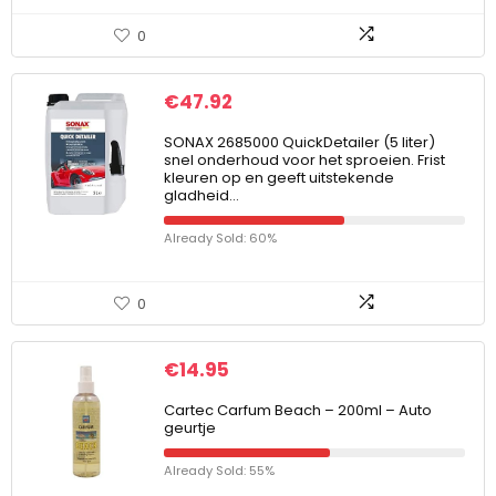
0
€
47.92
SONAX 2685000 QuickDetailer (5 liter)
snel onderhoud voor het sproeien. Frist
kleuren op en geeft uitstekende
gladheid…
Already Sold: 60%
0
€
14.95
Cartec Carfum Beach – 200ml – Auto
geurtje
Already Sold: 55%