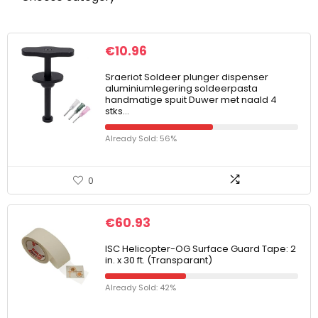
€
10.96
Sraeriot Soldeer plunger dispenser
aluminiumlegering soldeerpasta
handmatige spuit Duwer met naald 4
stks…
Already Sold: 56%
0
€
60.93
ISC Helicopter-OG Surface Guard Tape: 2
in. x 30 ft. (Transparant)
Already Sold: 42%