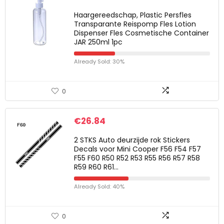
Haargereedschap, Plastic Persfles
Transparante Reispomp Fles Lotion
Dispenser Fles Cosmetische Container
JAR 250ml 1pc
Already Sold: 30%
0
€
26.84
2 STKS Auto deurzijde rok Stickers
Decals voor Mini Cooper F56 F54 F57
F55 F60 R50 R52 R53 R55 R56 R57 R58
R59 R60 R61…
Already Sold: 40%
0