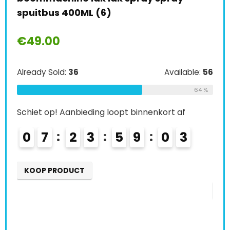
spuitbus 400ML (6)
end
pre
€
49.00
00
€
1
Already Sold:
36
Available:
56
64 %
Alre
Schiet op! Aanbieding loopt binnenkort af
le:
51
Schi
0
7
2
3
5
9
0
1
65 %
2
0
KOOP PRODUCT
K