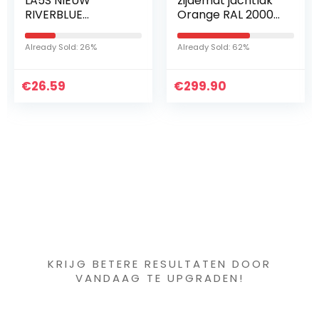
LA5S NIEUW
zijdemat jachtlak
T
RIVERBLUE
Orange RAL 2000-
M
METALLIC
2012 bootlak voor
LX
LACKSPRAY SPRAY
GFK / polyester /
Already Sold: 26%
Already Sold: 62%
Al
SPRAYDOSE (3)
kunststof 2-
componenten lak
€
26.59
€
incl…
299.90
€
Iets interessants
gevonden ?
KRIJG BETERE RESULTATEN DOOR
VANDAAG TE UPGRADEN!