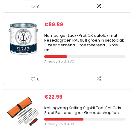
0
€
89.89
Hamburger Lack-Profi 2K autolak mat
Resedagroen RAL 6011 groen in set toplak
– zeer dekkend – roestwerend – kras-
en…
Already Sold: 28%
0
€
22.96
Kettingzaag Ketting Slijpkit Tool Set Gids
Staaf Bestandslijper Gereedschap 1pc
Already Sold: 48%