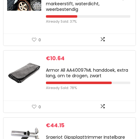
markeerstift, waterdicht,
weerbestendig
Already Sold: 37%
0
€
10.64
Armor All AA40097ML handdoek, extra
lang, om te drogen, zwart
Already Sold: 78%
0
€
44.15
Sraeriot Gipsplaattrimmer Instelbare