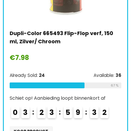
y
Dupli-Color 665493 Flip-Flop verf, 150
Col
ml, Zilver/ Chroom
laa
zij
€
7.98
€
2
Already Sold:
24
Available:
36
Alre
67 %
le:
31
Schiet op! Aanbieding loopt binnenkort af
68 %
Schi
0
3
2
3
5
9
3
1
0