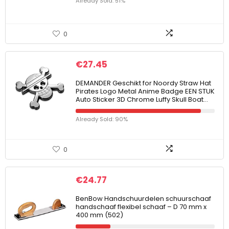
Already Sold: 51%
0
€
27.45
DEMANDER Geschikt for Noordy Straw Hat
Pirates Logo Metal Anime Badge EEN STUK
Auto Sticker 3D Chrome Luffy Skull Boat…
Already Sold: 90%
0
€
24.77
BenBow Handschuurdelen schuurschaaf
handschaaf flexibel schaaf – D 70 mm x
400 mm (502)