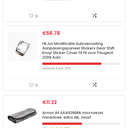
0
€
56.78
HEJun Modificatie Autoverrusting
Aanpassingspaneel Stickers Gear Shift
Knop Sticker Cover Fit Fit voor Peugeot
2008 Auto…
Already Sold: 76%
0
€
11.22
Armor All AA40096ML microvezel
handdoek, extra dik, zwart