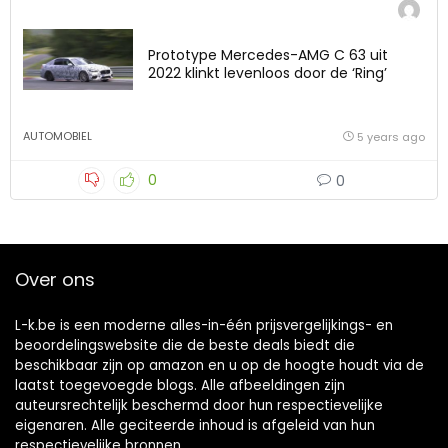
Prototype Mercedes-AMG C 63 uit
2022 klinkt levenloos door de ‘Ring’
AUTOMOBIEL
5 years ago
0
0
Over ons
L-k.be is een moderne alles-in-één prijsvergelijkings- en
beoordelingswebsite die de beste deals biedt die
beschikbaar zijn op amazon en u op de hoogte houdt via de
laatst toegevoegde blogs. Alle afbeeldingen zijn
auteursrechtelijk beschermd door hun respectievelijke
eigenaren. Alle geciteerde inhoud is afgeleid van hun
respectievelijke bronnen.