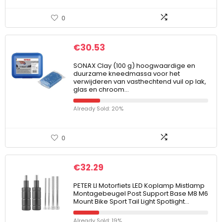
0
€
30.53
SONAX Clay (100 g) hoogwaardige en
duurzame kneedmassa voor het
verwijderen van vasthechtend vuil op lak,
glas en chroom…
Already Sold: 20%
0
€
32.29
PETER LI Motorfiets LED Koplamp Mistlamp
Montagebeugel Post Support Base M8 M6
Mount Bike Sport Tail Light Spotlight…
Already Sold: 19%