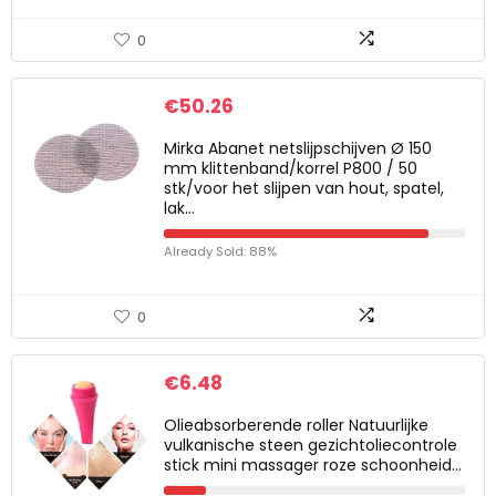
0
€
50.26
Mirka Abanet netslijpschijven Ø 150
mm klittenband/korrel P800 / 50
stk/voor het slijpen van hout, spatel,
lak…
Already Sold: 88%
0
€
6.48
Olieabsorberende roller Natuurlijke
vulkanische steen gezichtoliecontrole
stick mini massager roze schoonheid…