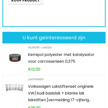
KOOP PRODUCT
K
U kunt geïnteresseerd zijn
BIJWERK-LAKKEN
Kemipol polyester met katalysator
voor carrosserieën 0,375
€
12.00
LAKPENNEN
Volkswagen Lakstiftenset originele
VW/Audi basislak + blanke lak
lakstiften [vermelding 17-cijferig…
€
18.00