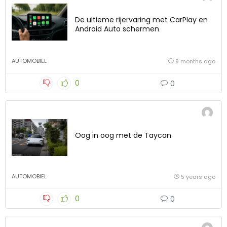
De ultieme rijervaring met CarPlay en
Android Auto schermen
AUTOMOBIEL
9 months ago
0
0
Oog in oog met de Taycan
AUTOMOBIEL
5 years ago
0
0