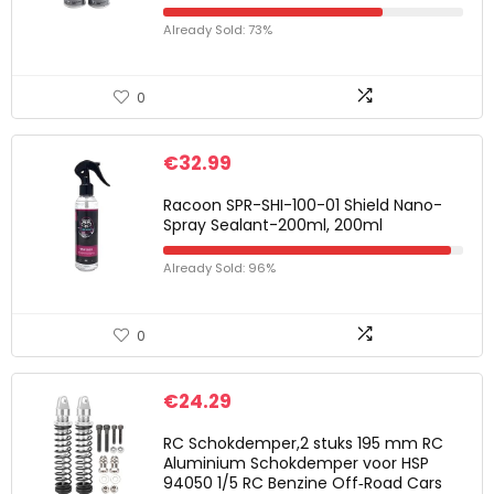
Already Sold: 73%
0
€
32.99
Racoon SPR-SHI-100-01 Shield Nano-
Spray Sealant-200ml, 200ml
Already Sold: 96%
0
€
24.29
RC Schokdemper,2 stuks 195 mm RC
Aluminium Schokdemper voor HSP
94050 1/5 RC Benzine Off‑Road Cars