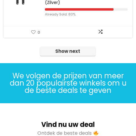
(Zilver)
Already Sold: 83%
0
Show next
We volgen de prijzen van meer
dan 20 populairste winkels om u
de beste deals te geven
Vind nu uw deal
Ontdek de beste deals