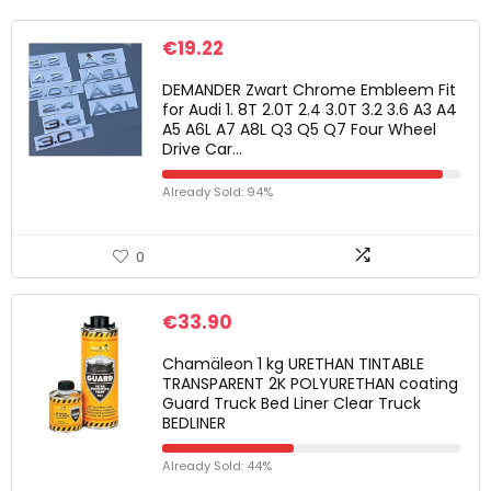
€
19.22
DEMANDER Zwart Chrome Embleem Fit
for Audi 1. 8T 2.0T 2.4 3.0T 3.2 3.6 A3 A4
A5 A6L A7 A8L Q3 Q5 Q7 Four Wheel
Drive Car…
Already Sold: 94%
0
€
33.90
Chamäleon 1 kg URETHAN TINTABLE
TRANSPARENT 2K POLYURETHAN coating
Guard Truck Bed Liner Clear Truck
BEDLINER
Already Sold: 44%