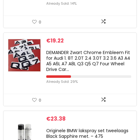
Already Sold: 14%
0
€
19.22
DEMANDER Zwart Chrome Embleem Fit
for Audi 1. 8T 2.0T 2.4 3.0T 3.2 3.6 A3 A4
A5 A6L A7 A8L Q3 Q5 Q7 Four Wheel
Drive Car…
Already Sold: 29%
0
€
23.38
Originele BMW lakspray set tweelaags
Black Sapphire met. – 475