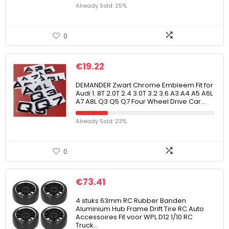
Already Sold: 25%
0
€
19.22
DEMANDER Zwart Chrome Embleem Fit for
Audi 1. 8T 2.0T 2.4 3.0T 3.2 3.6 A3 A4 A5 A6L
A7 A8L Q3 Q5 Q7 Four Wheel Drive Car…
Already Sold: 23%
0
€
73.41
4 stuks 63mm RC Rubber Banden
Aluminium Hub Frame Drift Tire RC Auto
Accessoires Fit voor WPL D12 1/10 RC
Truck…