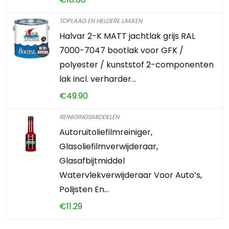
TOPLAAG EN HELDERE LAKKEN
Halvar 2-K MATT jachtlak grijs RAL
7000-7047 bootlak voor GFK /
polyester / kunststof 2-componenten
lak incl. verharder…
€
49.90
REINIGINGSMIDDELEN
Autoruitoliefilmreiniger,
Glasoliefilmverwijderaar,
Glasafbijtmiddel
Watervlekverwijderaar Voor Auto’s,
Polijsten En…
€
11.29