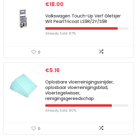
€
18.00
Volkswagen Touch-Up Verf Gletsjer
Wit PearlTricoat LS9R/2Y/S9R
Already Sold: 87%
0
€
5.16
Oplosbare vloerreinigingssnijder,
oplosbaar vloerreinigingsblad,
vloertegelwisser,
reinigingsgereedschap
Already Sold: 80%
0