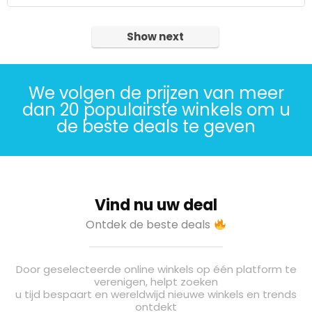
Show next
We volgen de prijzen van meer
dan 20 populairste winkels om u
de beste deals te geven
Vind nu uw deal
Ontdek de beste deals
Door geselecteerde online winkels op één platform te
verenigen, helpt zoeken
u tijd bespaart en wereldwijd nieuwe winkels en trends
ontdekt