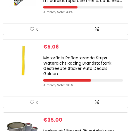
ml autolak reparatie met 4 optionele…
Already Sold: 43%
0
€
5.06
Motorfiets Reflecterende Strips
Waterdicht Racing Brandstoftank
Gestreepte Sticker Auto Decals
Golden
Already Sold: 60%
0
€
35.00