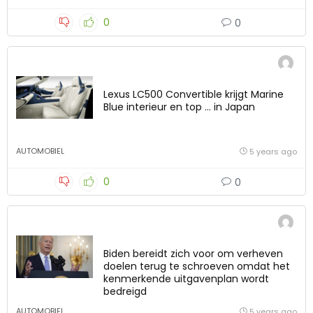
0
0
Lexus LC500 Convertible krijgt Marine
Blue interieur en top … in Japan
AUTOMOBIEL
5 years ago
0
0
Biden bereidt zich voor om verheven
doelen terug te schroeven omdat het
kenmerkende uitgavenplan wordt
bedreigd
AUTOMOBIEL
5 years ago