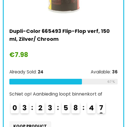
p-Flop verf, 150
Colormatic 231650 CM 2K tr
laag met hardenmiddel, 200
zijdeglans
€
28.18
Available:
36
Already Sold:
27
67 %
t binnenkort af
Schiet op! Aanbieding loopt binnen
8
4
6
0
4
2
3
5
8