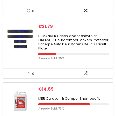
0
€
21.79
DEMANDER Geschikt voor chevrolet
ORLANDO Deurdrempel Stickers Protector
Scherpe Auto Deur Dorens Deur Sill Scuff
Plate…
Already Sold: 25%
0
€
14.69
MER Caravan & Camper Shampoo 1L
Already Sold: 73%