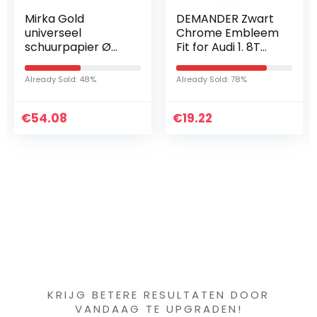
DEMANDER Zwart
Debeer Berobase
Chrome Embleem
500 MM540
Fit for Audi 1. 8T
Gelborange
2.0T 2.4 3.0T 3.2 3.6
loodvrije 1 liter
A3 A4 A5 A6L A7
basislak pigment
Already Sold: 78%
Already Sold: 45%
A8L Q3 Q5 Q7 Four
autolak
,
Wheel Drive Car…
t
€
19.22
€
75.60
Iets interessants
gevonden ?
KRIJG BETERE RESULTATEN DOOR
VANDAAG TE UPGRADEN!