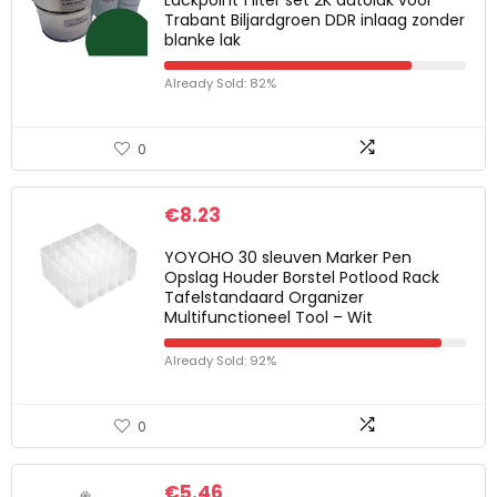
Lackpoint 1 liter set 2K autolak voor
Trabant Biljardgroen DDR inlaag zonder
blanke lak
Already Sold: 82%
0
€
8.23
YOYOHO 30 sleuven Marker Pen
Opslag Houder Borstel Potlood Rack
Tafelstandaard Organizer
Multifunctioneel Tool – Wit
Already Sold: 92%
0
€
5.46