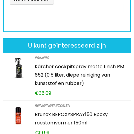
KOOP PRODUCT
U kunt geïnteresseerd zijn
PRIMERS
Kärcher cockpitspray matte finish RM
652 (0,5 liter, diepe reiniging van
kunststof en rubber)
€
36.09
REINIGINGSMIDDELEN
Brunox BEPOXYSPRAY150 Epoxy
roestomvormer 150ml
€
19.99