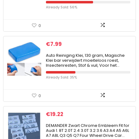
Already Sold: 56%
0
€
7.99
Auto Reiniging Klei, 130 gram, Magische
Klei bar verwijdert moeiteloos roest,
Insectenresten, Stof & vuil, Voor het…
Already Sold: 35%
0
€
19.22
DEMANDER Zwart Chrome Embleem Fit for
Audi 1. 8T 2.0T 2.4 3.0T 3.2 3.6 A3 A4 A5 A6L
A7 A8L Q3 Q5 Q7 Four Wheel Drive Car…