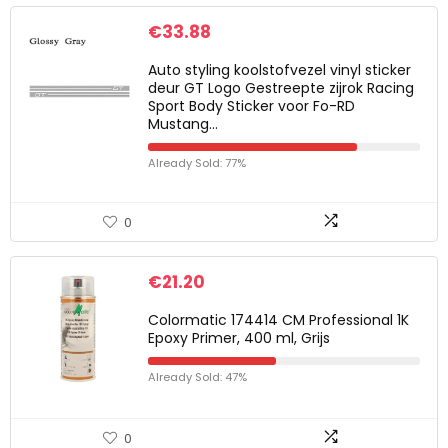
€
33.88
Auto styling koolstofvezel vinyl sticker
deur GT Logo Gestreepte zijrok Racing
Sport Body Sticker voor Fo-RD
Mustang…
Already Sold: 77%
0
€
21.20
Colormatic 174414 CM Professional 1K
Epoxy Primer, 400 ml, Grijs
Already Sold: 47%
0