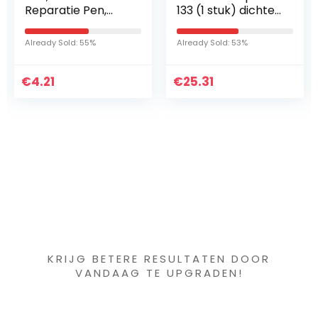
133 (1 stuk) dichte,
Zelfklevende
hoogwaardige
Lederen Patches,
vacht voor de
lederen
Already Sold: 53%
Already Sold: 68%
verwerking van
reparatieset
schuurpolijstmidde
stickers vinyl &
€
len en…
25.31
€
kunstleer,
16.92
reparatieset voor…
Iets interessants
gevonden ?
KRIJG BETERE RESULTATEN DOOR
VANDAAG TE UPGRADEN!