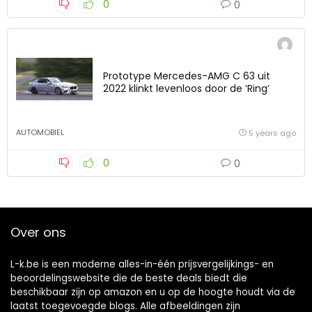
0
0
Prototype Mercedes-AMG C 63 uit
2022 klinkt levenloos door de ‘Ring’
AUTOMOBIEL
5 years ago
0
0
Over ons
L-k.be is een moderne alles-in-één prijsvergelijkings- en
beoordelingswebsite die de beste deals biedt die
beschikbaar zijn op amazon en u op de hoogte houdt via de
laatst toegevoegde blogs. Alle afbeeldingen zijn