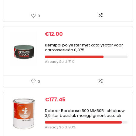
0
€
12.00
Kemipol polyester met katalysator voor
carrosserieën 0,375
Already Sold: 71%
0
€
177.45
Debeer Berobase 500 MM505 lichtblauw
3,5 liter basislak mengpigment autolak
Already Sold: 93%