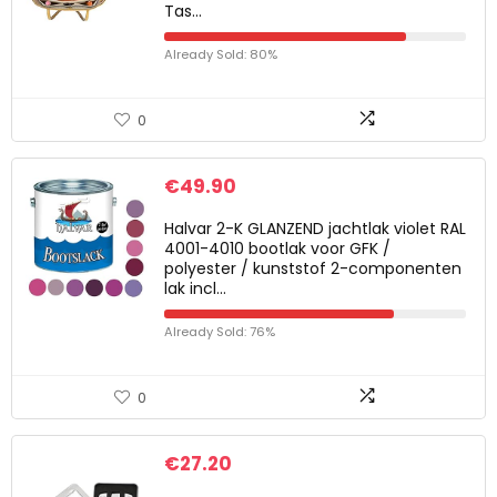
Tas…
Already Sold: 80%
0
€
49.90
Halvar 2-K GLANZEND jachtlak violet RAL
4001-4010 bootlak voor GFK /
polyester / kunststof 2-componenten
lak incl…
Already Sold: 76%
0
€
27.20