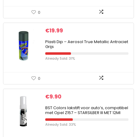
0
€
19.99
Plasti Dip – Aerosol True Metallic Antraciet
Grijs
Already Sold: 31%
0
€
9.90
BST Colors lakstift voor auto’s, compatibel
met Opel Z157 – STARSILBER III MET 12Ml
Already Sold: 33%