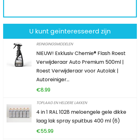
U kunt geïnteresseerd zijn
REINIGINGSMIDDELEN
NIEUW! Exklusiv Chemie® Flash Roest
Verwijderaar Auto Premium 500ml |
Roest Verwijderaar voor Autolak |
Autoreiniger…
€
8.99
TOPLAAG EN HELDERE LAKKEN
4 in 1 RAL 1028 meloengele gele dikke
laag lak spray spuitbus 400 ml (6)
€
55.99