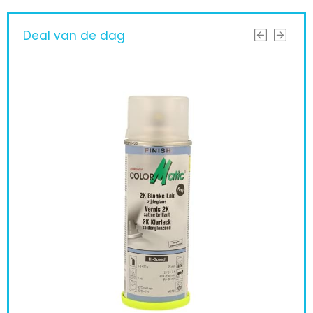
Deal van de dag
AU
spu
ml 