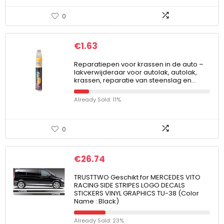
0
€
1.63
Reparatiepen voor krassen in de auto –
lakverwijderaar voor autolak, autolak,
krassen, reparatie van steenslag en…
Already Sold: 11%
0
€
26.74
TRUSTTWO Geschikt for MERCEDES VITO
RACING SIDE STRIPES LOGO DECALS
STICKERS VINYL GRAPHICS TU-38 (Color
Name : Black)
Already Sold: 23%