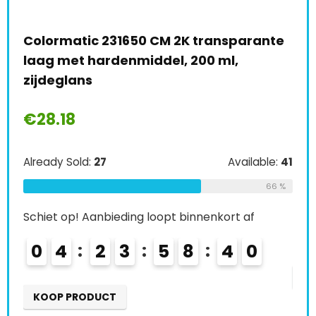
€
1
nte
Troton Structuurlak zwart 3 x 500 ml 1K
spray plastic lak structuur plastic verf
Alre
€
29.50
Schi
Already Sold:
30
Available:
46
0
le:
41
65 %
66 %
Schiet op! Aanbieding loopt binnenkort af
K
0
5
2
3
5
8
3
8
9
KOOP PRODUCT