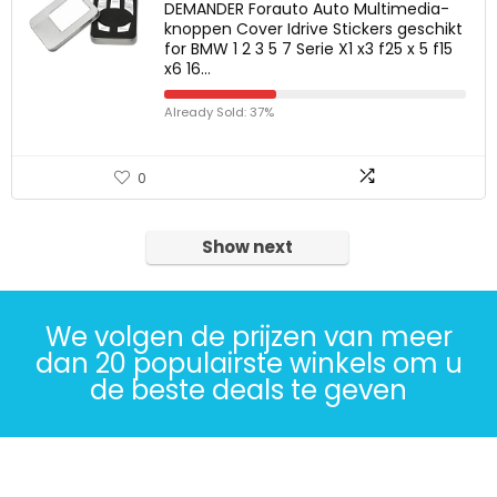
DEMANDER Forauto Auto Multimedia-
knoppen Cover Idrive Stickers geschikt
for BMW 1 2 3 5 7 Serie X1 x3 f25 x 5 f15
x6 16…
Already Sold: 37%
0
Show next
We volgen de prijzen van meer
dan 20 populairste winkels om u
de beste deals te geven