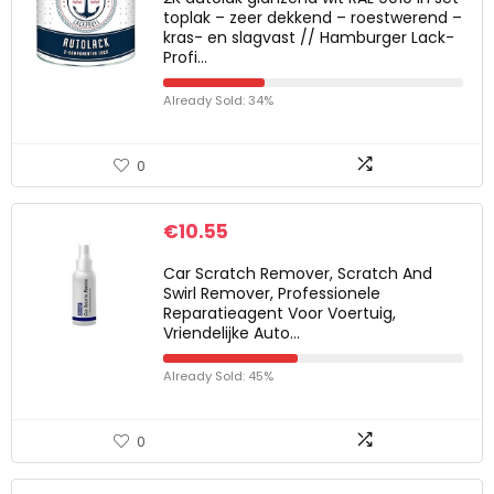
toplak – zeer dekkend – roestwerend –
kras- en slagvast // Hamburger Lack-
Profi…
Already Sold: 34%
0
€
10.55
Car Scratch Remover, Scratch And
Swirl Remover, Professionele
Reparatieagent Voor Voertuig,
Vriendelijke Auto…
Already Sold: 45%
0