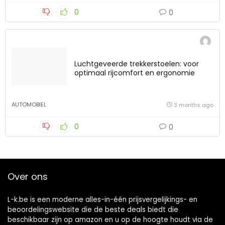
0
0
Luchtgeveerde trekkerstoelen: voor
optimaal rijcomfort en ergonomie
AUTOMOBIEL
3 months ago
0
0
Over ons
L-k.be is een moderne alles-in-één prijsvergelijkings- en
beoordelingswebsite die de beste deals biedt die
beschikbaar zijn op amazon en u op de hoogte houdt via de