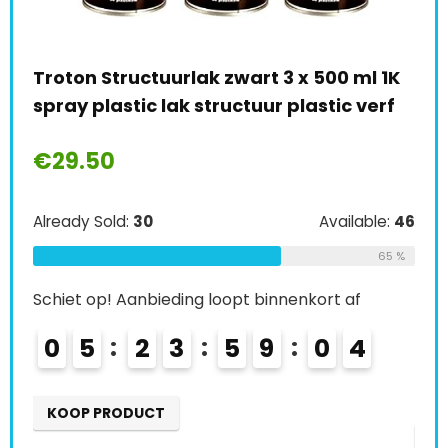
ak zwart 3 x 500 ml 1K
AUPROTEC Lakspray RAL
structuur plastic verf
spuitlak glanslak autol
ml + 1x originele pistoo
€
16.90
Available:
46
Already Sold:
33
65 %
g loopt binnenkort af
Schiet op! Aanbieding loopt 
5
9
0
3
0
6
2
3
5
KOOP PRODUCT