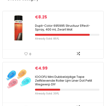
€
8.25
Dupli-Color 695995 Structuur Effect-
Spray, 400 ml, Zwart Mat
Already Sold: 85%
0
€
4.99
IOOOFU Mini Dubbelzijdige Tape
Zelfklevende Roller Lijm Liner Dot Petit
Wegwerp DIY
Already Sold: 39%