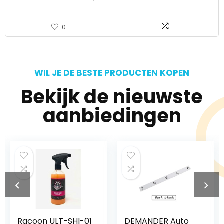
0
WIL JE DE BESTE PRODUCTEN KOPEN
Bekijk de nieuwste
aanbiedingen
HI-01
DEMANDER Auto
Sraeriot Wol