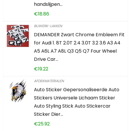
handslijpen…
€
18.86
BIJWERK-LAKKEN
DEMANDER Zwart Chrome Embleem Fit
for Audi 1. 8T 2.0T 2.4 3.0T 3.2 3.6 A3 A4
A5 A6L A7 A8L Q3 Q5 Q7 Four Wheel
Drive Car…
€
19.22
AFDEKMATERIALEN
Auto Sticker Gepersonaliseerde Auto
Stickers Universele Lichaam Sticker
Auto Styling Stick Auto Stickercar
Sticker Dier…
€
25.92