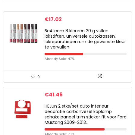
€
17.02
BeAteam 8 kleuren 20 g vullen
lakstiften, universele autokrassen,
lakreparatiepen om de gewenste kleur
te vervullen
Already Sold: 47%
0
€
41.46
HEJun 2 stks/set auto interieur
decoratie carbonvezel koplamp
schakelpaneel trim sticker fit voor Ford
Mustang 2009-2013…
Already Sold: 73%