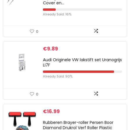
Cover en…
Already Sold: 16%
0
€
9.89
Audi Originele VW lakstift set Uranogrijs
LI7F
Already Sold: 90%
0
€
16.99
Rubberen Brayer-roller Persen Boor
Diamond Drukrol Verf Roller Plastic