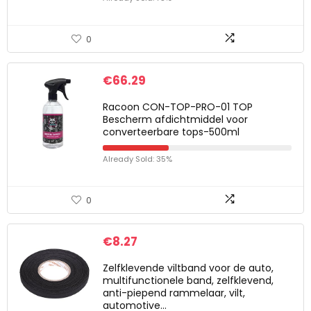
0
€
66.29
Racoon CON-TOP-PRO-01 TOP
Bescherm afdichtmiddel voor
converteerbare tops-500ml
Already Sold: 35%
0
€
8.27
Zelfklevende viltband voor de auto,
multifunctionele band, zelfklevend,
anti-piepend rammelaar, vilt,
automotive…