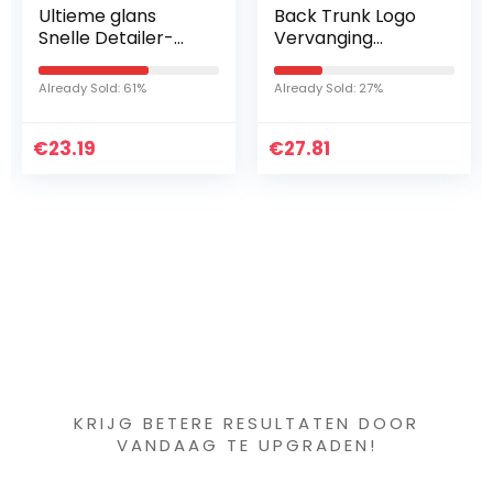
Back Trunk Logo
Polijsten Pad
r-
Vervanging
Sterke
Letters Sticker Fit
Reinigingskracht
voor Tesla Model 3
Buffing Pad 6 In
Already Sold: 27%
Already Sold: 35%
Model X Model S Y
Voor Auto-
Vervang Engelse…
motorfiets
€
27.81
€
Polijsten 3 Stks
19.75
Tool…
Iets interessants
gevonden ?
KRIJG BETERE RESULTATEN DOOR
VANDAAG TE UPGRADEN!