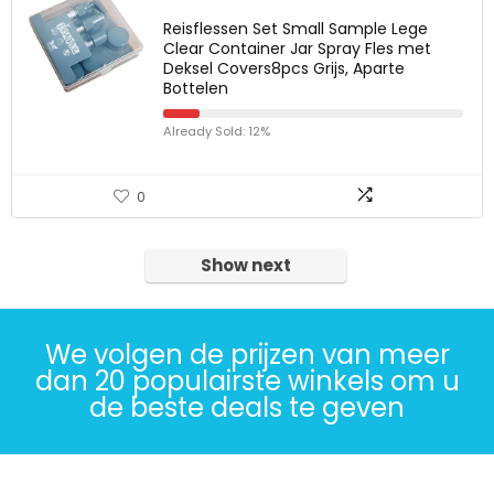
Reisflessen Set Small Sample Lege
Clear Container Jar Spray Fles met
Deksel Covers8pcs Grijs, Aparte
Bottelen
Already Sold: 12%
0
Show next
We volgen de prijzen van meer
dan 20 populairste winkels om u
de beste deals te geven