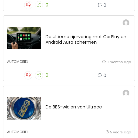
0
0
De ultieme rijervaring met CarPlay en
Android Auto schermen
AUTOMOBIEL
9 months ago
0
0
De BBS-wielen van Ultrace
AUTOMOBIEL
5 years ago