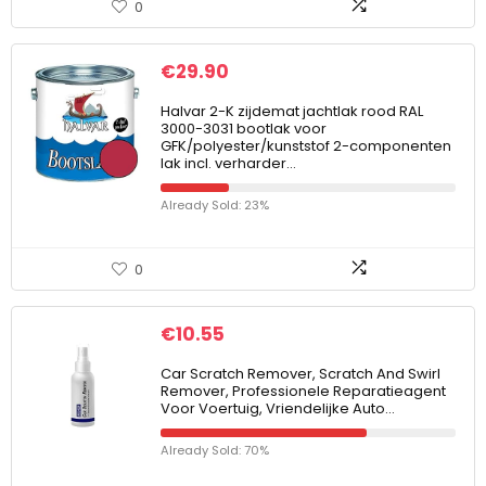
0
€
29.90
Halvar 2-K zijdemat jachtlak rood RAL
3000-3031 bootlak voor
GFK/polyester/kunststof 2-componenten
lak incl. verharder…
Already Sold: 23%
0
€
10.55
Car Scratch Remover, Scratch And Swirl
Remover, Professionele Reparatieagent
Voor Voertuig, Vriendelijke Auto…
Already Sold: 70%