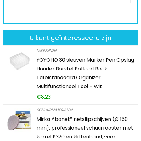
U kunt geïnteresseerd zijn
LAKPENNEN
YOYOHO 30 sleuven Marker Pen Opslag
Houder Borstel Potlood Rack
Tafelstandaard Organizer
Multifunctioneel Tool – Wit
€
8.23
SCHUURMATERIALEN
Mirka Abanet® netslijpschijven (Ø 150
mm), professioneel schuurrooster met
korrel P320 en klittenband, voor