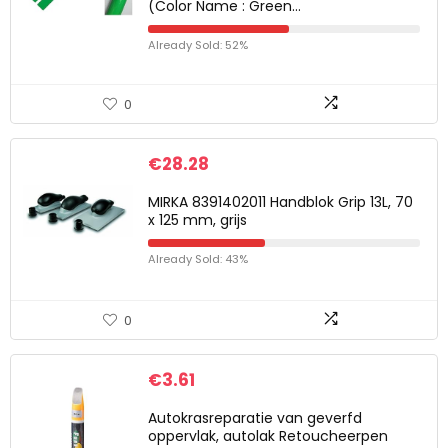
(Color Name : Green…
Already Sold: 52%
0
€
28.28
MIRKA 8391402011 Handblok Grip 13L, 70
x 125 mm, grijs
Already Sold: 43%
0
€
3.61
Autokrasreparatie van geverfd
oppervlak, autolak Retoucheerpen