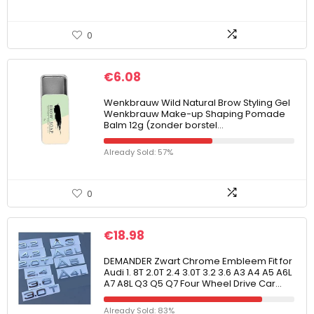
0
€
6.08
Wenkbrauw Wild Natural Brow Styling Gel
Wenkbrauw Make-up Shaping Pomade
Balm 12g (zonder borstel…
Already Sold: 57%
0
€
18.98
DEMANDER Zwart Chrome Embleem Fit for
Audi 1. 8T 2.0T 2.4 3.0T 3.2 3.6 A3 A4 A5 A6L
A7 A8L Q3 Q5 Q7 Four Wheel Drive Car…
Already Sold: 83%