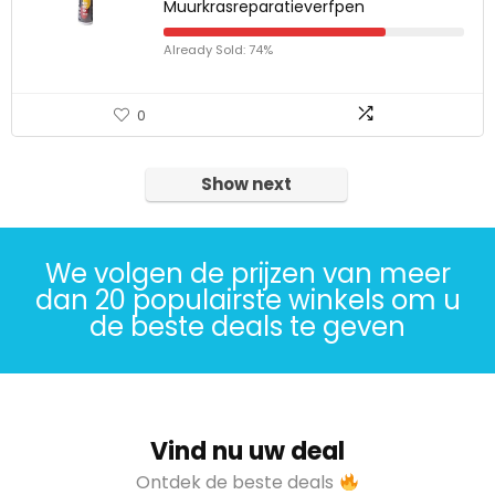
Muurkrasreparatieverfpen
Already Sold: 74%
0
Show next
We volgen de prijzen van meer
dan 20 populairste winkels om u
de beste deals te geven
Vind nu uw deal
Ontdek de beste deals