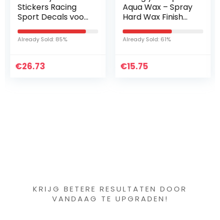
Stickers Racing
Aqua Wax – Spray
Sport Decals voor
Hard Wax Finish
HO-NDA MUGEN
voor Alle
CI-VIC Varadero
Buitenoppervlakke
Already Sold: 85%
Already Sold: 61%
ACC-ORD CRV
n – 500 ml
Legend-type R S
€
Fit Auto…
26.73
€
15.75
Iets interessants
gevonden ?
KRIJG BETERE RESULTATEN DOOR
VANDAAG TE UPGRADEN!