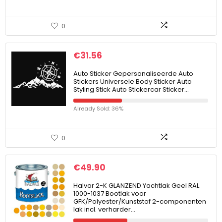
0
€
31.56
Auto Sticker Gepersonaliseerde Auto
Stickers Universele Body Sticker Auto
Styling Stick Auto Stickercar Sticker…
Already Sold: 36%
0
€
49.90
Halvar 2-K GLANZEND Yachtlak Geel RAL
1000-1037 Bootlak voor
GFK/Polyester/Kunststof 2-componenten
lak incl. verharder…