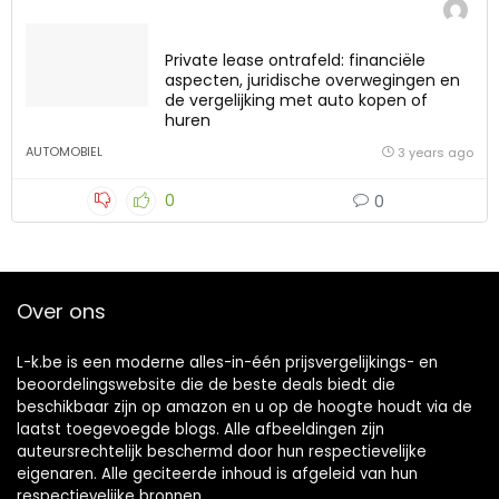
Private lease ontrafeld: financiële
aspecten, juridische overwegingen en
de vergelijking met auto kopen of
huren
AUTOMOBIEL
3 years ago
0
0
Over ons
L-k.be is een moderne alles-in-één prijsvergelijkings- en
beoordelingswebsite die de beste deals biedt die
beschikbaar zijn op amazon en u op de hoogte houdt via de
laatst toegevoegde blogs. Alle afbeeldingen zijn
auteursrechtelijk beschermd door hun respectievelijke
eigenaren. Alle geciteerde inhoud is afgeleid van hun
respectievelijke bronnen.