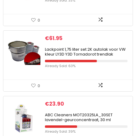
Already Sold: 33%
0
€
61.95
Lackpoint 1,75 liter set 2K autolak voor VW
kleur LY3D Y3D Tornadorot trendlak
Already Sold: 63%
0
€
23.90
ABC Cleaners MOT20325LA_30SET
lavendel-geurconcentraat, 30 ml
Already Sold: 39%