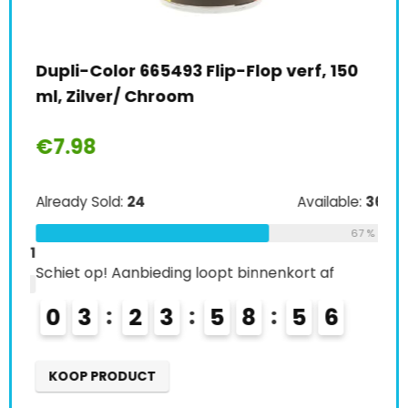
y
Dupli-Color 665493 Flip-Flop verf, 150
Col
ml, Zilver/ Chroom
laa
zij
€
7.98
€
2
Already Sold:
24
Available:
36
Alre
67 %
le:
31
Schiet op! Aanbieding loopt binnenkort af
68 %
Schi
0
3
2
3
5
8
5
4
5
0
KOOP PRODUCT
K