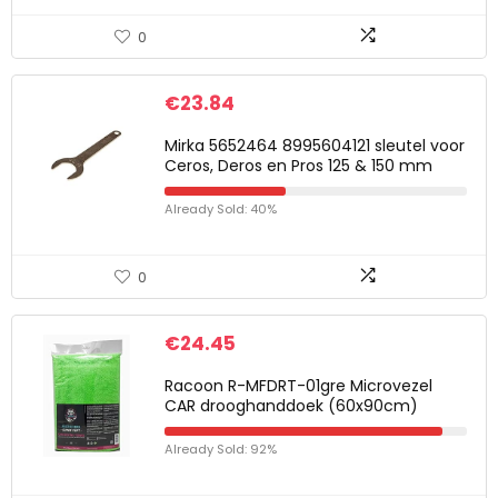
0
€
23.84
Mirka 5652464 8995604121 sleutel voor
Ceros, Deros en Pros 125 & 150 mm
Already Sold: 40%
0
€
24.45
Racoon R-MFDRT-01gre Microvezel
CAR drooghanddoek (60x90cm)
Already Sold: 92%