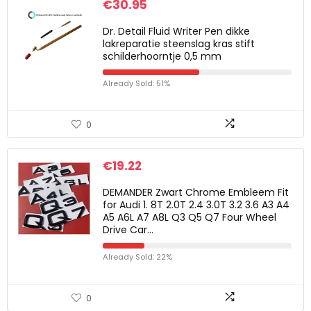
€
30.95
Dr. Detail Fluid Writer Pen dikke
lakreparatie steenslag kras stift
schilderhoorntje 0,5 mm
Already Sold: 51%
0
€
19.22
DEMANDER Zwart Chrome Embleem Fit
for Audi 1. 8T 2.0T 2.4 3.0T 3.2 3.6 A3 A4
A5 A6L A7 A8L Q3 Q5 Q7 Four Wheel
Drive Car…
Already Sold: 22%
0