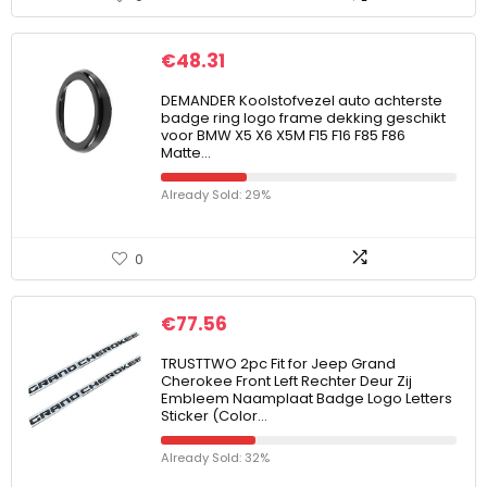
€
48.31
DEMANDER Koolstofvezel auto achterste
badge ring logo frame dekking geschikt
voor BMW X5 X6 X5M F15 F16 F85 F86
Matte…
Already Sold: 29%
0
€
77.56
TRUSTTWO 2pc Fit for Jeep Grand
Cherokee Front Left Rechter Deur Zij
Embleem Naamplaat Badge Logo Letters
Sticker (Color…
Already Sold: 32%