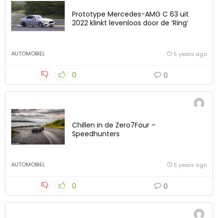
Prototype Mercedes-AMG C 63 uit
2022 klinkt levenloos door de ‘Ring’
AUTOMOBIEL
5 years ago
0
0
Chillen in de Zero7Four –
Speedhunters
AUTOMOBIEL
5 years ago
0
0