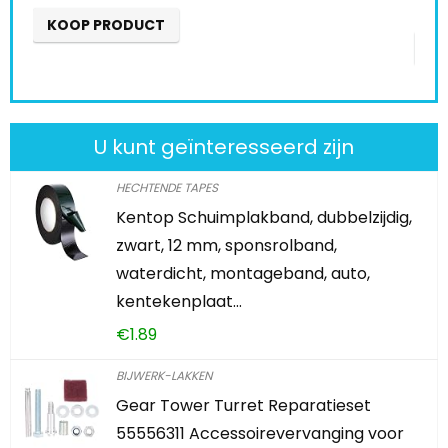
KOOP PRODUCT
K
U kunt geïnteresseerd zijn
HECHTENDE TAPES
Kentop Schuimplakband, dubbelzijdig,
zwart, 12 mm, sponsrolband,
waterdicht, montageband, auto,
kentekenplaat…
€
1.89
BIJWERK-LAKKEN
Gear Tower Turret Reparatieset
55556311 Accessoirevervanging voor