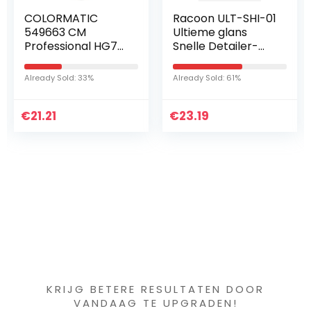
COLORMATIC
Racoon ULT-SHI-01
549663 CM
Ultieme glans
Professional HG7
Snelle Detailer-
Primer Filler, Zwart
500ml, 500ml
Already Sold: 33%
Already Sold: 61%
€
21.21
€
23.19
Iets interessants
gevonden ?
KRIJG BETERE RESULTATEN DOOR
VANDAAG TE UPGRADEN!