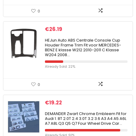
0
€
26.19
HEJun Auto ABS Centrale Console Cup
Houder Frame Trim Fit voor MERCEDES-
BENZ E klasse W212 2010-2011 C Klasse
W204 2008…
Already Sold: 22%
0
€
19.22
DEMANDER Zwart Chrome Embleem Fit for
Audi 1. 8T 2.0T 2.4 3.0T 3.2 3.6 A3 A4 A5 A6L
A7 A8L Q3 Q5 Q7 Four Wheel Drive Car…
Already Sold: 91%