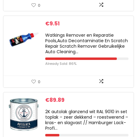
0
€
9.51
Watkings Remover en Reparatie
Pools,Auto Decontaminatie En Scratch
Repair Scratch Remover Gebruikelijke
Auto Cleaning…
Already Sold: 86%
0
€
89.89
2K autolak glanzend wit RAL 9010 in set
toplak – zeer dekkend – roestwerend –
kras- en slagvast // Hamburger Lack-
Profi…