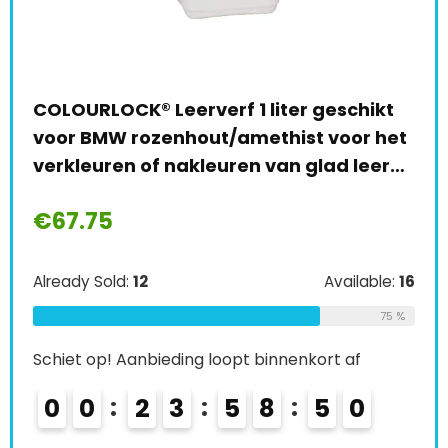
AUP
COLOURLOCK® Leerverf 1 liter geschikt
ben
voor BMW rozenhout/amethist voor het
ver
verkleuren of nakleuren van glad leer…
pis
€
67.75
le:
61
€
6
64 %
Already Sold:
12
Available:
16
Alre
75 %
Schiet op! Aanbieding loopt binnenkort af
Schi
0
0
2
3
5
8
4
8
9
0