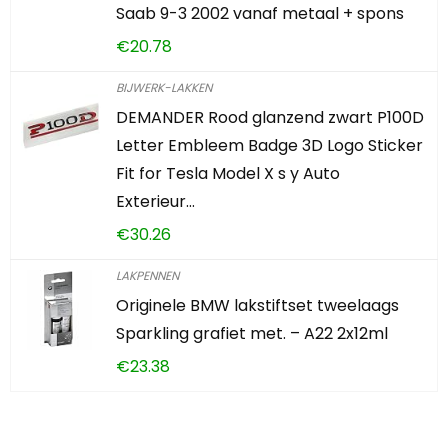
Saab 9-3 2002 vanaf metaal + spons
€
20.78
BIJWERK-LAKKEN
DEMANDER Rood glanzend zwart P100D
Letter Embleem Badge 3D Logo Sticker
Fit for Tesla Model X s y Auto
Exterieur…
€
30.26
LAKPENNEN
Originele BMW lakstiftset tweelaags
Sparkling grafiet met. – A22 2x12ml
€
23.38