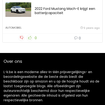
2022 Ford Mustang Mach-E krijgt een
batterijcapaciteit
AUTOMOBIEL
5 years ago
0
0
Over ons
L-k.be is een moderne alles-in-één prijsvergelijkings- en
beoordelingswebsite die de beste deals biedt die
beschikbaar zijn op amazon en u op de hoogte houdt via de
laatst toegevoegde blogs. Alle afbeeldingen zijn
auteursrechtelijk beschermd door hun respectievelijke
eigenaren. Alle geciteerde inhoud is afgeleid van hun
respectievelijke bronnen.