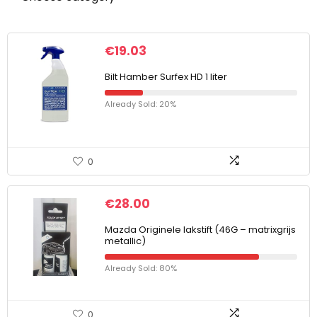
€
19.03
Bilt Hamber Surfex HD 1 liter
Already Sold: 20%
0
€
28.00
Mazda Originele lakstift (46G – matrixgrijs
metallic)
Already Sold: 80%
0