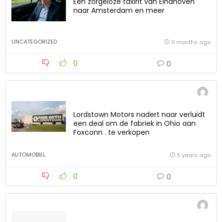
Een zorgeloze taxirit van Eindhoven
naar Amsterdam en meer
UNCATEGORIZED
11 months ago
0
0
Lordstown Motors nadert naar verluidt
een deal om de fabriek in Ohio aan
Foxconn . te verkopen
AUTOMOBIEL
5 years ago
0
0