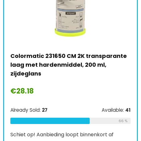
0
Colormatic 231650 CM 2K transparante
Tro
laag met hardenmiddel, 200 ml,
spr
zijdeglans
€
2
€
28.18
e:
36
Alre
Already Sold:
27
Available:
41
67 %
66 %
Schi
Schiet op! Aanbieding loopt binnenkort af