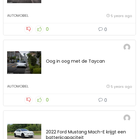
AUTOMOBIEL
5 years ago
0
0
Oog in oog met de Taycan
AUTOMOBIEL
5 years ago
0
0
2022 Ford Mustang Mach-E krijgt een
batterijcapaciteit