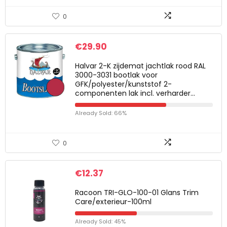
0
€
29.90
Halvar 2-K zijdemat jachtlak rood RAL
3000-3031 bootlak voor
GFK/polyester/kunststof 2-
componenten lak incl. verharder…
Already Sold: 66%
0
€
12.37
Racoon TRI-GLO-100-01 Glans Trim
Care/exterieur-100ml
Already Sold: 45%