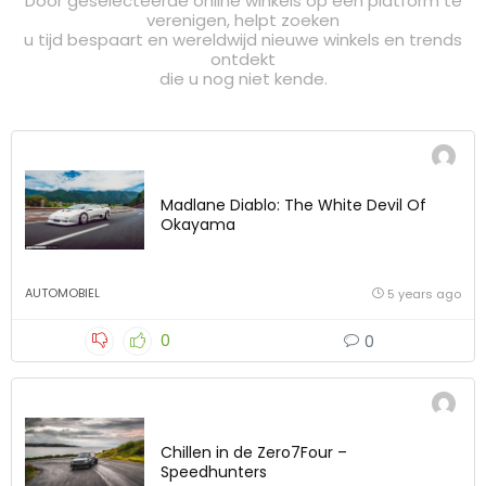
Door geselecteerde online winkels op één platform te
verenigen, helpt zoeken
u tijd bespaart en wereldwijd nieuwe winkels en trends
ontdekt
die u nog niet kende.
Madlane Diablo: The White Devil Of
Okayama
AUTOMOBIEL
5 years ago
0
0
Chillen in de Zero7Four –
Speedhunters