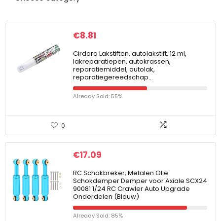
€
8.81
Cirdora Lakstiften, autolakstift, 12 ml,
lakreparatiepen, autokrassen,
reparatiemiddel, autolak,
reparatiegereedschap…
Already Sold: 55%
0
€
17.09
RC Schokbreker, Metalen Olie
Schokdemper Demper voor Axiale SCX24
90081 1/24 RC Crawler Auto Upgrade
Onderdelen (Blauw)
Already Sold: 85%