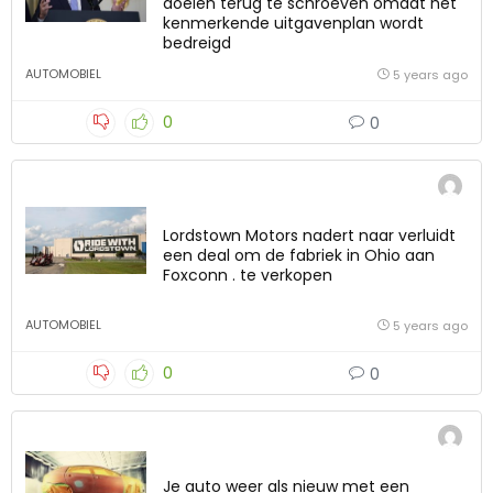
doelen terug te schroeven omdat het
kenmerkende uitgavenplan wordt
bedreigd
AUTOMOBIEL
5 years ago
0
0
Lordstown Motors nadert naar verluidt
een deal om de fabriek in Ohio aan
Foxconn . te verkopen
AUTOMOBIEL
5 years ago
0
0
Je auto weer als nieuw met een