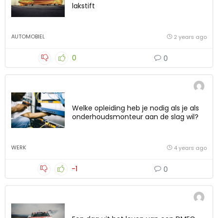
lakstift
AUTOMOBIEL
2 years ago
0
0
Welke opleiding heb je nodig als je als
onderhoudsmonteur aan de slag wil?
WERK
4 years ago
-1
0