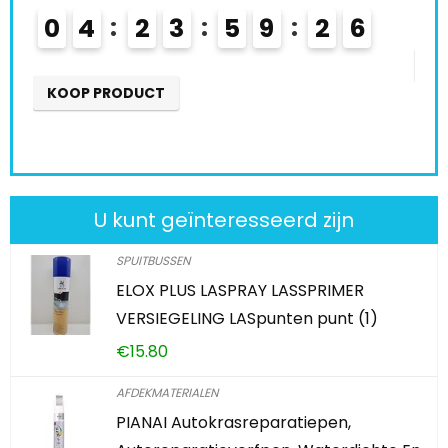
0
0
4
2
3
5
9
2
5
K
KOOP PRODUCT
U kunt geïnteresseerd zijn
SPUITBUSSEN
ELOX PLUS LASPRAY LASSPRIMER
VERSIEGELING LASpunten punt (1)
€
15.80
AFDEKMATERIALEN
PIANAI Autokrasreparatiepen,