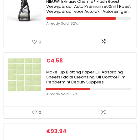
NIEUW! Exklusiv Chemie® Flash Roest
Verwijderaar Auto Premium 500ml | Roest
Verwijderaar voor Autolak | Autoreiniger…
Already Sold: 82%
0
€
4.58
Make-up Blotting Paper Oil Absorbing
Sheets Facial Cleansing Oil Control Film
Peppermint Beauty Supplies
Already Sold: 52%
0
€
93.94