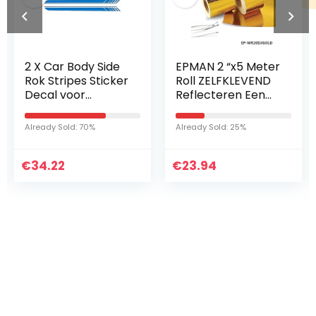
2 X Car Body Side
EPMAN 2 “x5 Meter
Rok Stripes Sticker
Roll ZELFKLEVEND
Decal voor
Reflecteren Een
Mercedes Be-NZ A
GOUD WARMTE
C E CLA CLS GLA
WRAP BARRIER Hot
Already Sold: 70%
Already Sold: 25%
GLC GLE Klas AMG
Selling Nieuwe EP-
GT W204 W205
WR20DJGOLD
€
Auto…
34.22
€
23.94
Iets interessants
gevonden ?