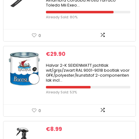
Alhambra Cordoba Arosa Tarraco
Toledo Mii Exeo…
Already Sold: 80%
0
€
29.90
Halvar 2-K SEIDENMATT jachtlak
wit/grijs/zwart RAL 9001-9018 bootlak voor
GFK/polyester/kunststof 2-componenten
lak incl…
Already Sold: 53%
0
€
8.99