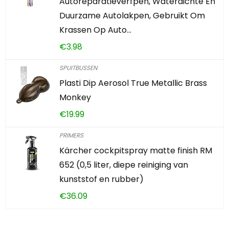
Autoreparatieverfpen, Waterdichte En
Duurzame Autolakpen, Gebruikt Om
Krassen Op Auto…
€
3.98
SPUITBUSSEN
Plasti Dip Aerosol True Metallic Brass
Monkey
€
19.99
PRIMERS
Kärcher cockpitspray matte finish RM
652 (0,5 liter, diepe reiniging van
kunststof en rubber)
€
36.09