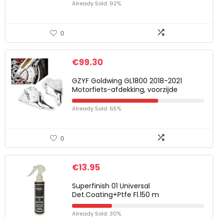
Already Sold: 92%
0
€
99.30
GZYF Goldwing GL1800 2018-2021
Motorfiets-afdekking, voorzijde
Already Sold: 65%
0
€
13.95
Superfinish 01 Universal
Det.Coating+Ptfe Fl.150 m
Already Sold: 30%