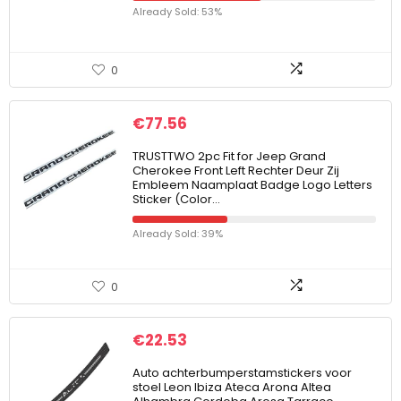
Already Sold: 53%
0
€
77.56
TRUSTTWO 2pc Fit for Jeep Grand
Cherokee Front Left Rechter Deur Zij
Embleem Naamplaat Badge Logo Letters
Sticker (Color…
Already Sold: 39%
0
€
22.53
Auto achterbumperstamstickers voor
stoel Leon Ibiza Ateca Arona Altea