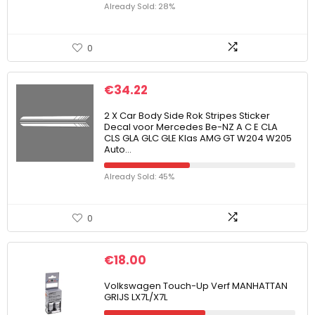
Already Sold: 28%
0
€
34.22
2 X Car Body Side Rok Stripes Sticker
Decal voor Mercedes Be-NZ A C E CLA
CLS GLA GLC GLE Klas AMG GT W204 W205
Auto…
Already Sold: 45%
0
€
18.00
Volkswagen Touch-Up Verf MANHATTAN
GRIJS LX7L/X7L