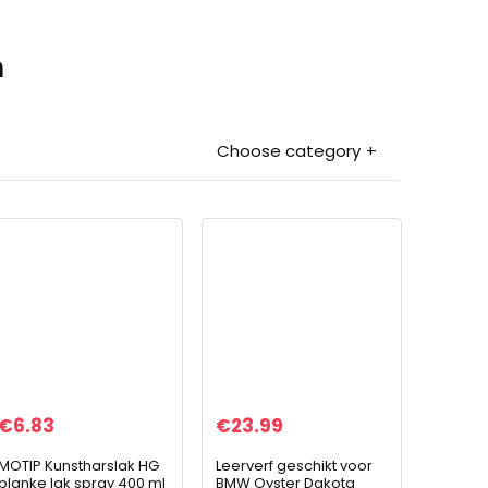
n
Choose category
€
6.83
€
23.99
MOTIP Kunstharslak HG
Leerverf geschikt voor
blanke lak spray 400 ml
BMW Oyster Dakota