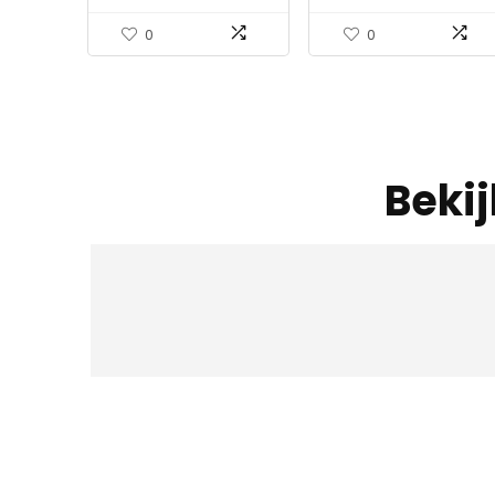
0
0
Beki
Iet