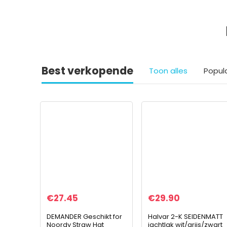
Best verkopende
Toon alles
Popul
€
27.45
€
29.90
DEMANDER Geschikt for
Halvar 2-K SEIDENMATT
Noordy Straw Hat
jachtlak wit/grijs/zwart