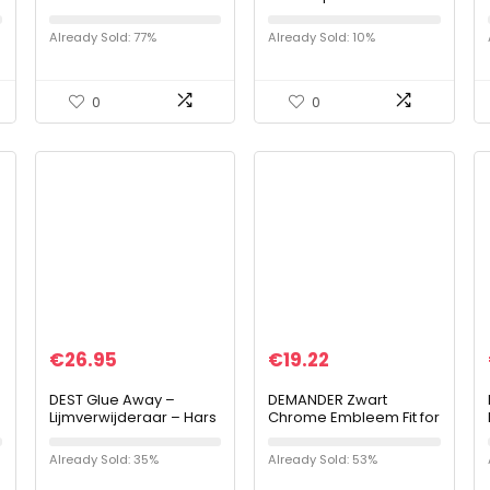
Krasreparatie Scratch
Reactieprimer 0,8 l + 0,4
Remover Gebruikelijke
l
Already Sold: 77%
Already Sold: 10%
f
Auto Schoonmakende
Hulpmiddelen
0
0
€
26.95
€
19.22
DEST Glue Away –
DEMANDER Zwart
Lijmverwijderaar – Hars
Chrome Embleem Fit for
verwijderen – GRATIS
Audi 1. 8T 2.0T 2.4 3.0T
microvezeldoek
3.2 3.6 A3 A4 A5 A6L A7
Already Sold: 35%
Already Sold: 53%
A8L Q3 Q5 Q7 Four
Wheel Drive Car…