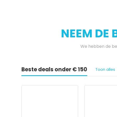
NEEM DE 
We hebben de bes
Beste deals onder € 150
Toon alles