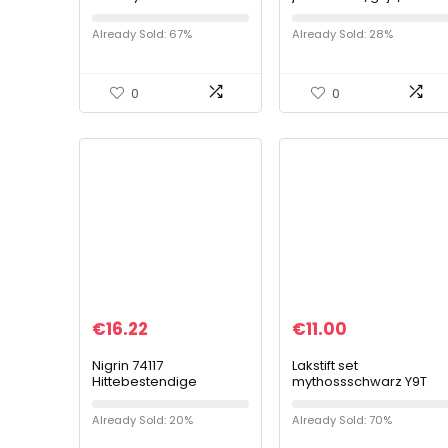
Pirates Logo Metal
RAL 9001-9018 bootlak
Anime Badge EEN STUK
voor
Already Sold: 67%
Already Sold: 28%
Auto Sticker 3D Chrome
GFK/polyester/kunststo
Luffy Skull Boat…
2-componenten lak
incl…
0
0
€
16.22
€
11.00
Nigrin 74117
Lakstift set
Hittebestendige
mythossschwarz Y9T
lakspray 400 ml,
matzwarte autolak, 400
Already Sold: 20%
Already Sold: 70%
ml, beschermt motor en
uitlaat tegen roest…