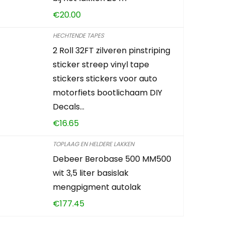
€
20.00
HECHTENDE TAPES
2 Roll 32FT zilveren pinstriping
sticker streep vinyl tape
stickers stickers voor auto
motorfiets bootlichaam DIY
Decals…
€
16.65
TOPLAAG EN HELDERE LAKKEN
Debeer Berobase 500 MM500
wit 3,5 liter basislak
mengpigment autolak
€
177.45