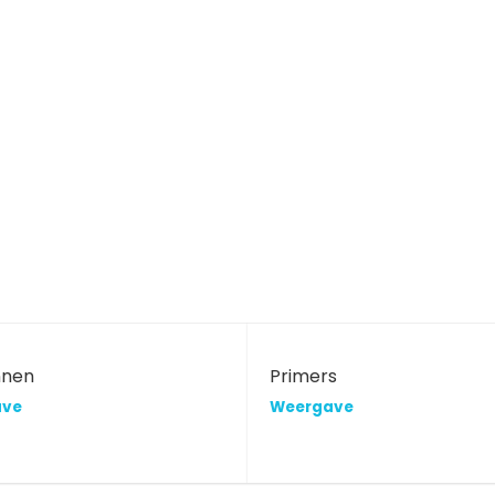
nnen
Primers
ave
Weergave