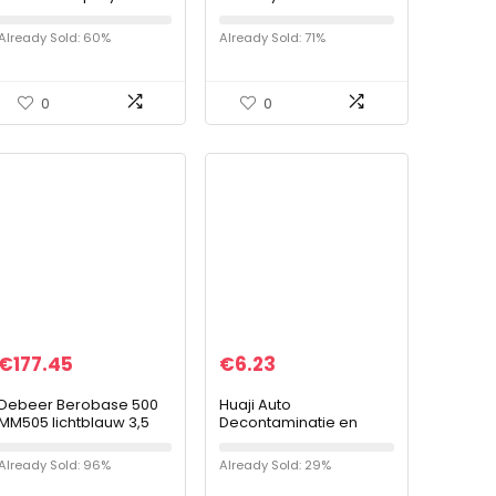
*01603
Nieuw 150 ml Auto
Leather Color Care
Already Sold: 60%
Already Sold: 71%
Leather Colour Spray
nakleuren
0
0
€
177.45
€
6.23
Debeer Berobase 500
Huaji Auto
MM505 lichtblauw 3,5
Decontaminatie en
liter basislak
Krasreparatie Scratch
mengpigment autolak
Remover Gebruikelijke
Already Sold: 96%
Already Sold: 29%
Auto Schoonmakende
Hulpmiddelen