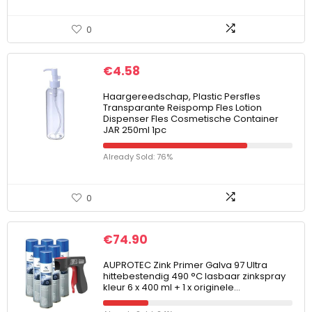
0
€
4.58
Haargereedschap, Plastic Persfles
Transparante Reispomp Fles Lotion
Dispenser Fles Cosmetische Container
JAR 250ml 1pc
Already Sold: 76%
0
€
74.90
AUPROTEC Zink Primer Galva 97 Ultra
hittebestendig 490 °C lasbaar zinkspray
kleur 6 x 400 ml + 1 x originele…