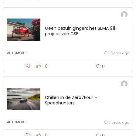
Geen bezuinigingen: het SEMA 911-
project van CSF
AUTOMOBIEL
5 years ago
0
0
Chillen in de Zero7Four –
Speedhunters
AUTOMOBIEL
5 years ago
0
0