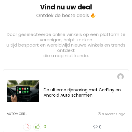
Vind nu uw deal
Ontdek de beste deals
Door geselecteerde online winkels op één platform te
verenigen, helpt zoeken
u tijd bespaart en wereldwijd nieuwe winkels en trends
ontdekt
die u nog niet kende.
De ultieme rijervaring met CarPlay en
Android Auto schermen
AUTOMOBIEL
9 months ago
0
0