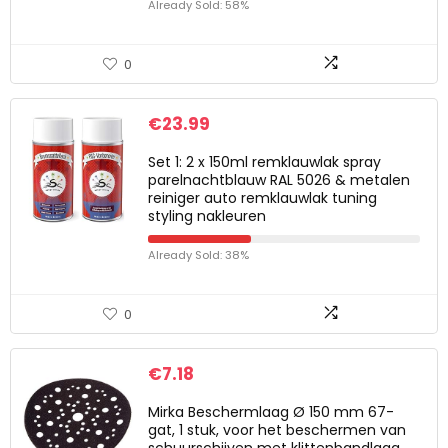
Already Sold: 58%
0
€
23.99
Set 1: 2 x 150ml remklauwlak spray
parelnachtblauw RAL 5026 & metalen
reiniger auto remklauwlak tuning
styling nakleuren
Already Sold: 38%
0
€
7.18
Mirka Beschermlaag Ø 150 mm 67-
gat, 1 stuk, voor het beschermen van