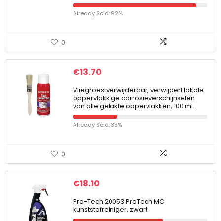
Already Sold: 92%
0
€
13.70
Vliegroestverwijderaar, verwijdert lokale
oppervlakkige corrosieverschijnselen
van alle gelakte oppervlakken, 100 ml…
Already Sold: 33%
0
€
18.10
Pro-Tech 20053 ProTech MC
kunststofreiniger, zwart