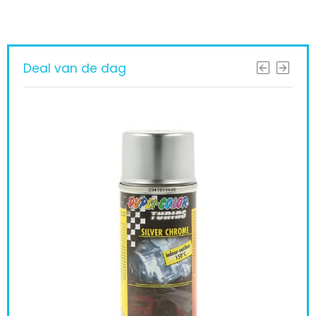
Deal van de dag
Tro
spr