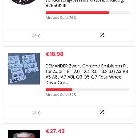
schuurschijven met klittenbandlaag,
8295612111
Already Sold: 76%
0
€
18.98
DEMANDER Zwart Chrome Embleem Fit
for Audi 1. 8T 2.0T 2.4 3.0T 3.2 3.6 A3 A4
A5 A6L A7 A8L Q3 Q5 Q7 Four Wheel
Drive Car…
Already Sold: 32%
0
€
27.43