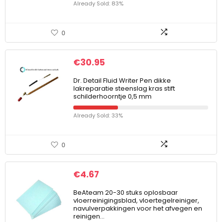
Already Sold: 83%
0
€
30.95
Dr. Detail Fluid Writer Pen dikke
lakreparatie steenslag kras stift
schilderhoorntje 0,5 mm
Already Sold: 33%
0
€
4.67
BeAteam 20-30 stuks oplosbaar
vloerreinigingsblad, vloertegelreiniger,
navulverpakkingen voor het afvegen en
reinigen…