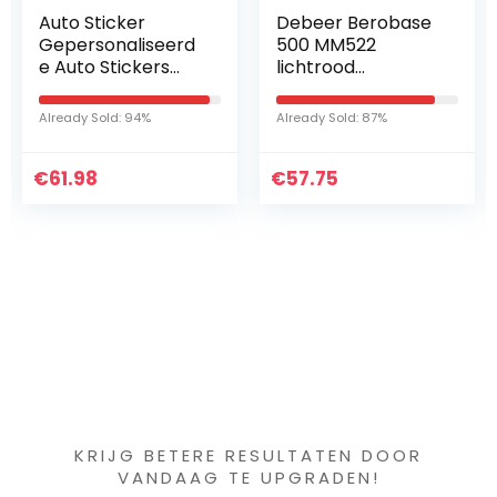
Debeer Berobase
Volkswagen
500 MM522
Touch-Up Verf
lichtrood
Candy Wit
transparant 1 liter
LB9A/B4/B9A
basislak pigment
Already Sold: 87%
Already Sold: 95%
autolak
€
57.75
€
18.00
Iets interessants
gevonden ?
KRIJG BETERE RESULTATEN DOOR
VANDAAG TE UPGRADEN!