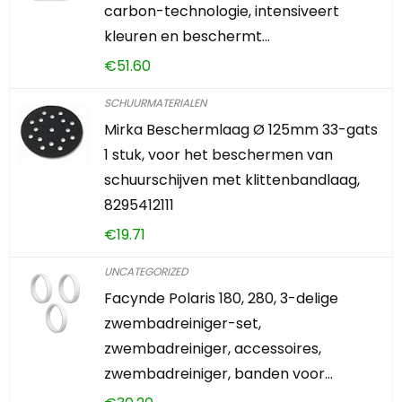
carbon-technologie, intensiveert
kleuren en beschermt…
€
51.60
SCHUURMATERIALEN
Mirka Beschermlaag Ø 125mm 33-gats
1 stuk, voor het beschermen van
schuurschijven met klittenbandlaag,
8295412111
€
19.71
UNCATEGORIZED
Facynde Polaris 180, 280, 3-delige
zwembadreiniger-set,
zwembadreiniger, accessoires,
zwembadreiniger, banden voor…