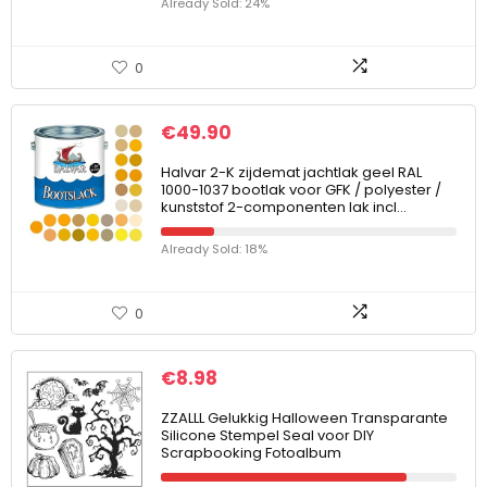
Already Sold: 24%
0
€
49.90
Halvar 2-K zijdemat jachtlak geel RAL
1000-1037 bootlak voor GFK / polyester /
kunststof 2-componenten lak incl…
Already Sold: 18%
0
€
8.98
ZZALLL Gelukkig Halloween Transparante
Silicone Stempel Seal voor DIY
Scrapbooking Fotoalbum