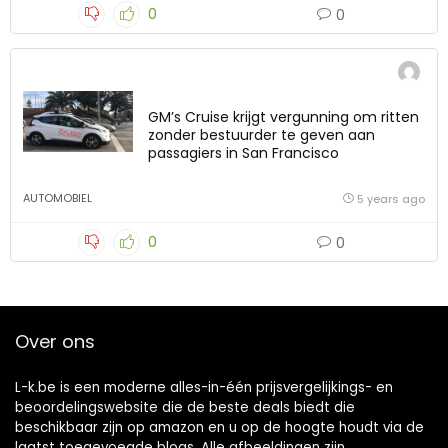
0
0
GM’s Cruise krijgt vergunning om ritten
zonder bestuurder te geven aan
passagiers in San Francisco
AUTOMOBIEL
5 years ago
0
0
Over ons
L-k.be is een moderne alles-in-één prijsvergelijkings- en
beoordelingswebsite die de beste deals biedt die
beschikbaar zijn op amazon en u op de hoogte houdt via de
laatst toegevoegde blogs. Alle afbeeldingen zijn