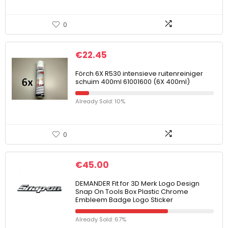
0
€
22.45
Förch 6X R530 intensieve ruitenreiniger
schuim 400ml 61001600 (6X 400ml)
Already Sold: 10%
0
€
45.00
DEMANDER Fit for 3D Merk Logo Design
Snap On Tools Box Plastic Chrome
Embleem Badge Logo Sticker
Already Sold: 67%