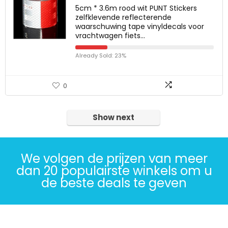
5cm * 3.6m rood wit PUNT Stickers
zelfklevende reflecterende
waarschuwing tape vinyldecals voor
vrachtwagen fiets…
Already Sold: 23%
0
Show next
We volgen de prijzen van meer
dan 20 populairste winkels om u
de beste deals te geven