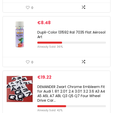
0
€
8.48
Dupli-Color 131592 Ral 7035 Flat Aërosol
Art
Already Sold: 36%
0
€
19.22
DEMANDER Zwart Chrome Embleem Fit
for Audi 1. 8T 2.0T 2.4 3.0T 3.2 3.6 A3 A4
A5 A6L A7 A8L Q3 Q5 Q7 Four Wheel
Drive Car…
Already Sold: 42%