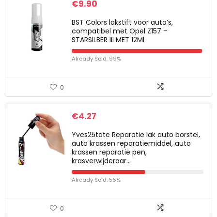
€
9.90
BST Colors lakstift voor auto’s,
compatibel met Opel Z157 –
STARSILBER III MET 12Ml
Already Sold: 99%
0
€
4.27
Yves25tate Reparatie lak auto borstel,
auto krassen reparatiemiddel, auto
krassen reparatie pen,
krasverwijderaar…
Already Sold: 56%
0