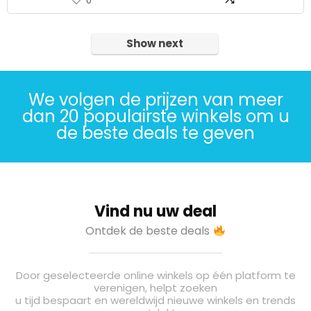
0
Show next
We volgen de prijzen van meer
dan 20 populairste winkels om u
de beste deals te geven
Vind nu uw deal
Ontdek de beste deals
Door geselecteerde online winkels op één platform te
verenigen, helpt zoeken
u tijd bespaart en wereldwijd nieuwe winkels en trends