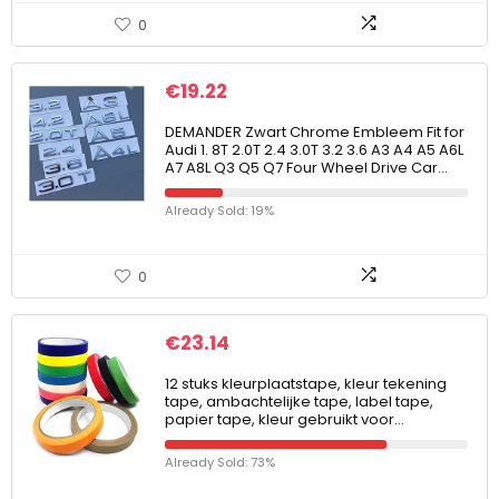
0
€
19.22
DEMANDER Zwart Chrome Embleem Fit for
Audi 1. 8T 2.0T 2.4 3.0T 3.2 3.6 A3 A4 A5 A6L
A7 A8L Q3 Q5 Q7 Four Wheel Drive Car…
Already Sold: 19%
0
€
23.14
12 stuks kleurplaatstape, kleur tekening
tape, ambachtelijke tape, label tape,
papier tape, kleur gebruikt voor…
Already Sold: 73%