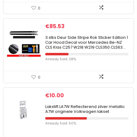
0
€
85.53
3 stks Deur Side Stripe Rok Sticker Edition 1
Car Hood Decal voor Mercedes Be-NZ
CLS Klas C257 W218 W219 CLS350 CLS63…
Already Sold: 28%
0
€
10.00
Lakstift LA7W Reflecterend zilver metallic
A7W originele Volkwagen lakset
Already Sold: 50%