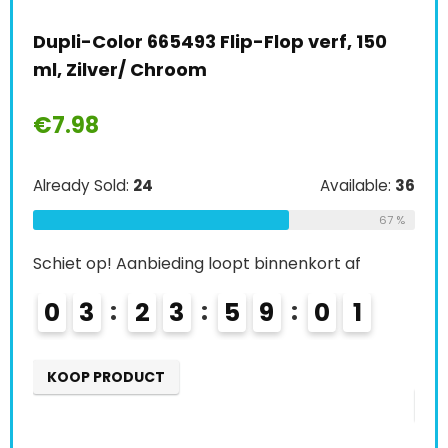
 150
Colormatic 231650 CM 2K transparante
laag met hardenmiddel, 200 ml,
zijdeglans
€
28.18
ilable:
36
Already Sold:
27
Available:
41
67 %
66 %
af
Schiet op! Aanbieding loopt binnenkort af
9
0
4
2
3
5
8
5
9
0
9
0
0
KOOP PRODUCT