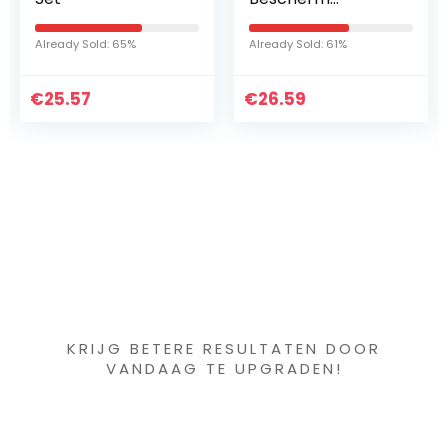
afdichtmiddel voor
Tip Screber
converteerbare
Etching Graveren
Already Sold: 61%
Already Sold: 57%
tops-200ml
Markering Tools
Met Tips 3 Stks…
€
26.59
€
26.15
Iets interessants
gevonden ?
KRIJG BETERE RESULTATEN DOOR
VANDAAG TE UPGRADEN!