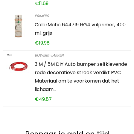
€
11.69
PRIMERS
ColorMatic 644719 HG4 vulprimer, 400
ml, grijs
€
19.98
BIJWERK-LAKKEN
3 M / 5M DIY Auto bumper zelfklevende
rode decoratieve strook verdikt PVC
Materiaal om te voorkomen dat het
lichaam…
€
49.87