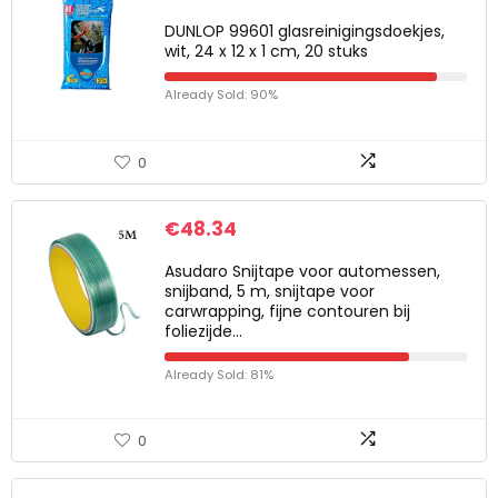
DUNLOP 99601 glasreinigingsdoekjes,
wit, 24 x 12 x 1 cm, 20 stuks
Already Sold: 90%
0
€
48.34
Asudaro Snijtape voor automessen,
snijband, 5 m, snijtape voor
carwrapping, fijne contouren bij
foliezijde…
Already Sold: 81%
0