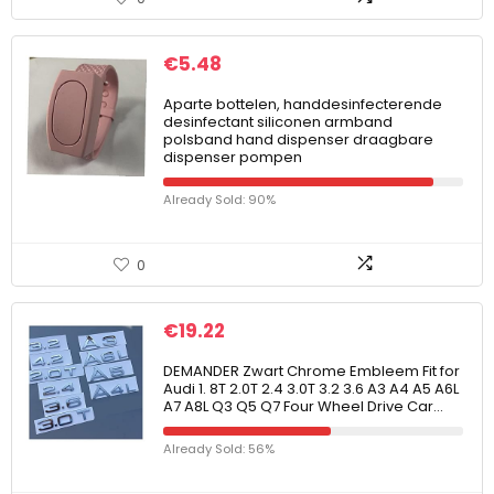
€
5.48
Aparte bottelen, handdesinfecterende
desinfectant siliconen armband
polsband hand dispenser draagbare
dispenser pompen
Already Sold: 90%
0
€
19.22
DEMANDER Zwart Chrome Embleem Fit for
Audi 1. 8T 2.0T 2.4 3.0T 3.2 3.6 A3 A4 A5 A6L
A7 A8L Q3 Q5 Q7 Four Wheel Drive Car…
Already Sold: 56%