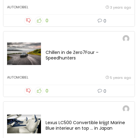
AUTOMOBIEL
3 years ago
0
0
Chillen in de Zero7Four –
Speedhunters
AUTOMOBIEL
5 years ago
0
0
Lexus LC500 Convertible krijgt Marine
Blue interieur en top … in Japan