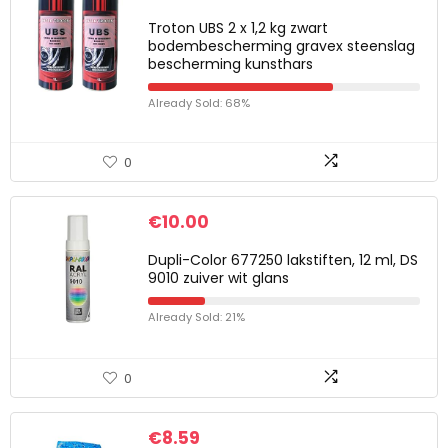
Troton UBS 2 x 1,2 kg zwart
bodembescherming gravex steenslag
bescherming kunsthars
Already Sold: 68%
0
€
10.00
Dupli-Color 677250 lakstiften, 12 ml, DS
9010 zuiver wit glans
Already Sold: 21%
0
€
8.59