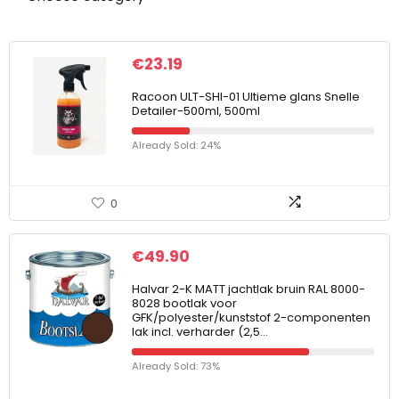
€
23.19
Racoon ULT-SHI-01 Ultieme glans Snelle
Detailer-500ml, 500ml
Already Sold: 24%
0
€
49.90
Halvar 2-K MATT jachtlak bruin RAL 8000-
8028 bootlak voor
GFK/polyester/kunststof 2-componenten
lak incl. verharder (2,5…
Already Sold: 73%