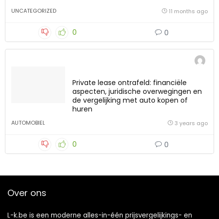
UNCATEGORIZED
11 months ago
0
0
Private lease ontrafeld: financiële
aspecten, juridische overwegingen en
de vergelijking met auto kopen of
huren
AUTOMOBIEL
3 years ago
0
0
Over ons
L-k.be is een moderne alles-in-één prijsvergelijkings- en