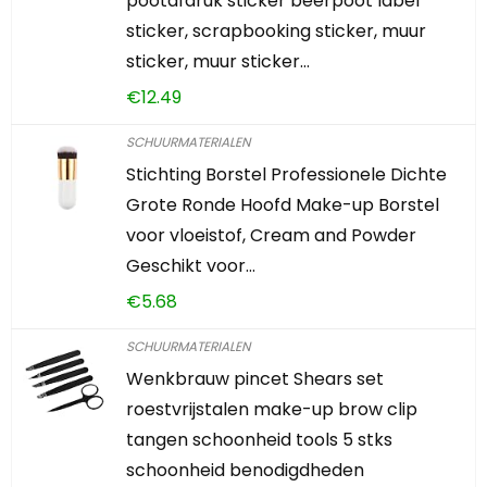
pootafdruk sticker beerpoot label
sticker, scrapbooking sticker, muur
sticker, muur sticker…
€
12.49
SCHUURMATERIALEN
Stichting Borstel Professionele Dichte
Grote Ronde Hoofd Make-up Borstel
voor vloeistof, Cream and Powder
Geschikt voor…
€
5.68
SCHUURMATERIALEN
Wenkbrauw pincet Shears set
roestvrijstalen make-up brow clip
tangen schoonheid tools 5 stks
schoonheid benodigdheden