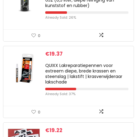
652 (0,5 liter, diepe reiniging van
kunststof en rubber)
Already Sold: 26%
0
€
19.37
QUIXX Lakreparatiepennen voor
extreem diepe, brede krassen en
steenslag | lakstift | krasverwijderaar
lakschade
Already Sold: 37%
0
€
19.22