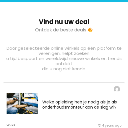
Vind nu uw deal
Ontdek de beste deals
Door geselecteerde online winkels op één platform te
verenigen, helpt zoeken
u tijd bespaart en wereldwijd nieuwe winkels en trends
ontdekt
die u nog niet kende.
Welke opleiding heb je nodig als je als
onderhoudsmonteur aan de slag wil?
WERK
4 years ago