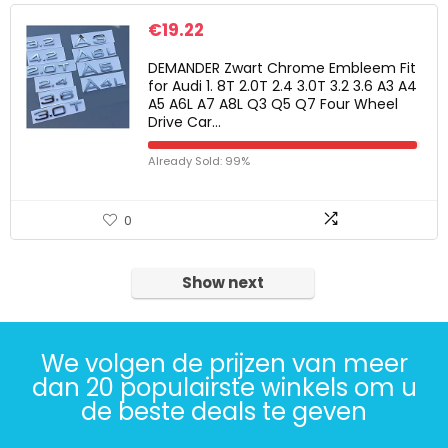
€
19.22
DEMANDER Zwart Chrome Embleem Fit
for Audi 1. 8T 2.0T 2.4 3.0T 3.2 3.6 A3 A4
A5 A6L A7 A8L Q3 Q5 Q7 Four Wheel
Drive Car…
Already Sold: 99%
0
Show next
We volgen de prijzen van meer
dan 20 populairste winkels om u
de beste deals te geven