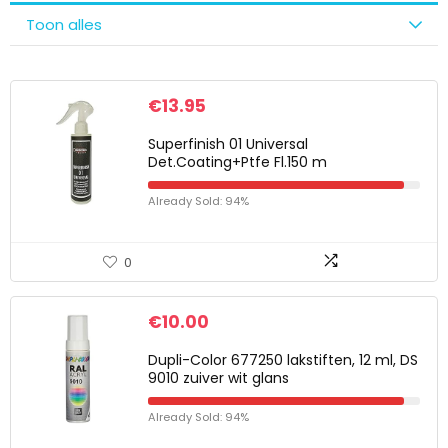
Toon alles
€
13.95
Superfinish 01 Universal
Det.Coating+Ptfe Fl.150 m
Already Sold: 94%
0
€
10.00
Dupli-Color 677250 lakstiften, 12 ml, DS
9010 zuiver wit glans
Already Sold: 94%