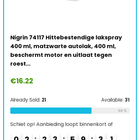
 lakspray
Dupli-Color 665493 Flip-Flop verf, 1
400 ml,
ml, Zilver/ Chroom
 tegen
€
7.98
Already Sold:
24
Availab
Available:
31
Schiet op! Aanbieding loopt binnenkort af
68 %
0
3
2
3
5
9
3
0
kort af
3
0