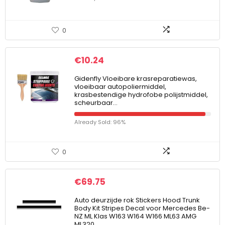
0
€
10.24
Gidenfly Vloeibare krasreparatiewas,
vloeibaar autopoliermiddel,
krasbestendige hydrofobe polijstmiddel,
scheurbaar…
Already Sold: 96%
0
€
69.75
Auto deurzijde rok Stickers Hood Trunk
Body Kit Stripes Decal voor Mercedes Be-
NZ ML Klas W163 W164 W166 ML63 AMG
ML320…