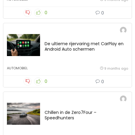
0
0
De ultieme rijervaring met CarPlay en
Android Auto schermen
AUTOMOBIEL
9 months ago
0
0
Chillen in de Zero7Four –
Speedhunters