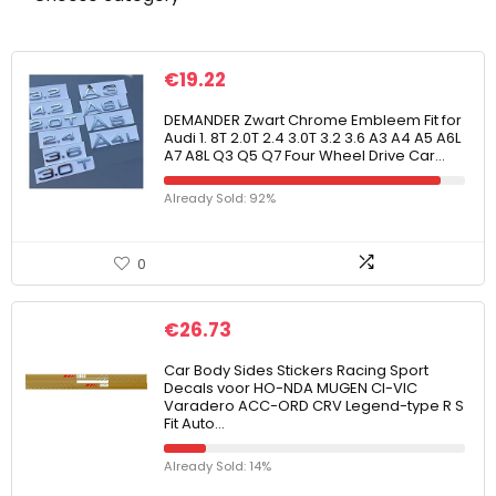
€
19.22
DEMANDER Zwart Chrome Embleem Fit for
Audi 1. 8T 2.0T 2.4 3.0T 3.2 3.6 A3 A4 A5 A6L
A7 A8L Q3 Q5 Q7 Four Wheel Drive Car…
Already Sold: 92%
0
€
26.73
Car Body Sides Stickers Racing Sport
Decals voor HO-NDA MUGEN CI-VIC
Varadero ACC-ORD CRV Legend-type R S
Fit Auto…
Already Sold: 14%