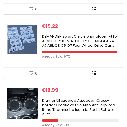
0
€
19.22
DEMANDER Zwart Chrome Embleem Fit for
Audi 1. 8T 2.0T 2.4 3.0T 3.2 3.6 A3 A4 A5 A6L
A7 A8L Q3 Q5 Q7 Four Wheel Drive Car…
Already Sold: 97%
0
€
12.99
Diamant Bezaaide Autobaan Cross-
border Creatieve Pvc Auto Anti-slip Pad
Rond Thermische Isolatie Zacht Rubber
Auto…
Already Sold: 21%