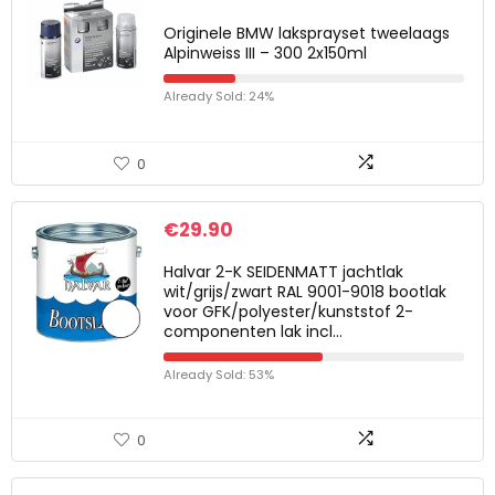
Originele BMW laksprayset tweelaags
Alpinweiss III – 300 2x150ml
Already Sold: 24%
0
€
29.90
Halvar 2-K SEIDENMATT jachtlak
wit/grijs/zwart RAL 9001-9018 bootlak
voor GFK/polyester/kunststof 2-
componenten lak incl…
Already Sold: 53%
0