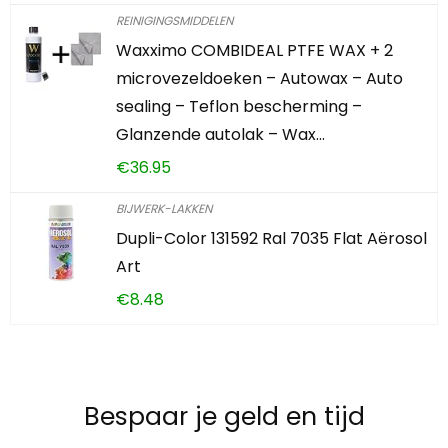
REINIGINGSMIDDELEN
Waxximo COMBIDEAL PTFE WAX + 2
microvezeldoeken – Autowax – Auto
sealing – Teflon bescherming –
Glanzende autolak – Wax…
€
36.95
BIJWERK-LAKKEN
Dupli-Color 131592 Ral 7035 Flat Aërosol
Art
€
8.48
Bespaar je geld en tijd