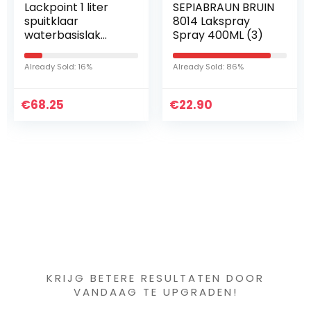
Lackpoint 1 liter
SEPIABRAUN BRUIN
spuitklaar
8014 Lakspray
waterbasislak
Spray 400ML (3)
voor VW LC9Z
zwart metallic
Already Sold: 16%
Already Sold: 86%
autolak
€
68.25
€
22.90
Iets interessants
gevonden ?
KRIJG BETERE RESULTATEN DOOR
VANDAAG TE UPGRADEN!