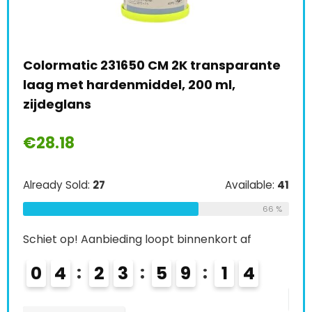
0
Colormatic 231650 CM 2K transparante
Tro
laag met hardenmiddel, 200 ml,
spr
zijdeglans
€
2
€
28.18
e:
36
Alre
Already Sold:
27
Available:
41
67 %
66 %
Schi
Schiet op! Aanbieding loopt binnenkort af
0
0
4
2
3
5
9
1
3
K