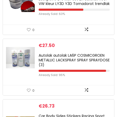
VW kleur LY3D Y3D Tornadorot trendlak
Already Sold: 63%
0
€
27.50
Autolak autolak LA6P COSMICGROEN
METALLIC LACKSPRAY SPRAY SPRAYDOSE
(3)
Already Sold: 95%
0
€
26.73
Car Body Sides Stickers Racing Sport