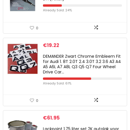
Already Sold: 24%
0
€
19.22
DEMANDER Zwart Chrome Embleem Fit
for Audi 1. 8T 2.0T 2.4 3.0T 3.2 3.6 A3 A4
A5 A6L A7 A8L Q3 Q5 Q7 Four Wheel
Drive Car…
Already Sold: 61%
0
€
61.95
Lackpoint 1,75 liter set 2K autolak voor