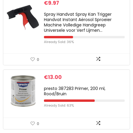
€
9.97
Spray Handvat Spray Kan Trigger
Handvat Instant Aërosol Sproeier
Machine Volledige Handgreep
Universele voor Verf Lijmen…
Already Sold: 36%
0
€
13.00
presto 387283 Primer, 200 ml,
Rood/Bruin
Already Sold: 63%
0