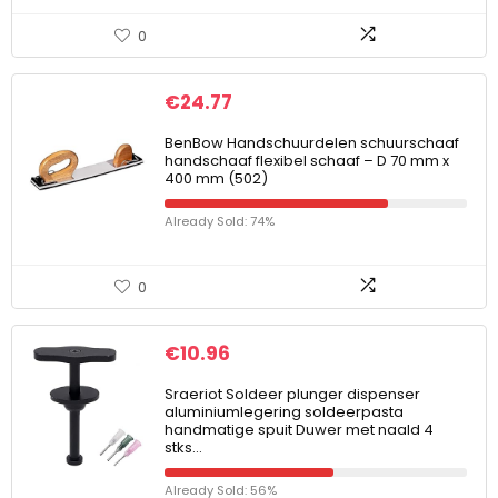
0
€
24.77
BenBow Handschuurdelen schuurschaaf
handschaaf flexibel schaaf – D 70 mm x
400 mm (502)
Already Sold: 74%
0
€
10.96
Sraeriot Soldeer plunger dispenser
aluminiumlegering soldeerpasta
handmatige spuit Duwer met naald 4
stks…
Already Sold: 56%