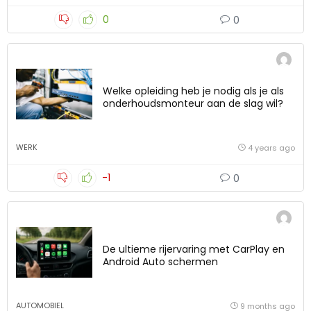
0
0
Welke opleiding heb je nodig als je als
onderhoudsmonteur aan de slag wil?
WERK
4 years ago
-1
0
De ultieme rijervaring met CarPlay en
Android Auto schermen
AUTOMOBIEL
9 months ago