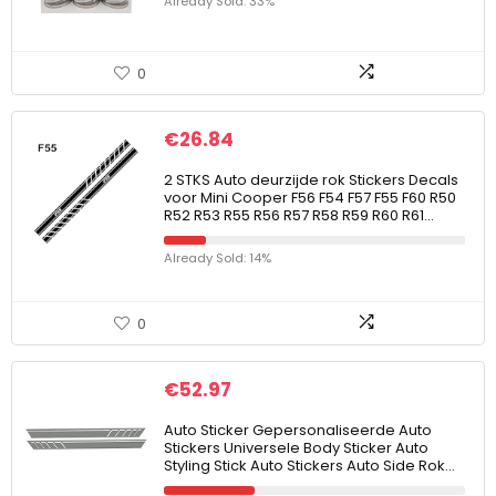
Already Sold: 33%
0
€
26.84
2 STKS Auto deurzijde rok Stickers Decals
voor Mini Cooper F56 F54 F57 F55 F60 R50
R52 R53 R55 R56 R57 R58 R59 R60 R61…
Already Sold: 14%
0
€
52.97
Auto Sticker Gepersonaliseerde Auto
Stickers Universele Body Sticker Auto
Styling Stick Auto Stickers Auto Side Rok…