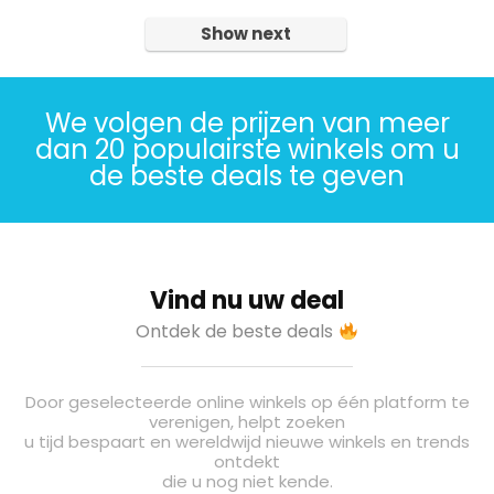
Show next
We volgen de prijzen van meer
dan 20 populairste winkels om u
de beste deals te geven
Vind nu uw deal
Ontdek de beste deals
Door geselecteerde online winkels op één platform te
verenigen, helpt zoeken
u tijd bespaart en wereldwijd nieuwe winkels en trends
ontdekt
die u nog niet kende.