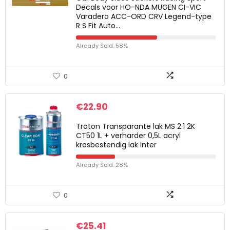
Decals voor HO-NDA MUGEN CI-VIC
Varadero ACC-ORD CRV Legend-type
R S Fit Auto…
Already Sold: 58%
0
€
22.90
Troton Transparante lak MS 2:1 2K
CT50 1L + verharder 0,5L acryl
krasbestendig lak Inter
Already Sold: 28%
0
€
25.41