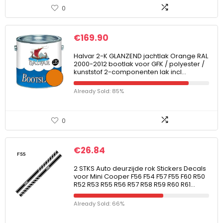
0
€
169.90
Halvar 2-K GLANZEND jachtlak Orange RAL
2000-2012 bootlak voor GFK / polyester /
kunststof 2-componenten lak incl…
Already Sold: 85%
0
€
26.84
2 STKS Auto deurzijde rok Stickers Decals
voor Mini Cooper F56 F54 F57 F55 F60 R50
R52 R53 R55 R56 R57 R58 R59 R60 R61…
Already Sold: 66%