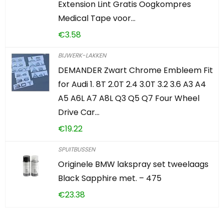
Extension Lint Gratis Oogkompres
Medical Tape voor…
€
3.58
BIJWERK-LAKKEN
DEMANDER Zwart Chrome Embleem Fit
for Audi 1. 8T 2.0T 2.4 3.0T 3.2 3.6 A3 A4
A5 A6L A7 A8L Q3 Q5 Q7 Four Wheel
Drive Car…
€
19.22
SPUITBUSSEN
Originele BMW lakspray set tweelaags
Black Sapphire met. – 475
€
23.38