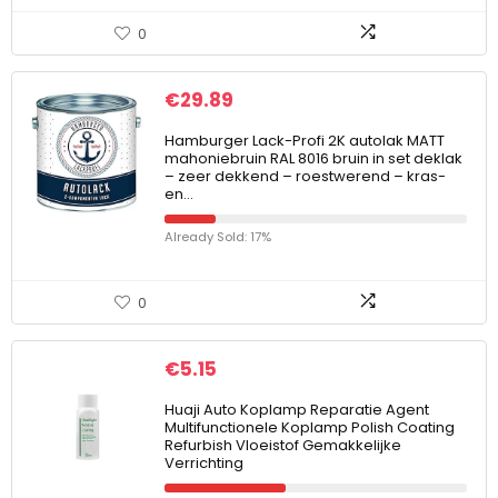
0
€
29.89
Hamburger Lack-Profi 2K autolak MATT
mahoniebruin RAL 8016 bruin in set deklak
– zeer dekkend – roestwerend – kras-
en…
Already Sold: 17%
0
€
5.15
Huaji Auto Koplamp Reparatie Agent
Multifunctionele Koplamp Polish Coating
Refurbish Vloeistof Gemakkelijke
Verrichting