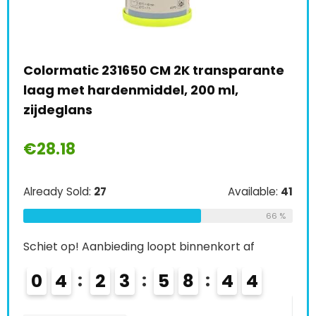
0
Colormatic 231650 CM 2K transparante
Tro
laag met hardenmiddel, 200 ml,
spr
zijdeglans
€
2
€
28.18
e:
36
Alre
Already Sold:
27
Available:
41
67 %
66 %
Schi
Schiet op! Aanbieding loopt binnenkort af
0
0
4
2
3
5
8
4
3
K