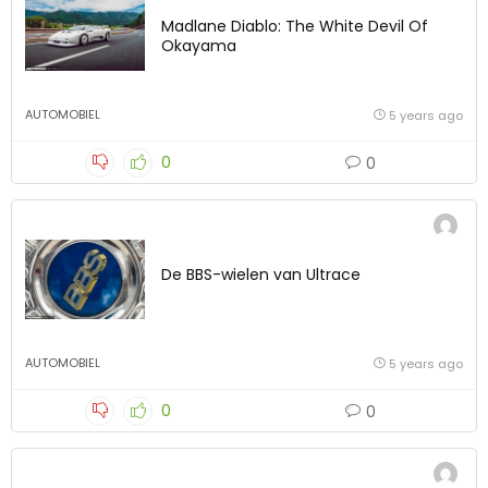
Madlane Diablo: The White Devil Of
Okayama
AUTOMOBIEL
5 years ago
0
0
De BBS-wielen van Ultrace
AUTOMOBIEL
5 years ago
0
0