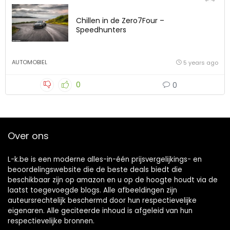
Chillen in de Zero7Four –
Speedhunters
AUTOMOBIEL
5 years ago
0
0
Over ons
L-k.be is een moderne alles-in-één prijsvergelijkings- en
beoordelingswebsite die de beste deals biedt die
beschikbaar zijn op amazon en u op de hoogte houdt via de
laatst toegevoegde blogs. Alle afbeeldingen zijn
auteursrechtelijk beschermd door hun respectievelijke
eigenaren. Alle geciteerde inhoud is afgeleid van hun
respectievelijke bronnen.