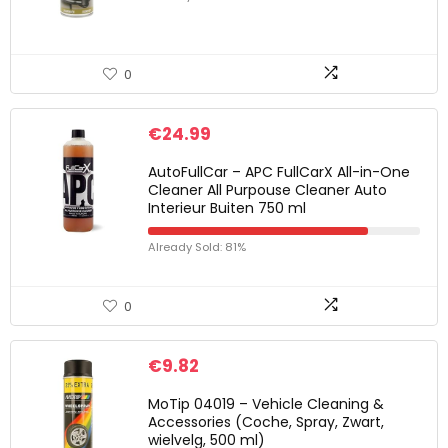
0
€
24.99
AutoFullCar – APC FullCarX All-in-One
Cleaner All Purpouse Cleaner Auto
Interieur Buiten 750 ml
Already Sold: 81%
0
€
9.82
MoTip 04019 – Vehicle Cleaning &
Accessories (Coche, Spray, Zwart,
wielvelg, 500 ml)