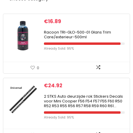
€
16.89
Racoon TRI-GLO-500-01 Glans Trim
Care/exterieur-500ml
Already Sold: 95%
0
€
24.92
2 STKS Auto deurzijde rok Stickers Decals
voor Mini Cooper F56 F54 F57 F55 F60 R50
R52 R53 R55 R56 R57 R58 R59 R60 R61…
Already Sold: 95%