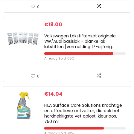
0
€
18.00
Volkswagen Lakstiftenset originele
VW/Audi basislak + blanke lak
lakstiften [vermelding 17-cijferig…
Already Sold: 85%
0
€
14.04
FILA Surface Care Solutions Krachtige
en effectieve ontvetter, die ook het
hardnekkigste vet oplost, kleurloos,
750 ml
Already Sold: 73%