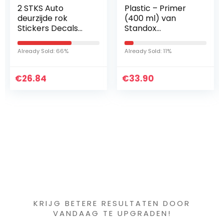
2 STKS Auto
Plastic – Primer
deurzijde rok
(400 ml) van
Stickers Decals
Standox
voor Mini Cooper
(02084996)
F56 F54 F57 F55
Already Sold: 66%
Already Sold: 11%
F60 R50 R52 R53
R55 R56 R57 R58
€
R59 R60 R61…
26.84
€
33.90
Iets interessants
gevonden ?
KRIJG BETERE RESULTATEN DOOR
VANDAAG TE UPGRADEN!