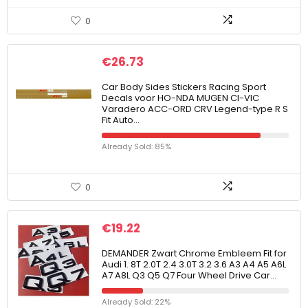
0
€
26.73
Car Body Sides Stickers Racing Sport
Decals voor HO-NDA MUGEN CI-VIC
Varadero ACC-ORD CRV Legend-type R S
Fit Auto…
Already Sold: 85%
0
€
19.22
DEMANDER Zwart Chrome Embleem Fit for
Audi 1. 8T 2.0T 2.4 3.0T 3.2 3.6 A3 A4 A5 A6L
A7 A8L Q3 Q5 Q7 Four Wheel Drive Car…
Already Sold: 22%