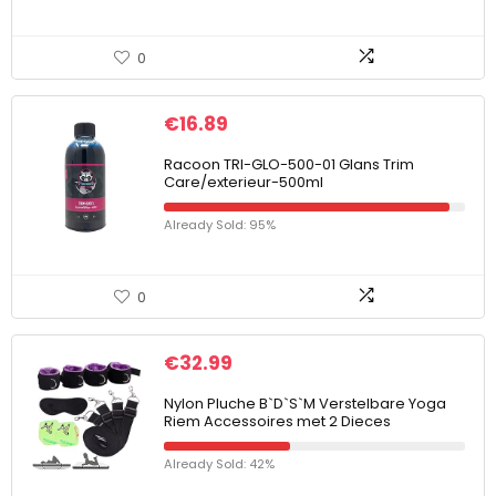
0
€
16.89
Racoon TRI-GLO-500-01 Glans Trim
Care/exterieur-500ml
Already Sold: 95%
0
€
32.99
Nylon Pluche B`D`S`M Verstelbare Yoga
Riem Accessoires met 2 Dieces
Already Sold: 42%