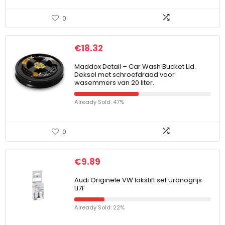
0
€
18.32
Maddox Detail – Car Wash Bucket Lid.
Deksel met schroefdraad voor
wasemmers van 20 liter.
Already Sold: 47%
0
€
9.89
Audi Originele VW lakstift set Uranogrijs
LI7F
Already Sold: 22%