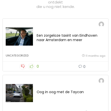
ontdekt
die u nog niet kende.
Een zorgeloze taxirit van Eindhoven
naar Amsterdam en meer
UNCATEGORIZED
11 months ago
0
0
Oog in oog met de Taycan