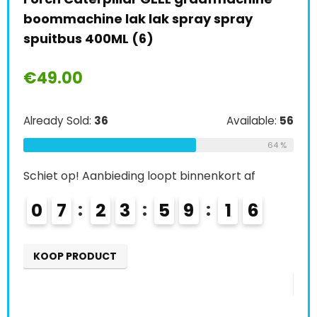
presto 306338 PTFE-spray, 400 ml
CO
vo
€
17.95
ve
le:
56
€
64 %
Already Sold:
39
Available:
61
64 %
Alr
Schiet op! Aanbieding loopt binnenkort af
0
8
2
3
5
9
1
4
5
Sch
KOOP PRODUCT