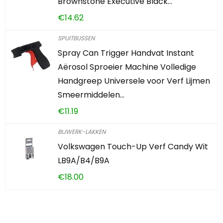
Brownstone Executive Black…
€
14.62
SPUITBUSSEN
Spray Can Trigger Handvat Instant
Aërosol Sproeier Machine Volledige
Handgreep Universele voor Verf Lijmen
Smeermiddelen…
€
11.19
BIJWERK-LAKKEN
Volkswagen Touch-Up Verf Candy Wit
LB9A/B4/B9A
€
18.00