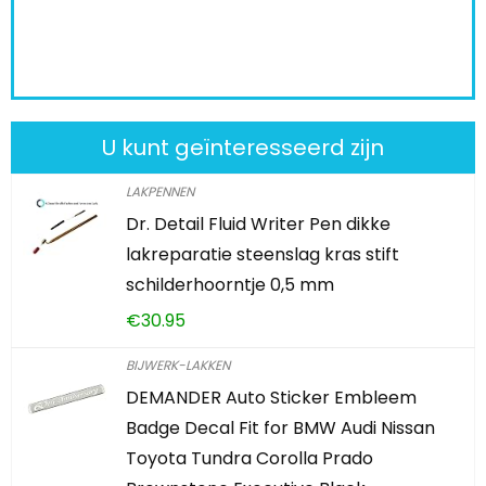
K
U kunt geïnteresseerd zijn
LAKPENNEN
Dr. Detail Fluid Writer Pen dikke
lakreparatie steenslag kras stift
schilderhoorntje 0,5 mm
€
30.95
BIJWERK-LAKKEN
DEMANDER Auto Sticker Embleem
Badge Decal Fit for BMW Audi Nissan
Toyota Tundra Corolla Prado