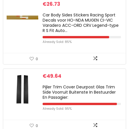
€
26.73
Car Body Sides Stickers Racing Sport
Decals voor HO-NDA MUGEN CI-VIC
Varadero ACC-ORD CRV Legend-type
R S Fit Auto…
Already Sold: 85%
0
€
49.64
Pijler Trim Cover Deurpost Glas Trim
Side Voorruit Buitenste In Bestuurder
En Passagier:
Already Sold: 95%
0