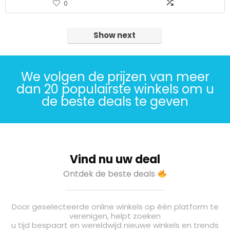
0
Show next
We volgen de prijzen van meer
dan 20 populairste winkels om u
de beste deals te geven
Vind nu uw deal
Ontdek de beste deals
Door geselecteerde online winkels op één platform te
verenigen, helpt zoeken
u tijd bespaart en wereldwijd nieuwe winkels en trends