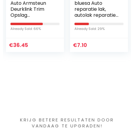
bluesa Auto
TXSA Lederen
reparatie lak,
Patchkit
autolak reparatie
Zelfklevende
auto lakstift
Lederen Patches,
zwart/zilver/rood/
lederen
Already Sold: 29%
Already Sold: 62%
wit
reparatieset
lakreparatiestift
stickers vinyl &
€
autolakstiften…
7.10
€
kunstleer,
16.92
reparatieset voor…
Iets interessants
gevonden ?
KRIJG BETERE RESULTATEN DOOR
VANDAAG TE UPGRADEN!