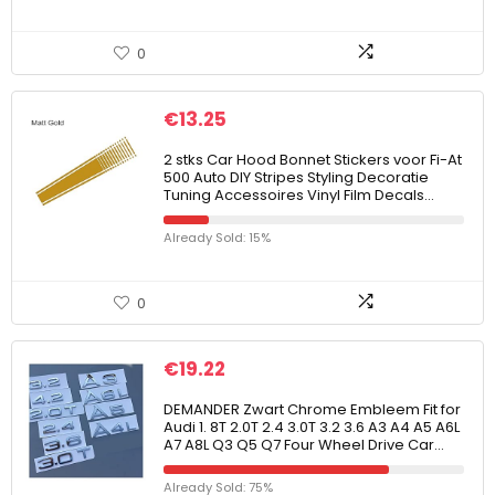
0
€
13.25
2 stks Car Hood Bonnet Stickers voor Fi-At
500 Auto DIY Stripes Styling Decoratie
Tuning Accessoires Vinyl Film Decals…
Already Sold: 15%
0
€
19.22
DEMANDER Zwart Chrome Embleem Fit for
Audi 1. 8T 2.0T 2.4 3.0T 3.2 3.6 A3 A4 A5 A6L
A7 A8L Q3 Q5 Q7 Four Wheel Drive Car…
Already Sold: 75%