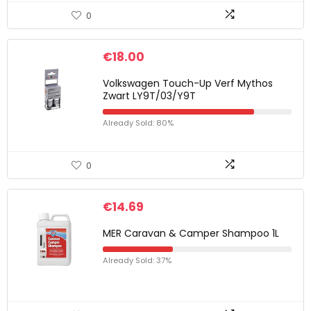
0
€
18.00
Volkswagen Touch-Up Verf Mythos
Zwart LY9T/03/Y9T
Already Sold: 80%
0
€
14.69
MER Caravan & Camper Shampoo 1L
Already Sold: 37%