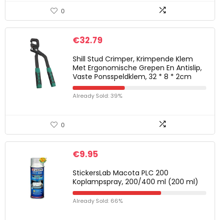
0
€
32.79
Shill Stud Crimper, Krimpende Klem
Met Ergonomische Grepen En Antislip,
Vaste Ponsspeldklem, 32 * 8 * 2cm
Already Sold: 39%
0
€
9.95
StickersLab Macota PLC 200
Koplampspray, 200/400 ml (200 ml)
Already Sold: 66%