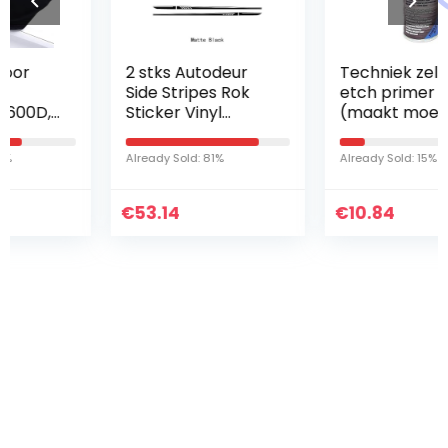
2 stks Autodeur
Techniek zelf-
Side Stripes Rok
etch primer
Sticker Vinyl
(maakt moeilijke
Edition 1 Decal
motor- en
voor Mercedes
autooppervlakken
Already Sold: 81%
Already Sold: 15%
Be-NZ H Klas R230
zoals metalen,
R231 SL500 SL350
glas, stalen latten,
€
AMG…
53.14
€
aluminium…
10.84
Iets interessants
gevonden ?