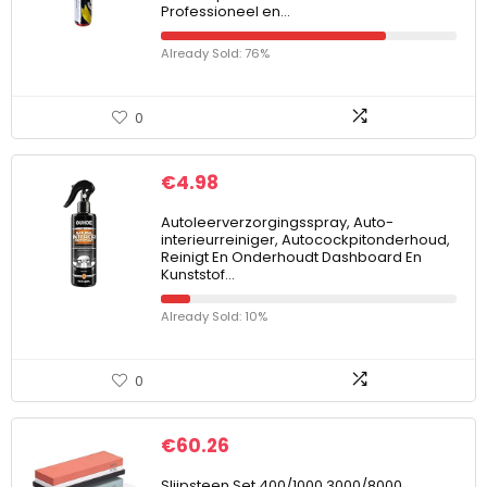
Professioneel en…
Already Sold: 76%
0
€
4.98
Autoleerverzorgingsspray, Auto-
interieurreiniger, Autocockpitonderhoud,
Reinigt En Onderhoudt Dashboard En
Kunststof…
Already Sold: 10%
0
€
60.26
Slijpsteen Set 400/1000 3000/8000