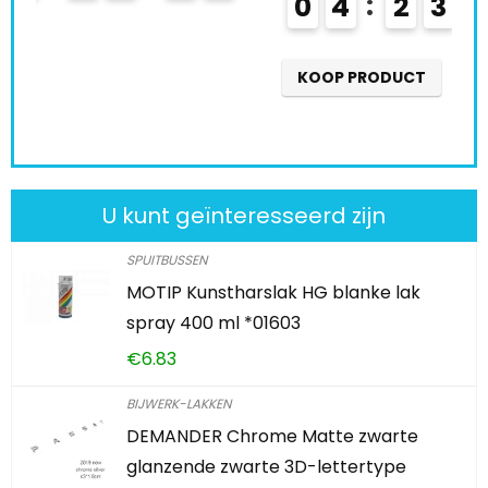
0
4
2
3
5
8
4
2
KOOP PRODUCT
U kunt geïnteresseerd zijn
SPUITBUSSEN
MOTIP Kunstharslak HG blanke lak
spray 400 ml *01603
€
6.83
BIJWERK-LAKKEN
DEMANDER Chrome Matte zwarte
glanzende zwarte 3D-lettertype