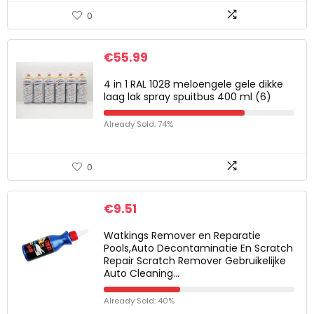
0
€
55.99
4 in 1 RAL 1028 meloengele gele dikke
laag lak spray spuitbus 400 ml (6)
Already Sold: 74%
0
€
9.51
Watkings Remover en Reparatie
Pools,Auto Decontaminatie En Scratch
Repair Scratch Remover Gebruikelijke
Auto Cleaning…
Already Sold: 40%