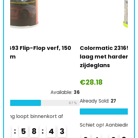
Tro
spr
€
2
0
Colormatic 231650 CM 2K transparante
Alre
laag met hardenmiddel, 200 ml,
zijdeglans
Schi
€
28.18
0
e:
36
Already Sold:
27
Available:
41
67 %
K
66 %
Schiet op! Aanbieding loopt binnenkort af