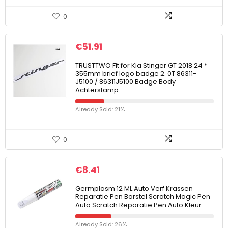
0
€
51.91
TRUSTTWO Fit for Kia Stinger GT 2018 24 *
355mm brief logo badge 2. 0T 86311-
J5100 / 86311J5100 Badge Body
Achterstamp…
Already Sold: 21%
0
€
8.41
Germplasm 12 ML Auto Verf Krassen
Reparatie Pen Borstel Scratch Magic Pen
Auto Scratch Reparatie Pen Auto Kleur…
Already Sold: 26%