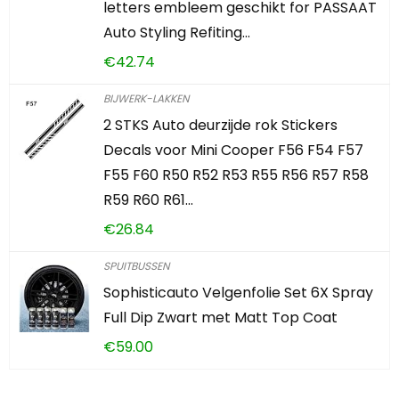
letters embleem geschikt for PASSAAT
Auto Styling Refiting…
€
42.74
BIJWERK-LAKKEN
2 STKS Auto deurzijde rok Stickers
Decals voor Mini Cooper F56 F54 F57
F55 F60 R50 R52 R53 R55 R56 R57 R58
R59 R60 R61…
€
26.84
SPUITBUSSEN
Sophisticauto Velgenfolie Set 6X Spray
Full Dip Zwart met Matt Top Coat
€
59.00