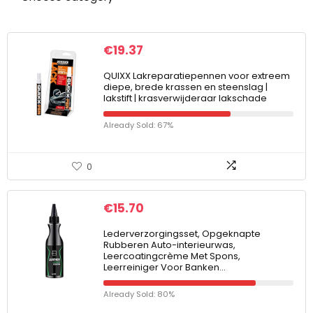
€
19.37
QUIXX Lakreparatiepennen voor extreem
diepe, brede krassen en steenslag |
lakstift | krasverwijderaar lakschade
Already Sold: 67%
0
€
15.70
Lederverzorgingsset, Opgeknapte
Rubberen Auto-interieurwas,
Leercoatingcrème Met Spons,
Leerreiniger Voor Banken…
Already Sold: 80%