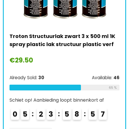
Fö
bo
sp
 1K
AUPROTEC Lakspray RAL 9005 glanzend
€
rf
spuitlak glanslak autolak spray 1x 400
ml + 1x originele pistoolgreep
Alr
€
16.90
le:
46
Sch
Already Sold:
33
Available:
51
65 %
0
65 %
Schiet op! Aanbieding loopt binnenkort af
K
0
6
2
3
5
8
5
5
6