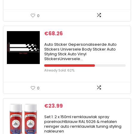
0
€
68.26
Auto Sticker Gepersonaliseerde Auto
Stickers Universele Body Sticker Auto
Styling Stick Auto Vinyl
StickersUniversele…
Already Sold: 62%
0
€
23.99
Set 1: 2 x 150ml remklauwlak spray
parelnachtblauw RAL 5026 & metalen
reiniger auto remklauwlak tuning styling
nakleuren