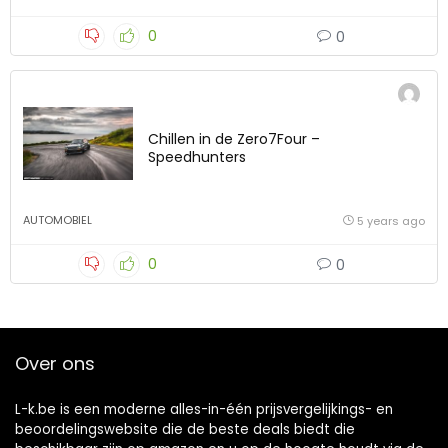
0
0
Chillen in de Zero7Four –
Speedhunters
AUTOMOBIEL
5 years ago
0
0
Over ons
L-k.be is een moderne alles-in-één prijsvergelijkings- en
beoordelingswebsite die de beste deals biedt die