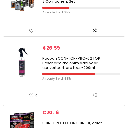
3 Component Set
Already Sold: 35%
0
€
26.59
Racoon CON-TOP-PRO-02 TOP
Bescherm afdichtmiddel voor
converteerbare tops-200ml
Already Sold: 68%
0
€
20.16
SHINE PROTECTOR SHINE01, violet