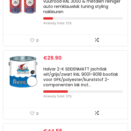
vuurrood RAL 3000 & metalen reiniger
auto remklauwlak tuning styling
nakleuren
Already Sold: 12%
0
€
29.90
Halvar 2-K SEIDENMATT jachtlak
wit/grijs/zwart RAL 9001-9018 bootlak
voor GFK/polyester/kunststof 2-
componenten lak incl…
Already Sold: 31%
0