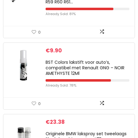
R59 R60 R61…
Already Sold: 81%
0
€
9.90
BST Colors lakstift voor auto’s,
compatibel met Renault GNG – NOIR
AMETHYSTE 12Ml
Already Sold: 78%
0
€
23.38
Originele BMW lakspray set tweelaags