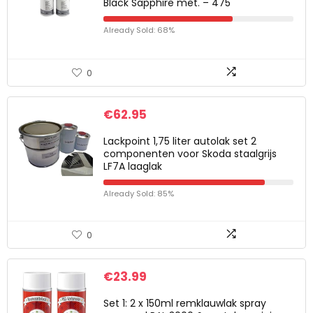
Black Sapphire met. – 475
Already Sold: 68%
0
€
62.95
Lackpoint 1,75 liter autolak set 2
componenten voor Skoda staalgrijs
LF7A laaglak
Already Sold: 85%
0
€
23.99
Set 1: 2 x 150ml remklauwlak spray