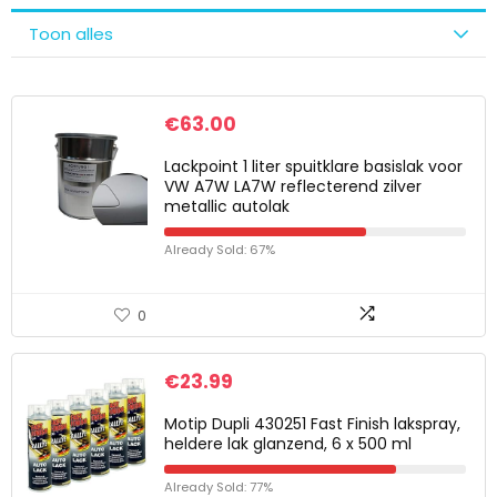
Toon alles
€
63.00
Lackpoint 1 liter spuitklare basislak voor
VW A7W LA7W reflecterend zilver
metallic autolak
Already Sold: 67%
0
€
23.99
Motip Dupli 430251 Fast Finish lakspray,
heldere lak glanzend, 6 x 500 ml
Already Sold: 77%