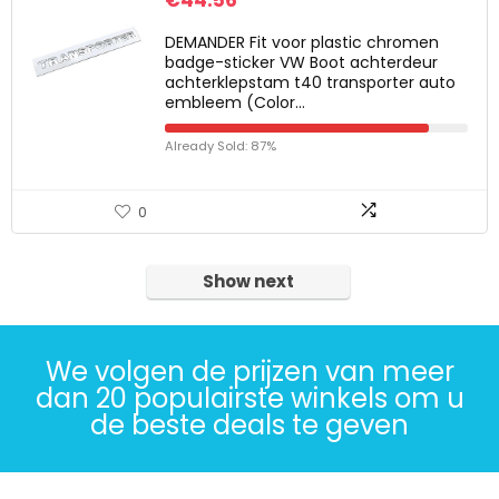
€
44.56
DEMANDER Fit voor plastic chromen
badge-sticker VW Boot achterdeur
achterklepstam t40 transporter auto
embleem (Color…
Already Sold: 87%
0
Show next
We volgen de prijzen van meer
dan 20 populairste winkels om u
de beste deals te geven