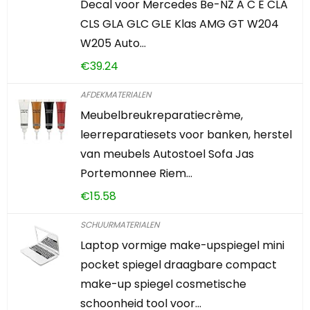
Decal voor Mercedes Be-NZ A C E CLA
CLS GLA GLC GLE Klas AMG GT W204
W205 Auto…
€
39.24
AFDEKMATERIALEN
Meubelbreukreparatiecrème,
leerreparatiesets voor banken, herstel
van meubels Autostoel Sofa Jas
Portemonnee Riem…
€
15.58
SCHUURMATERIALEN
Laptop vormige make-upspiegel mini
pocket spiegel draagbare compact
make-up spiegel cosmetische
schoonheid tool voor…