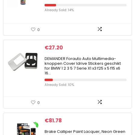
Already Sold: 14%
0
€
27.20
DEMANDER Forauto Auto Multimedia-
knoppen Cover Idrive Stickers geschikt
for BMW 1 2 3 5 7 Serie X1 x3 f25 x 5 f15 x6
16…
Already Sold: 10%
0
€
81.78
Brake Calliper Paint Lacquer, Neon Green