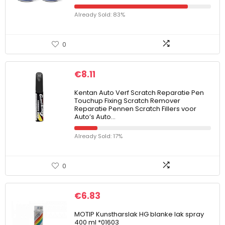
Already Sold: 83%
0
€
8.11
Kentan Auto Verf Scratch Reparatie Pen
Touchup Fixing Scratch Remover
Reparatie Pennen Scratch Fillers voor
Auto’s Auto…
Already Sold: 17%
0
€
6.83
MOTIP Kunstharslak HG blanke lak spray
400 ml *01603