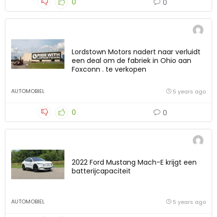
0
0
Lordstown Motors nadert naar verluidt
een deal om de fabriek in Ohio aan
Foxconn . te verkopen
AUTOMOBIEL
5 years ago
0
0
2022 Ford Mustang Mach-E krijgt een
batterijcapaciteit
AUTOMOBIEL
5 years ago